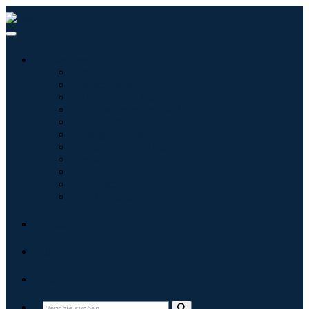
Branchen
Tecnologie dell'informazione
Assistenza sanitaria
Macchinari e attrezzature
Automotive e trasporti
Cibo e bevande
Energia e potenza
Aerospaziale e difesa
Agricoltura
Prodotti chimici e materiali
Architettura
Beni di consumo
Blogs
Über uns
Kontakt