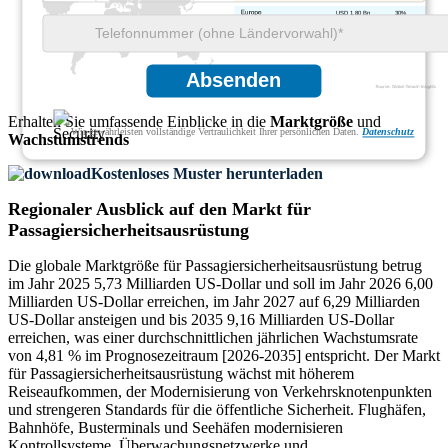
USD 1.80 Bn
30%
USD 1.62 Bn
27%
USD 0.66 Bn
11%
Absenden
Erhalten Sie umfassende Einblicke in die
Marktgröße
und
Wir gewährleisten vollständige Vertraulichkeit Ihrer persönlichen Daten.
Datenschutz
Wachstumstrends
Kostenloses Muster herunterladen
Regionaler Ausblick auf den Markt für
Passagiersicherheitsausrüstung
Die globale Marktgröße für Passagiersicherheitsausrüstung betrug
im Jahr 2025 5,73 Milliarden US-Dollar und soll im Jahr 2026 6,00
Milliarden US-Dollar erreichen, im Jahr 2027 auf 6,29 Milliarden
US-Dollar ansteigen und bis 2035 9,16 Milliarden US-Dollar
erreichen, was einer durchschnittlichen jährlichen Wachstumsrate
von 4,81 % im Prognosezeitraum [2026-2035] entspricht. Der Markt
für Passagiersicherheitsausrüstung wächst mit höherem
Reiseaufkommen, der Modernisierung von Verkehrsknotenpunkten
und strengeren Standards für die öffentliche Sicherheit. Flughäfen,
Bahnhöfe, Busterminals und Seehäfen modernisieren
Kontrollsysteme, Überwachungsnetzwerke und