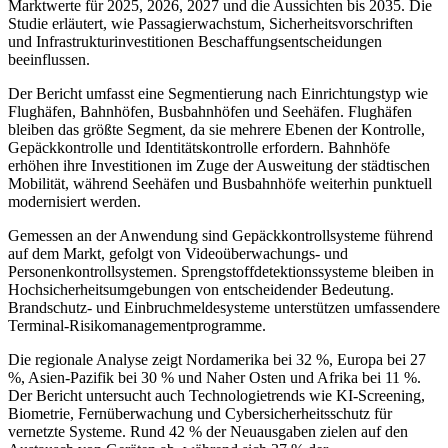
Marktwerte für 2025, 2026, 2027 und die Aussichten bis 2035. Die
Studie erläutert, wie Passagierwachstum, Sicherheitsvorschriften
und Infrastrukturinvestitionen Beschaffungsentscheidungen
beeinflussen.
Der Bericht umfasst eine Segmentierung nach Einrichtungstyp wie
Flughäfen, Bahnhöfen, Busbahnhöfen und Seehäfen. Flughäfen
bleiben das größte Segment, da sie mehrere Ebenen der Kontrolle,
Gepäckkontrolle und Identitätskontrolle erfordern. Bahnhöfe
erhöhen ihre Investitionen im Zuge der Ausweitung der städtischen
Mobilität, während Seehäfen und Busbahnhöfe weiterhin punktuell
modernisiert werden.
Gemessen an der Anwendung sind Gepäckkontrollsysteme führend
auf dem Markt, gefolgt von Videoüberwachungs- und
Personenkontrollsystemen. Sprengstoffdetektionssysteme bleiben in
Hochsicherheitsumgebungen von entscheidender Bedeutung.
Brandschutz- und Einbruchmeldesysteme unterstützen umfassendere
Terminal-Risikomanagementprogramme.
Die regionale Analyse zeigt Nordamerika bei 32 %, Europa bei 27
%, Asien-Pazifik bei 30 % und Naher Osten und Afrika bei 11 %.
Der Bericht untersucht auch Technologietrends wie KI-Screening,
Biometrie, Fernüberwachung und Cybersicherheitsschutz für
vernetzte Systeme. Rund 42 % der Neuausgaben zielen auf den