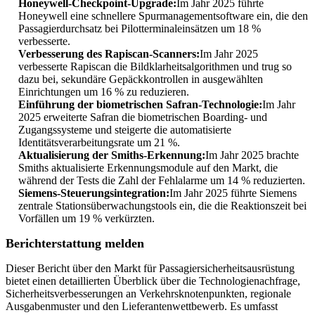
Honeywell-Checkpoint-Upgrade:
Im Jahr 2025 führte
Honeywell eine schnellere Spurmanagementsoftware ein, die den
Passagierdurchsatz bei Pilotterminaleinsätzen um 18 %
verbesserte.
Verbesserung des Rapiscan-Scanners:
Im Jahr 2025
verbesserte Rapiscan die Bildklarheitsalgorithmen und trug so
dazu bei, sekundäre Gepäckkontrollen in ausgewählten
Einrichtungen um 16 % zu reduzieren.
Einführung der biometrischen Safran-Technologie:
Im Jahr
2025 erweiterte Safran die biometrischen Boarding- und
Zugangssysteme und steigerte die automatisierte
Identitätsverarbeitungsrate um 21 %.
Aktualisierung der Smiths-Erkennung:
Im Jahr 2025 brachte
Smiths aktualisierte Erkennungsmodule auf den Markt, die
während der Tests die Zahl der Fehlalarme um 14 % reduzierten.
Siemens-Steuerungsintegration:
Im Jahr 2025 führte Siemens
zentrale Stationsüberwachungstools ein, die die Reaktionszeit bei
Vorfällen um 19 % verkürzten.
Berichterstattung melden
Dieser Bericht über den Markt für Passagiersicherheitsausrüstung
bietet einen detaillierten Überblick über die Technologienachfrage,
Sicherheitsverbesserungen an Verkehrsknotenpunkten, regionale
Ausgabenmuster und den Lieferantenwettbewerb. Es umfasst