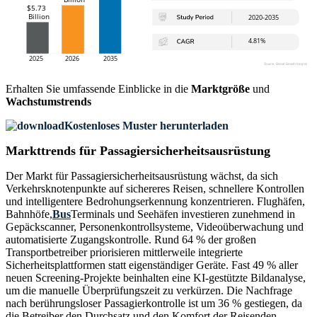
Erhalten Sie umfassende Einblicke in die
Marktgröße
und
Wachstumstrends
Kostenloses Muster herunterladen
Markttrends für Passagiersicherheitsausrüstung
Der Markt für Passagiersicherheitsausrüstung wächst, da sich
Verkehrsknotenpunkte auf sichereres Reisen, schnellere Kontrollen
und intelligentere Bedrohungserkennung konzentrieren. Flughäfen,
Bahnhöfe,
Bus
Terminals und Seehäfen investieren zunehmend in
Gepäckscanner, Personenkontrollsysteme, Videoüberwachung und
automatisierte Zugangskontrolle. Rund 64 % der großen
Transportbetreiber priorisieren mittlerweile integrierte
Sicherheitsplattformen statt eigenständiger Geräte. Fast 49 % aller
neuen Screening-Projekte beinhalten eine KI-gestützte Bildanalyse,
um die manuelle Überprüfungszeit zu verkürzen. Die Nachfrage
nach berührungsloser Passagierkontrolle ist um 36 % gestiegen, da
die Betreiber den Durchsatz und den Komfort der Reisenden