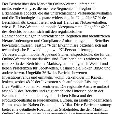
Der Bericht über den Markt für Online-Wetten liefert eine
umfassende Analyse, die mehrere Segmente und regionale
Erkenntnisse abdeckt, die das unterschiedliche Verbraucherverhalten
und die Technologieakzeptanz widerspiegeln. Ungefähr 67 % des
Berichtsinhalts konzentrieren sich auf Trends im Nutzerverhalten,
wie z. B. Live-Wetten und mobile Akzeptanzraten. Ungefähr 42 %
des Berichts befassen sich mit den regulatorischen
Rahmenbedingungen in verschiedenen Regionen und identifizieren
Herausforderungen und Compliance-Anforderungen, die Betreiber
bewältigen müssen. Fast 53 % der Erkenntnisse beziehen sich auf
technologische Entwicklungen wie KI-Personalisierung,
Verbesserungen mobiler Apps und Sicherheitsprotokolle, die für den
Online-Wettmarkt unerlässlich sind. Darüber hinaus widmen sich
rund 38 % des Berichts der Marktsegmentierung nach Wettart und
heben Präferenzen für Sportwetten, Casinospiele, Poker, Bingo und
andere hervor. Ungefähr 36 % des Berichts bewerten
Investitionstrends und ermitteln, wohin Stakeholder ihr Kapital
lenken, wobei 48 % der Investoren sich auf mobile Lösungen und
Live-Wettfunktionen konzentrieren. Die regionale Analyse umfasst
fast 45 % des Berichts und zeigt erhebliche Unterschiede in der
Benutzerinteraktion, dem regulatorischen Klima und der
Produktpopularität in Nordamerika, Europa, im asiatisch-pazifischen
Raum sowie im Nahen Osten und in Afrika. Diese Berichterstattung
bietet eine detaillierte Roadmap für Stakeholder, die den Markt für
Online-Wetten erweitern oder strategisch dort investieren möchten.