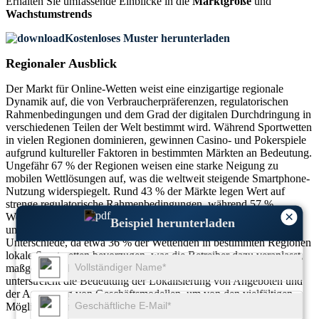
Erhalten Sie umfassende Einblicke in die
Marktgröße
und
Wachstumstrends
Kostenloses Muster herunterladen
Regionaler Ausblick
Der Markt für Online-Wetten weist eine einzigartige regionale
Dynamik auf, die von Verbraucherpräferenzen, regulatorischen
Rahmenbedingungen und dem Grad der digitalen Durchdringung in
verschiedenen Teilen der Welt bestimmt wird. Während Sportwetten
in vielen Regionen dominieren, gewinnen Casino- und Pokerspiele
aufgrund kultureller Faktoren in bestimmten Märkten an Bedeutung.
Ungefähr 67 % der Regionen weisen eine starke Neigung zu
mobilen Wettlösungen auf, was die weltweit steigende Smartphone-
Nutzung widerspiegelt. Rund 43 % der Märkte legen Wert auf
strenge regulatorische Rahmenbedingungen, während 57 %
×
Werbestrategien und personalisierte Dienstleistungen priorisieren,
Beispiel herunterladen
um Benutzer anzulocken. Es bestehen erhebliche regionale
Unterschiede, da etwa 36 % der Wettenden in bestimmten Regionen
lokale Sportwetten bevorzugen, was die Betreiber dazu veranlasst,
maßgeschneiderte Märkte anzubieten. Die regionale Analyse
unterstreicht die Bedeutung der Lokalisierung von Angeboten und
der Anpassung von Geschäftsmodellen, um von den vielfältigen
Möglichkeiten im Online-Wettmarkt weltweit zu profitieren.