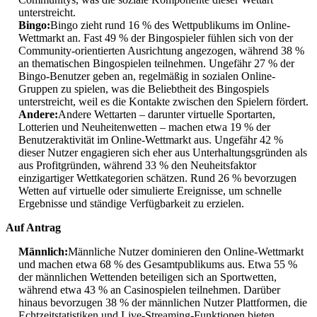
unterstreicht.
Bingo:
Bingo zieht rund 16 % des Wettpublikums im Online-
Wettmarkt an. Fast 49 % der Bingospieler fühlen sich von der
Community-orientierten Ausrichtung angezogen, während 38 %
an thematischen Bingospielen teilnehmen. Ungefähr 27 % der
Bingo-Benutzer geben an, regelmäßig in sozialen Online-
Gruppen zu spielen, was die Beliebtheit des Bingospiels
unterstreicht, weil es die Kontakte zwischen den Spielern fördert.
Andere:
Andere Wettarten – darunter virtuelle Sportarten,
Lotterien und Neuheitenwetten – machen etwa 19 % der
Benutzeraktivität im Online-Wettmarkt aus. Ungefähr 42 %
dieser Nutzer engagieren sich eher aus Unterhaltungsgründen als
aus Profitgründen, während 33 % den Neuheitsfaktor
einzigartiger Wettkategorien schätzen. Rund 26 % bevorzugen
Wetten auf virtuelle oder simulierte Ereignisse, um schnelle
Ergebnisse und ständige Verfügbarkeit zu erzielen.
Auf Antrag
Männlich:
Männliche Nutzer dominieren den Online-Wettmarkt
und machen etwa 68 % des Gesamtpublikums aus. Etwa 55 %
der männlichen Wettenden beteiligen sich an Sportwetten,
während etwa 43 % an Casinospielen teilnehmen. Darüber
hinaus bevorzugen 38 % der männlichen Nutzer Plattformen, die
Echtzeitstatistiken und Live-Streaming-Funktionen bieten.