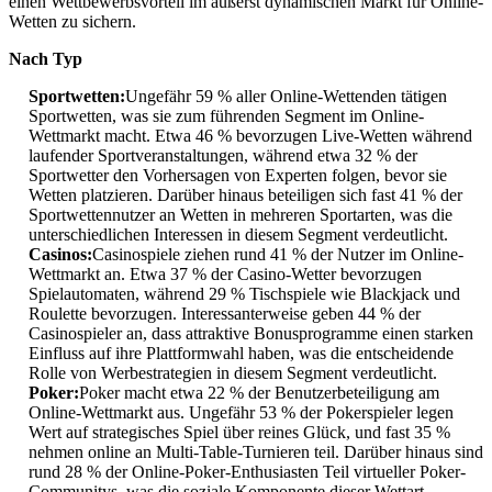
einen Wettbewerbsvorteil im äußerst dynamischen Markt für Online-
Wetten zu sichern.
Nach Typ
Sportwetten:
Ungefähr 59 % aller Online-Wettenden tätigen
Sportwetten, was sie zum führenden Segment im Online-
Wettmarkt macht. Etwa 46 % bevorzugen Live-Wetten während
laufender Sportveranstaltungen, während etwa 32 % der
Sportwetter den Vorhersagen von Experten folgen, bevor sie
Wetten platzieren. Darüber hinaus beteiligen sich fast 41 % der
Sportwettennutzer an Wetten in mehreren Sportarten, was die
unterschiedlichen Interessen in diesem Segment verdeutlicht.
Casinos:
Casinospiele ziehen rund 41 % der Nutzer im Online-
Wettmarkt an. Etwa 37 % der Casino-Wetter bevorzugen
Spielautomaten, während 29 % Tischspiele wie Blackjack und
Roulette bevorzugen. Interessanterweise geben 44 % der
Casinospieler an, dass attraktive Bonusprogramme einen starken
Einfluss auf ihre Plattformwahl haben, was die entscheidende
Rolle von Werbestrategien in diesem Segment verdeutlicht.
Poker:
Poker macht etwa 22 % der Benutzerbeteiligung am
Online-Wettmarkt aus. Ungefähr 53 % der Pokerspieler legen
Wert auf strategisches Spiel über reines Glück, und fast 35 %
nehmen online an Multi-Table-Turnieren teil. Darüber hinaus sind
rund 28 % der Online-Poker-Enthusiasten Teil virtueller Poker-
Communitys, was die soziale Komponente dieser Wettart