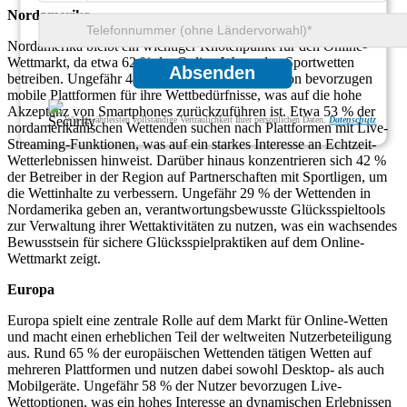
Nordamerika
Nordamerika bleibt ein wichtiger Knotenpunkt für den Online-
Wettmarkt, da etwa 62 % der Online-Wettenden Sportwetten
Absenden
betreiben. Ungefähr 48 % der Nutzer in der Region bevorzugen
mobile Plattformen für ihre Wettbedürfnisse, was auf die hohe
Akzeptanz von Smartphones zurückzuführen ist. Etwa 53 % der
Wir gewährleisten vollständige Vertraulichkeit Ihrer persönlichen Daten.
Datenschutz
nordamerikanischen Wettenden suchen nach Plattformen mit Live-
Streaming-Funktionen, was auf ein starkes Interesse an Echtzeit-
Wetterlebnissen hinweist. Darüber hinaus konzentrieren sich 42 %
der Betreiber in der Region auf Partnerschaften mit Sportligen, um
die Wettinhalte zu verbessern. Ungefähr 29 % der Wettenden in
Nordamerika geben an, verantwortungsbewusste Glücksspieltools
zur Verwaltung ihrer Wettaktivitäten zu nutzen, was ein wachsendes
Bewusstsein für sichere Glücksspielpraktiken auf dem Online-
Wettmarkt zeigt.
Europa
Europa spielt eine zentrale Rolle auf dem Markt für Online-Wetten
und macht einen erheblichen Teil der weltweiten Nutzerbeteiligung
aus. Rund 65 % der europäischen Wettenden tätigen Wetten auf
mehreren Plattformen und nutzen dabei sowohl Desktop- als auch
Mobilgeräte. Ungefähr 58 % der Nutzer bevorzugen Live-
Wettoptionen, was ein hohes Interesse an dynamischen Erlebnissen