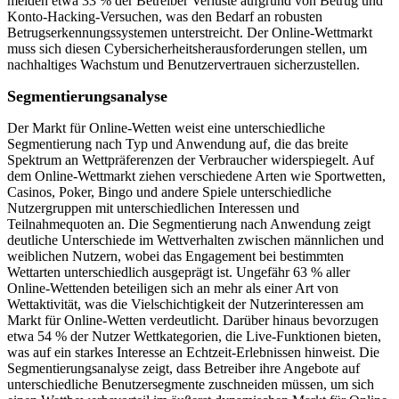
melden etwa 33 % der Betreiber Verluste aufgrund von Betrug und
Konto-Hacking-Versuchen, was den Bedarf an robusten
Betrugserkennungssystemen unterstreicht. Der Online-Wettmarkt
muss sich diesen Cybersicherheitsherausforderungen stellen, um
nachhaltiges Wachstum und Benutzervertrauen sicherzustellen.
Segmentierungsanalyse
Der Markt für Online-Wetten weist eine unterschiedliche
Segmentierung nach Typ und Anwendung auf, die das breite
Spektrum an Wettpräferenzen der Verbraucher widerspiegelt. Auf
dem Online-Wettmarkt ziehen verschiedene Arten wie Sportwetten,
Casinos, Poker, Bingo und andere Spiele unterschiedliche
Nutzergruppen mit unterschiedlichen Interessen und
Teilnahmequoten an. Die Segmentierung nach Anwendung zeigt
deutliche Unterschiede im Wettverhalten zwischen männlichen und
weiblichen Nutzern, wobei das Engagement bei bestimmten
Wettarten unterschiedlich ausgeprägt ist. Ungefähr 63 % aller
Online-Wettenden beteiligen sich an mehr als einer Art von
Wettaktivität, was die Vielschichtigkeit der Nutzerinteressen am
Markt für Online-Wetten verdeutlicht. Darüber hinaus bevorzugen
etwa 54 % der Nutzer Wettkategorien, die Live-Funktionen bieten,
was auf ein starkes Interesse an Echtzeit-Erlebnissen hinweist. Die
Segmentierungsanalyse zeigt, dass Betreiber ihre Angebote auf
unterschiedliche Benutzersegmente zuschneiden müssen, um sich