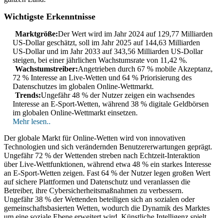
Wichtigste Erkenntnisse
Marktgröße:
Der Wert wird im Jahr 2024 auf 129,77 Milliarden
US-Dollar geschätzt, soll im Jahr 2025 auf 144,63 Milliarden
US-Dollar und im Jahr 2033 auf 343,56 Milliarden US-Dollar
steigen, bei einer jährlichen Wachstumsrate von 11,42 %.
Wachstumstreiber:
Angetrieben durch 67 % mobile Akzeptanz,
72 % Interesse an Live-Wetten und 64 % Priorisierung des
Datenschutzes im globalen Online-Wettmarkt.
Trends:
Ungefähr 48 % der Nutzer zeigen ein wachsendes
Interesse an E-Sport-Wetten, während 38 % digitale Geldbörsen
im globalen Online-Wettmarkt einsetzen.
Mehr lesen..
Der globale Markt für Online-Wetten wird von innovativen
Technologien und sich verändernden Benutzererwartungen geprägt.
Ungefähr 72 % der Wettenden streben nach Echtzeit-Interaktion
über Live-Wettfunktionen, während etwa 48 % ein starkes Interesse
an E-Sport-Wetten zeigen. Fast 64 % der Nutzer legen großen Wert
auf sichere Plattformen und Datenschutz und veranlassen die
Betreiber, ihre Cybersicherheitsmaßnahmen zu verbessern.
Ungefähr 38 % der Wettenden beteiligen sich an sozialen oder
gemeinschaftsbasierten Wetten, wodurch die Dynamik des Marktes
um eine soziale Ebene erweitert wird. Künstliche Intelligenz spielt