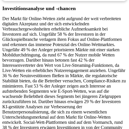
Investitionsanalyse und -chancen
Der Markt für Online-Wetten zieht aufgrund der weit verbreiteten
digitalen Akzeptanz und der sich entwickelnden
Verbrauchergewohnheiten erhebliche Aufmerksamkeit bei
Investoren auf sich. Ungefähr 58 % der Investoren in der
Glücksspielbranche verlagern ihren Fokus auf Online-Plattformen
und erkennen das immense Potenzial des Online-Wettmarktes.
Ungefähr 49 % der Anleger priorisieren Märkte mit einer starken
Mobildurchdringung, da rund 67 % der Nutzer mobile Wetten
bevorzugen. Darüber hinaus betonen fast 42 % der
Interessenvertreter den Wert von Live-Streaming-Funktionen, da
Live-Wetten ein erhebliches Nutzerengagement anziehen. Ungefähr
36 % der Neuinvestitionen fließen in Märkte, die regulatorische
Stabilität bieten, da die Betreiber versuchen, Compliance-Risiken zu
minimieren. Fast 53 % der Anleger zeigen auch Interesse an
aufstrebenden Segmenten wie E-Sport-Wetten, was auf die
wachsende Beliebtheit dieses Segments bei jüngeren Zielgruppen
zurückzuführen ist. Darüber hinaus erwägen 29 % der Investoren
KI-gestützte Analysen zur Verbesserung der
Benutzerpersonalisierung, die sich zu einem wesentlichen
Unterscheidungsmerkmal auf dem Markt für Online-Wetten
entwickelt. Social-Wett-Plattformen sind auf dem Vormarsch, rund
38 % der Investoren erwägen Investitionen in von der Community