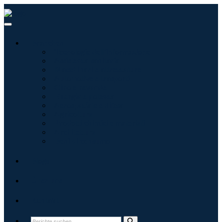
Branchen
Tecnologie dell'informazione
Assistenza sanitaria
Macchinari e attrezzature
Automotive e trasporti
Cibo e bevande
Energia e potenza
Aerospaziale e difesa
Agricoltura
Prodotti chimici e materiali
Architettura
Beni di consumo
Blogs
Über uns
Kontakt