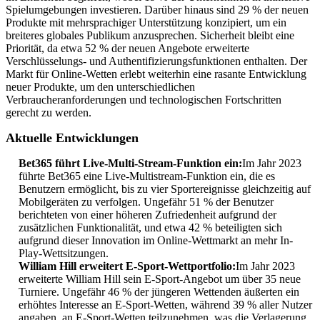
Spielumgebungen investieren. Darüber hinaus sind 29 % der neuen
Produkte mit mehrsprachiger Unterstützung konzipiert, um ein
breiteres globales Publikum anzusprechen. Sicherheit bleibt eine
Priorität, da etwa 52 % der neuen Angebote erweiterte
Verschlüsselungs- und Authentifizierungsfunktionen enthalten. Der
Markt für Online-Wetten erlebt weiterhin eine rasante Entwicklung
neuer Produkte, um den unterschiedlichen
Verbraucheranforderungen und technologischen Fortschritten
gerecht zu werden.
Aktuelle Entwicklungen
Bet365 führt Live-Multi-Stream-Funktion ein:
Im Jahr 2023
führte Bet365 eine Live-Multistream-Funktion ein, die es
Benutzern ermöglicht, bis zu vier Sportereignisse gleichzeitig auf
Mobilgeräten zu verfolgen. Ungefähr 51 % der Benutzer
berichteten von einer höheren Zufriedenheit aufgrund der
zusätzlichen Funktionalität, und etwa 42 % beteiligten sich
aufgrund dieser Innovation im Online-Wettmarkt an mehr In-
Play-Wettsitzungen.
William Hill erweitert E-Sport-Wettportfolio:
Im Jahr 2023
erweiterte William Hill sein E-Sport-Angebot um über 35 neue
Turniere. Ungefähr 46 % der jüngeren Wettenden äußerten ein
erhöhtes Interesse an E-Sport-Wetten, während 39 % aller Nutzer
angaben, an E-Sport-Wetten teilzunehmen, was die Verlagerung