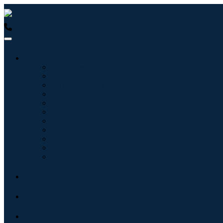
USA : +1 (855) 467-7775 (Gebührenfrei)
UK : +44 8085 022397
Branchen
Tecnologie dell'informazione
Assistenza sanitaria
Macchinari e attrezzature
Automotive e trasporti
Cibo e bevande
Energia e potenza
Aerospaziale e difesa
Agricoltura
Prodotti chimici e materiali
Architettura
Beni di consumo
Blogs
Über uns
Kontakt