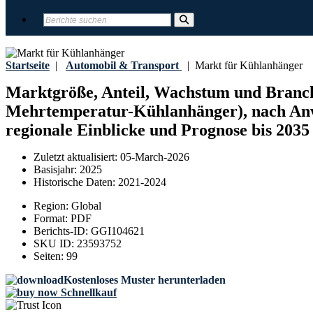
Startseite
|
Automobil & Transport
|
Markt für Kühlanhänger
Marktgröße, Anteil, Wachstum und Branc
Mehrtemperatur-Kühlanhänger), nach Anw
regionale Einblicke und Prognose bis 2035
Zuletzt aktualisiert:
05-March-2026
Basisjahr:
2025
Historische Daten:
2021-2024
Region:
Global
Format:
PDF
Berichts-ID:
GGI104621
SKU ID:
23593752
Seiten:
99
Kostenloses Muster herunterladen
Schnellkauf