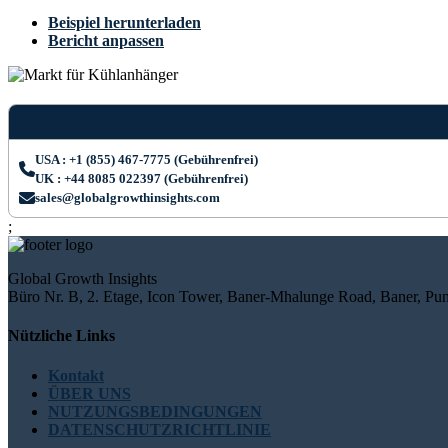
Beispiel herunterladen
Bericht anpassen
USA : +1 (855) 467-7775 (Gebührenfrei)
UK : +44 8085 022397 (Gebührenfrei)
sales@globalgrowthinsights.com
;
Global Growth Insights
Büro Nr. B, 2. Etage, Icon Tower, Baner-Mhalunge Road, Baner, Pun
Nützliche Links
Kontakt
ÜBER UNS
NUTZUNGSBEDINGUNGEN
DATENSCHUTZRICHTLINIE