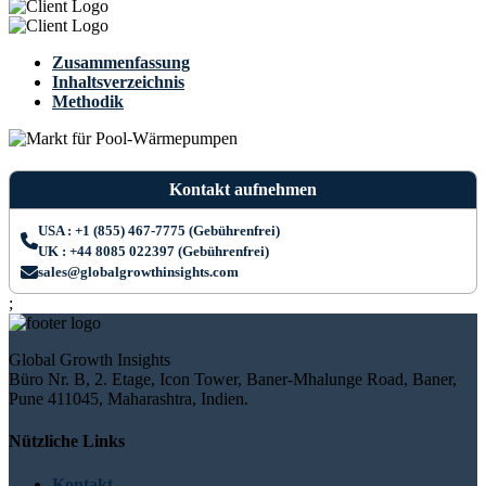
Zusammenfassung
Inhaltsverzeichnis
Methodik
Kontakt aufnehmen
USA : +1 (855) 467-7775 (Gebührenfrei)
UK : +44 8085 022397 (Gebührenfrei)
sales@globalgrowthinsights.com
;
Global Growth Insights
Büro Nr. B, 2. Etage, Icon Tower, Baner-Mhalunge Road, Baner,
Pune 411045, Maharashtra, Indien.
Nützliche Links
Kontakt