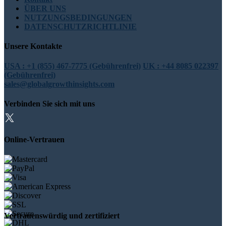
ÜBER UNS
NUTZUNGSBEDINGUNGEN
DATENSCHUTZRICHTLINIE
Unsere Kontakte
USA : +1 (855) 467-7775 (Gebührenfrei)
UK : +44 8085 022397
(Gebührenfrei)
sales@globalgrowthinsights.com
Verbinden Sie sich mit uns
Online-Vertrauen
Vertrauenswürdig und zertifiziert