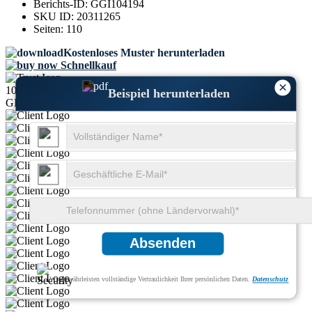
Berichts-ID:
GGI104194
SKU ID:
20311265
Seiten:
110
Kostenloses Muster herunterladen
Schnellkauf
×
1000+
Beispiel herunterladen
GLOBALE FÜHRUNGSKRÄFTE VERTRAUEN UNS
Absenden
Wir gewährleisten vollständige Vertraulichkeit Ihrer persönlichen Daten.
Datenschutz