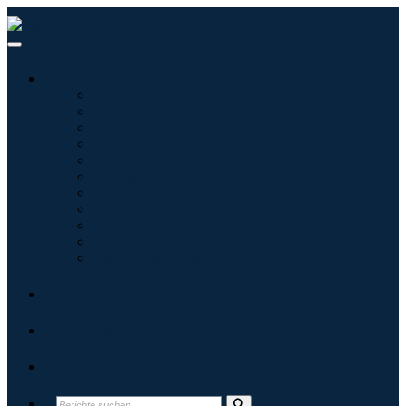
Branchen
Tecnologie dell'informazione
Assistenza sanitaria
Macchinari e attrezzature
Automotive e trasporti
Cibo e bevande
Energia e potenza
Aerospaziale e difesa
Agricoltura
Prodotti chimici e materiali
Architettura
Beni di consumo
Blogs
Über uns
Kontakt