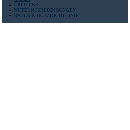
ÜBER UNS
NUTZUNGSBEDINGUNGEN
DATENSCHUTZRICHTLINIE
Unsere Kontakte
USA : +1 (855) 467-7775 (Gebührenfrei)
UK : +44 8085 022397
(Gebührenfrei)
sales@globalgrowthinsights.com
Verbinden Sie sich mit uns
Online-Vertrauen
Vertrauenswürdig und zertifiziert