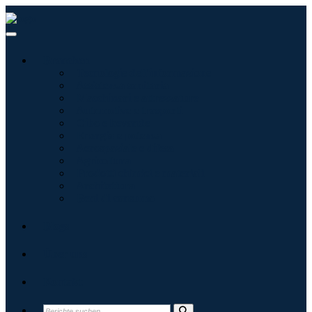
Branchen
Tecnologie dell'informazione
Assistenza sanitaria
Macchinari e attrezzature
Automotive e trasporti
Cibo e bevande
Energia e potenza
Aerospaziale e difesa
Agricoltura
Prodotti chimici e materiali
Architettura
Beni di consumo
Blogs
Über uns
Kontakt