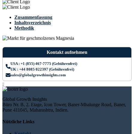
Zusammenfassung
Inhaltsverzeichnis
Methodik
Kontakt aufnehmen
USA : +1 (855) 467-7775 (Gebührenfrei)
UK : +44 8085 022397 (Gebührenfrei)
sales@globalgrowthinsights.com
;
Global Growth Insights
Büro Nr. B, 2. Etage, Icon Tower, Baner-Mhalunge Road, Baner,
Pune 411045, Maharashtra, Indien.
Nützliche Links
Kontakt