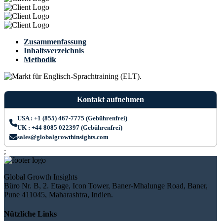
Zusammenfassung
Inhaltsverzeichnis
Methodik
Kontakt aufnehmen
USA : +1 (855) 467-7775 (Gebührenfrei)
UK : +44 8085 022397 (Gebührenfrei)
sales@globalgrowthinsights.com
;
Global Growth Insights
Büro Nr. B, 2. Etage, Icon Tower, Baner-Mhalunge Road, Baner,
Pune 411045, Maharashtra, Indien.
Nützliche Links