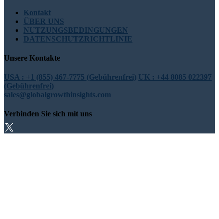
Kontakt
ÜBER UNS
NUTZUNGSBEDINGUNGEN
DATENSCHUTZRICHTLINIE
Unsere Kontakte
USA : +1 (855) 467-7775 (Gebührenfrei)
UK : +44 8085 022397
(Gebührenfrei)
sales@globalgrowthinsights.com
Verbinden Sie sich mit uns
Online-Vertrauen