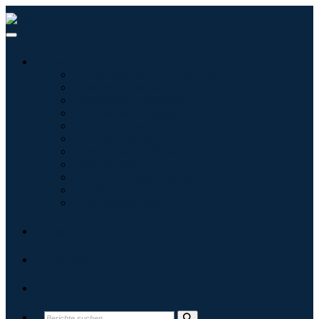
Branchen
Tecnologie dell'informazione
Assistenza sanitaria
Macchinari e attrezzature
Automotive e trasporti
Cibo e bevande
Energia e potenza
Aerospaziale e difesa
Agricoltura
Prodotti chimici e materiali
Architettura
Beni di consumo
Blogs
Über uns
Kontakt