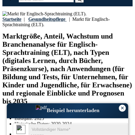
Startseite
|
Gesundheitspflege
|
Markt für Englisch-
Sprachtraining (ELT).
Marktgröße, Anteil, Wachstum und
Branchenanalyse für Englisch-
Sprachtraining (ELT), nach Typen
(digitales Lernen, durch Bücher,
Präsenzkurse), nach Anwendungen (für
Bildung und Tests, für Unternehmen, für
Kinder und Jugendliche, für Erwachsene)
und regionale Einblicke und Prognosen
bis 2035
×
Beispiel herunterladen
Zuletzt aktualisiert:
14-April-2026
Basisjahr:
2025
Historische Daten:
2020-2024
Region:
Global