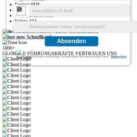
Format:
PDF
Berichts-ID:
GGI113461
SKU ID:
22379596
Seiten:
104
Kostenloses Muster herunterladen
Schnellkauf
Absenden
1000+
GLOBALE FÜHRUNGSKRÄFTE VERTRAUEN UNS
Wir gewährleisten vollständige Vertraulichkeit Ihrer persönlichen Daten.
Datenschutz