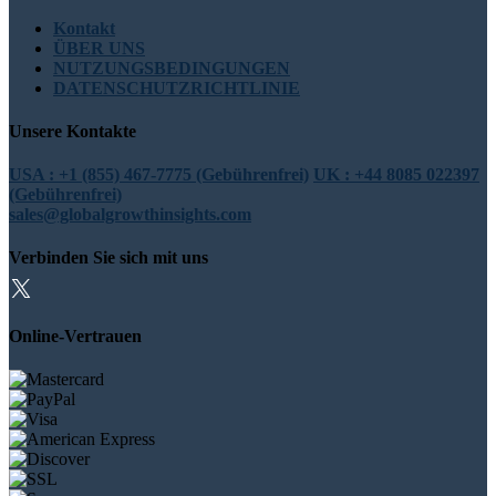
Kontakt
ÜBER UNS
NUTZUNGSBEDINGUNGEN
DATENSCHUTZRICHTLINIE
Unsere Kontakte
USA : +1 (855) 467-7775 (Gebührenfrei)
UK : +44 8085 022397
(Gebührenfrei)
sales@globalgrowthinsights.com
Verbinden Sie sich mit uns
Online-Vertrauen