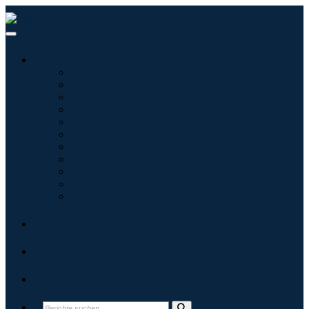
Branchen
Tecnologie dell'informazione
Assistenza sanitaria
Macchinari e attrezzature
Automotive e trasporti
Cibo e bevande
Energia e potenza
Aerospaziale e difesa
Agricoltura
Prodotti chimici e materiali
Architettura
Beni di consumo
Blogs
Über uns
Kontakt