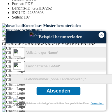
Format:
PDF
Berichts-ID:
GGI107262
SKU ID:
22359393
Seiten:
107
Kostenloses Muster herunterladen
Schnellkauf
×
Beispiel herunterladen
1000+
GLOBALE FÜHRUNGSKRÄFTE VERTRAUEN UNS
Absenden
Wir gewährleisten vollständige Vertraulichkeit Ihrer persönlichen Daten.
Datenschutz