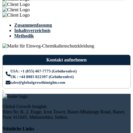
Zusammenfassung
Inhaltsverzeichnis
Methodik
Kontakt aufnehmen
USA : +1 (855) 467-7775 (Gebührenfrei)
UK : +44 8085 022397 (Gebührenfrei)
sales@globalgrowthinsights.com
;
Global Growth Insights
Büro Nr. B, 2. Etage, Icon Tower, Baner-Mhalunge Road, Baner,
Pune 411045, Maharashtra, Indien.
Nützliche Links