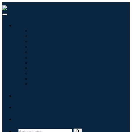
Branchen
Tecnologie dell'informazione
Assistenza sanitaria
Macchinari e attrezzature
Automotive e trasporti
Cibo e bevande
Energia e potenza
Aerospaziale e difesa
Agricoltura
Prodotti chimici e materiali
Architettura
Beni di consumo
Blogs
Über uns
Kontakt