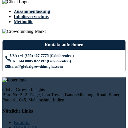
Zusammenfassung
Inhaltsverzeichnis
Methodik
Kontakt aufnehmen
USA : +1 (855) 467-7775 (Gebührenfrei)
UK : +44 8085 022397 (Gebührenfrei)
sales@globalgrowthinsights.com
;
Global Growth Insights
Büro Nr. B, 2. Etage, Icon Tower, Baner-Mhalunge Road, Baner,
Pune 411045, Maharashtra, Indien.
Nützliche Links
Kontakt
ÜBER UNS