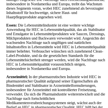
insbesondere in Nordamerika und Europa, treibt das Wachstum
dieses Segments voran, wobei HEC zunehmend als bevorzugter
Inhaltsstoff für hochwertige, sichere Haut- und
Haarpflegeprodukte angesehen wird.
Essen:
Die Lebensmittelindustrie ist eine weitere wichtige
Anwendung für HEC in Lebensmittelqualität, das als Stabilisator
und Emulgator in Lebensmittelprodukten wie Saucen, Dressings,
Milchprodukten und Backwaren verwendet wird. Angesichts der
wachsenden Nachfrage nach ungiftigen und natürlichen
Inhaltsstoffen in Lebensmitteln wird HEC in Lebensmittelqualität
immer beliebter. Verbraucher wünschen sich zunehmend Clean-
Label-Produkte, und da die gesetzlichen Standards für die
Lebensmittelsicherheit strenger werden, wird die Nachfrage nach
HEC in Lebensmittelqualität voraussichtlich steigen,
insbesondere in Nordamerika und Europa.
Arzneimittel;
In der pharmazeutischen Industrie wird HEC in
pharmazeutischer Qualität aufgrund seiner Eigenschaften als
Bindemittel und Stabilisator in Arzneimittelformulierungen,
insbesondere für Arzneimittel mit kontrollierter Freisetzung,
verwendet. Da sich die Pharmaindustrie weiterentwickelt und die
Nachfrage nach fortschrittlichen
Medikamentenverabreichungssystemen steigt, wächst auch der
Bedarf an HEC in pharmazeutischer Qualität. HEC hilft bei der