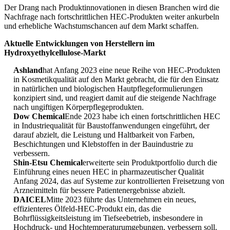
Der Drang nach Produktinnovationen in diesen Branchen wird die
Nachfrage nach fortschrittlichen HEC-Produkten weiter ankurbeln
und erhebliche Wachstumschancen auf dem Markt schaffen.
Aktuelle Entwicklungen von Herstellern im
Hydroxyethylcellulose-Markt
Ashland
hat Anfang 2023 eine neue Reihe von HEC-Produkten
in Kosmetikqualität auf den Markt gebracht, die für den Einsatz
in natürlichen und biologischen Hautpflegeformulierungen
konzipiert sind, und reagiert damit auf die steigende Nachfrage
nach ungiftigen Körperpflegeprodukten.
Dow Chemical
Ende 2023 habe ich einen fortschrittlichen HEC
in Industriequalität für Baustoffanwendungen eingeführt, der
darauf abzielt, die Leistung und Haltbarkeit von Farben,
Beschichtungen und Klebstoffen in der Bauindustrie zu
verbessern.
Shin-Etsu Chemical
erweiterte sein Produktportfolio durch die
Einführung eines neuen HEC in pharmazeutischer Qualität
Anfang 2024, das auf Systeme zur kontrollierten Freisetzung von
Arzneimitteln für bessere Patientenergebnisse abzielt.
DAICEL
Mitte 2023 führte das Unternehmen ein neues,
effizienteres Ölfeld-HEC-Produkt ein, das die
Bohrflüssigkeitsleistung im Tiefseebetrieb, insbesondere in
Hochdruck- und Hochtemperaturumgebungen, verbessern soll.