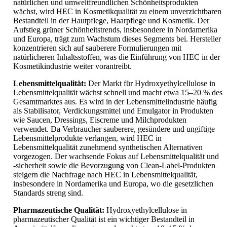
natürlichen und umweltfreundlichen Schönheitsprodukten
wächst, wird HEC in Kosmetikqualität zu einem unverzichtbaren
Bestandteil in der Hautpflege, Haarpflege und Kosmetik. Der
Aufstieg grüner Schönheitstrends, insbesondere in Nordamerika
und Europa, trägt zum Wachstum dieses Segments bei. Hersteller
konzentrieren sich auf sauberere Formulierungen mit
natürlicheren Inhaltsstoffen, was die Einführung von HEC in der
Kosmetikindustrie weiter vorantreibt.
Lebensmittelqualität:
Der Markt für Hydroxyethylcellulose in
Lebensmittelqualität wächst schnell und macht etwa 15–20 % des
Gesamtmarktes aus. Es wird in der Lebensmittelindustrie häufig
als Stabilisator, Verdickungsmittel und Emulgator in Produkten
wie Saucen, Dressings, Eiscreme und Milchprodukten
verwendet. Da Verbraucher sauberere, gesündere und ungiftige
Lebensmittelprodukte verlangen, wird HEC in
Lebensmittelqualität zunehmend synthetischen Alternativen
vorgezogen. Der wachsende Fokus auf Lebensmittelqualität und
-sicherheit sowie die Bevorzugung von Clean-Label-Produkten
steigern die Nachfrage nach HEC in Lebensmittelqualität,
insbesondere in Nordamerika und Europa, wo die gesetzlichen
Standards streng sind.
Pharmazeutische Qualität:
Hydroxyethylcellulose in
pharmazeutischer Qualität ist ein wichtiger Bestandteil in