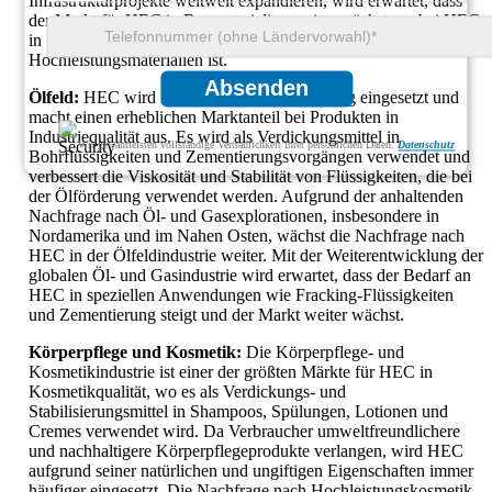
Infrastrukturprojekte weltweit expandieren, wird erwartet, dass
der Markt für HEC in Baumaterialien weiter wächst, wobei HEC
in Industriequalität ein wichtiger Bestandteil von
Hochleistungsmaterialien ist.
Absenden
Ölfeld:
HEC wird in der Ölfeldindustrie häufig eingesetzt und
macht einen erheblichen Marktanteil bei Produkten in
Industriequalität aus. Es wird als Verdickungsmittel in
Wir gewährleisten vollständige Vertraulichkeit Ihrer persönlichen Daten.
Datenschutz
Bohrflüssigkeiten und Zementierungsvorgängen verwendet und
verbessert die Viskosität und Stabilität von Flüssigkeiten, die bei
der Ölförderung verwendet werden. Aufgrund der anhaltenden
Nachfrage nach Öl- und Gasexplorationen, insbesondere in
Nordamerika und im Nahen Osten, wächst die Nachfrage nach
HEC in der Ölfeldindustrie weiter. Mit der Weiterentwicklung der
globalen Öl- und Gasindustrie wird erwartet, dass der Bedarf an
HEC in speziellen Anwendungen wie Fracking-Flüssigkeiten
und Zementierung steigt und der Markt weiter wächst.
Körperpflege und Kosmetik:
Die Körperpflege- und
Kosmetikindustrie ist einer der größten Märkte für HEC in
Kosmetikqualität, wo es als Verdickungs- und
Stabilisierungsmittel in Shampoos, Spülungen, Lotionen und
Cremes verwendet wird. Da Verbraucher umweltfreundlichere
und nachhaltigere Körperpflegeprodukte verlangen, wird HEC
aufgrund seiner natürlichen und ungiftigen Eigenschaften immer
häufiger eingesetzt. Die Nachfrage nach Hochleistungskosmetik,