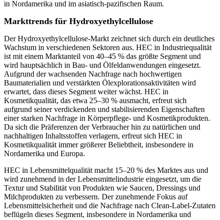
in Nordamerika und im asiatisch-pazifischen Raum.
Markttrends für Hydroxyethylcellulose
Der Hydroxyethylcellulose-Markt zeichnet sich durch ein deutliches
Wachstum in verschiedenen Sektoren aus. HEC in Industriequalität
ist mit einem Marktanteil von 40–45 % das größte Segment und
wird hauptsächlich in Bau- und Ölfeldanwendungen eingesetzt.
Aufgrund der wachsenden Nachfrage nach hochwertigen
Baumaterialien und verstärkten Ölexplorationsaktivitäten wird
erwartet, dass dieses Segment weiter wächst. HEC in
Kosmetikqualität, das etwa 25–30 % ausmacht, erfreut sich
aufgrund seiner verdickenden und stabilisierenden Eigenschaften
einer starken Nachfrage in Körperpflege- und Kosmetikprodukten.
Da sich die Präferenzen der Verbraucher hin zu natürlichen und
nachhaltigen Inhaltsstoffen verlagern, erfreut sich HEC in
Kosmetikqualität immer größerer Beliebtheit, insbesondere in
Nordamerika und Europa.
HEC in Lebensmittelqualität macht 15–20 % des Marktes aus und
wird zunehmend in der Lebensmittelindustrie eingesetzt, um die
Textur und Stabilität von Produkten wie Saucen, Dressings und
Milchprodukten zu verbessern. Der zunehmende Fokus auf
Lebensmittelsicherheit und die Nachfrage nach Clean-Label-Zutaten
beflügeln dieses Segment, insbesondere in Nordamerika und