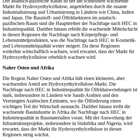
Der asiatisch-pazifische Raum ist der am schnellsten wachsende
Markt für Hydroxyethylcellulose, angetrieben durch die rasante
Industrialisierung und Urbanisierung in Ländern wie China, Indien
und Japan. Die Baustoff- und Ölfeldsektoren im asiatisch-
pazifischen Raum sind die Haupttreiber der Nachfrage nach HEC in
Industriequalität. Darüber hinaus erhöht die wachsende Mittelschicht
in diesen Regionen die Nachfrage nach Körperpflege- und
Lebensmittelprodukten, was die Nachfrage nach HEC in Kosmetik-
und Lebensmittelqualität weiter steigert. Da diese Regionen
weiterhin wirtschaftlich wachsen, wird erwartet, dass der Markt für
Hydroxyethylcellulose erheblich wachsen wird.
Naher Osten und Afrika
Die Region Naher Osten und Afrika hält einen kleineren, aber
wachsenden Anteil am Hydroxyethylcellulose-Markt. Die
Nachfrage nach HEC in Industriequalität für Ölfeldanwendungen ist
stark, insbesondere in Ländern wie Saudi-Arabien und den
Vereinigten Arabischen Emiraten, wo die Ölförderung einen
wichtigen Teil der Wirtschaft ausmacht. Darüber hinaus treibt die
wachsende Bauindustrie in Afrika die Nachfrage nach HEC in
Industriequalität in Baumaterialien voran. Mit der Ausweitung der
Infrastrukturprojekte, insbesondere in Südafrika und Nigeria, wird
erwartet, dass der Markt für Hydroxyethylcellulose in diesen
Regionen stetig wächst.