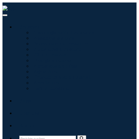
Branchen
Tecnologie dell'informazione
Assistenza sanitaria
Macchinari e attrezzature
Automotive e trasporti
Cibo e bevande
Energia e potenza
Aerospaziale e difesa
Agricoltura
Prodotti chimici e materiali
Architettura
Beni di consumo
Blogs
Über uns
Kontakt