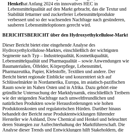
Henkel
hat Anfang 2024 ein innovatives HEC in
Lebensmittelqualität auf den Markt gebracht, das die Textur und
Stabilität fettarmer und zuckerfreier Lebensmittelprodukte
verbessert und so der wachsenden Nachfrage nach gesünderen,
sauberen Lebensmitteloptionen gerecht wird.
BERICHTSBERICHT über den Hydroxyethylcellulose-Markt
Dieser Bericht bietet eine eingehende Analyse des
Hydroxyethylcellulose-Marktes, einschließlich der wichtigsten
Segmente nach Typ – Industriequalität, Kosmetikqualität,
Lebensmittelqualität und Pharmaqualität – sowie Anwendungen wie
Baumaterialien, Ölfelder, Körperpflege, Lebensmittel,
Pharmazeutika, Papier, Klebstoffe, Textilien und andere. Der
Bericht bietet regionale Einblicke und konzentriert sich auf
Schlüsselmärkte in Nordamerika, Europa, im asiatisch-pazifischen
Raum sowie im Nahen Osten und in Afrika. Dazu gehört eine
gründliche Untersuchung der Marktdynamik, einschließlich Treibern
wie der steigenden Nachfrage nach umweltfreundlichen und
natürlichen Produkten sowie Herausforderungen wie hohen
Produktionskosten und regulatorischen Hürden. Darüber hinaus
behandelt der Bericht neue Produktentwicklungen führender
Hersteller wie Ashland, Dow Chemical und Henkel und beleuchtet
deren Strategien zur Aufrechterhaltung der Marktführerschaft. Die
Analyse dieser Trends und Entwicklungen hilft Stakeholdern, die