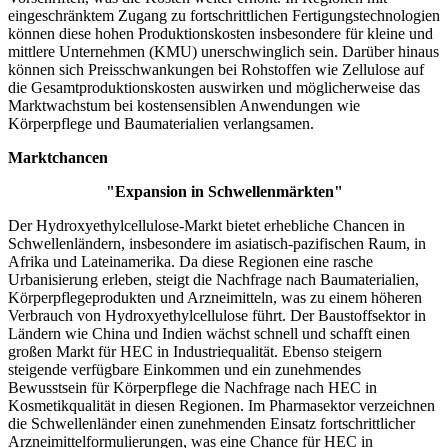
eingeschränktem Zugang zu fortschrittlichen Fertigungstechnologien
können diese hohen Produktionskosten insbesondere für kleine und
mittlere Unternehmen (KMU) unerschwinglich sein. Darüber hinaus
können sich Preisschwankungen bei Rohstoffen wie Zellulose auf
die Gesamtproduktionskosten auswirken und möglicherweise das
Marktwachstum bei kostensensiblen Anwendungen wie
Körperpflege und Baumaterialien verlangsamen.
Marktchancen
"Expansion in Schwellenmärkten"
Der Hydroxyethylcellulose-Markt bietet erhebliche Chancen in
Schwellenländern, insbesondere im asiatisch-pazifischen Raum, in
Afrika und Lateinamerika. Da diese Regionen eine rasche
Urbanisierung erleben, steigt die Nachfrage nach Baumaterialien,
Körperpflegeprodukten und Arzneimitteln, was zu einem höheren
Verbrauch von Hydroxyethylcellulose führt. Der Baustoffsektor in
Ländern wie China und Indien wächst schnell und schafft einen
großen Markt für HEC in Industriequalität. Ebenso steigern
steigende verfügbare Einkommen und ein zunehmendes
Bewusstsein für Körperpflege die Nachfrage nach HEC in
Kosmetikqualität in diesen Regionen. Im Pharmasektor verzeichnen
die Schwellenländer einen zunehmenden Einsatz fortschrittlicher
Arzneimittelformulierungen, was eine Chance für HEC in