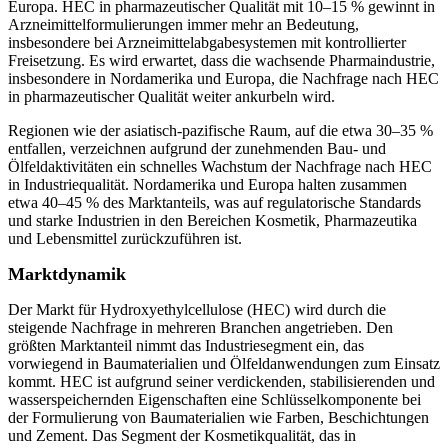
Europa. HEC in pharmazeutischer Qualität mit 10–15 % gewinnt in
Arzneimittelformulierungen immer mehr an Bedeutung,
insbesondere bei Arzneimittelabgabesystemen mit kontrollierter
Freisetzung. Es wird erwartet, dass die wachsende Pharmaindustrie,
insbesondere in Nordamerika und Europa, die Nachfrage nach HEC
in pharmazeutischer Qualität weiter ankurbeln wird.
Regionen wie der asiatisch-pazifische Raum, auf die etwa 30–35 %
entfallen, verzeichnen aufgrund der zunehmenden Bau- und
Ölfeldaktivitäten ein schnelles Wachstum der Nachfrage nach HEC
in Industriequalität. Nordamerika und Europa halten zusammen
etwa 40–45 % des Marktanteils, was auf regulatorische Standards
und starke Industrien in den Bereichen Kosmetik, Pharmazeutika
und Lebensmittel zurückzuführen ist.
Marktdynamik
Der Markt für Hydroxyethylcellulose (HEC) wird durch die
steigende Nachfrage in mehreren Branchen angetrieben. Den
größten Marktanteil nimmt das Industriesegment ein, das
vorwiegend in Baumaterialien und Ölfeldanwendungen zum Einsatz
kommt. HEC ist aufgrund seiner verdickenden, stabilisierenden und
wasserspeichernden Eigenschaften eine Schlüsselkomponente bei
der Formulierung von Baumaterialien wie Farben, Beschichtungen
und Zement. Das Segment der Kosmetikqualität, das in