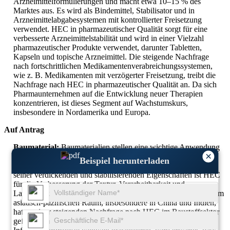
Arzneimittelformulierungen und macht etwa 10–15 % des
Marktes aus. Es wird als Bindemittel, Stabilisator und in
Arzneimittelabgabesystemen mit kontrollierter Freisetzung
verwendet. HEC in pharmazeutischer Qualität sorgt für eine
verbesserte Arzneimittelstabilität und wird in einer Vielzahl
pharmazeutischer Produkte verwendet, darunter Tabletten,
Kapseln und topische Arzneimittel. Die steigende Nachfrage
nach fortschrittlichen Medikamentenverabreichungssystemen,
wie z. B. Medikamenten mit verzögerter Freisetzung, treibt die
Nachfrage nach HEC in pharmazeutischer Qualität an. Da sich
Pharmaunternehmen auf die Entwicklung neuer Therapien
konzentrieren, ist dieses Segment auf Wachstumskurs,
insbesondere in Nordamerika und Europa.
Auf Antrag
Baumaterial:
Baumaterialien stellen eine wichtige Anwendung
×
für HEC in Industriequalität dar, das in Produkten wie Farben,
Beispiel herunterladen
Beschichtungen, Putz und Zement verwendet wird. Aufgrund
seiner verdickenden und stabilisierenden Eigenschaften ist HEC
für die Verbesserung der Textur, Verarbeitbarkeit und
Langlebigkeit von Baumaterialien unerlässlich. Der Bauboom im
asiatisch-pazifischen Raum, insbesondere in China und Indien,
hat zu einer steigenden Nachfrage nach HEC im Baustoffsektor
geführt. Da die Urbanisierung weiter voranschreitet und