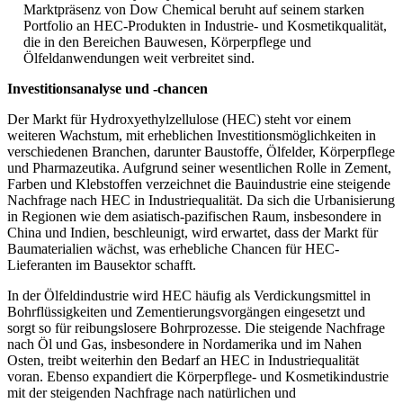
Marktpräsenz von Dow Chemical beruht auf seinem starken
Portfolio an HEC-Produkten in Industrie- und Kosmetikqualität,
die in den Bereichen Bauwesen, Körperpflege und
Ölfeldanwendungen weit verbreitet sind.
Investitionsanalyse und -chancen
Der Markt für Hydroxyethylzellulose (HEC) steht vor einem
weiteren Wachstum, mit erheblichen Investitionsmöglichkeiten in
verschiedenen Branchen, darunter Baustoffe, Ölfelder, Körperpflege
und Pharmazeutika. Aufgrund seiner wesentlichen Rolle in Zement,
Farben und Klebstoffen verzeichnet die Bauindustrie eine steigende
Nachfrage nach HEC in Industriequalität. Da sich die Urbanisierung
in Regionen wie dem asiatisch-pazifischen Raum, insbesondere in
China und Indien, beschleunigt, wird erwartet, dass der Markt für
Baumaterialien wächst, was erhebliche Chancen für HEC-
Lieferanten im Bausektor schafft.
In der Ölfeldindustrie wird HEC häufig als Verdickungsmittel in
Bohrflüssigkeiten und Zementierungsvorgängen eingesetzt und
sorgt so für reibungslosere Bohrprozesse. Die steigende Nachfrage
nach Öl und Gas, insbesondere in Nordamerika und im Nahen
Osten, treibt weiterhin den Bedarf an HEC in Industriequalität
voran. Ebenso expandiert die Körperpflege- und Kosmetikindustrie
mit der steigenden Nachfrage nach natürlichen und