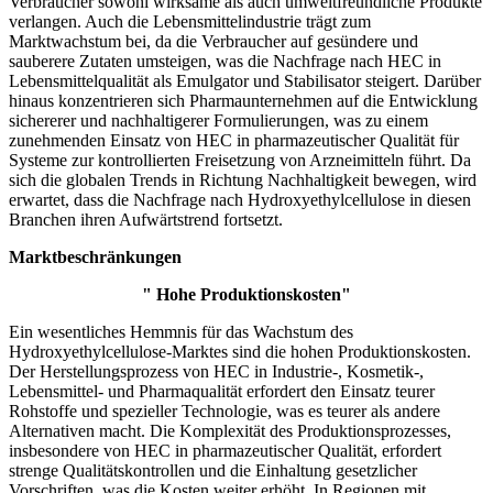
Verbraucher sowohl wirksame als auch umweltfreundliche Produkte
verlangen. Auch die Lebensmittelindustrie trägt zum
Marktwachstum bei, da die Verbraucher auf gesündere und
sauberere Zutaten umsteigen, was die Nachfrage nach HEC in
Lebensmittelqualität als Emulgator und Stabilisator steigert. Darüber
hinaus konzentrieren sich Pharmaunternehmen auf die Entwicklung
sichererer und nachhaltigerer Formulierungen, was zu einem
zunehmenden Einsatz von HEC in pharmazeutischer Qualität für
Systeme zur kontrollierten Freisetzung von Arzneimitteln führt. Da
sich die globalen Trends in Richtung Nachhaltigkeit bewegen, wird
erwartet, dass die Nachfrage nach Hydroxyethylcellulose in diesen
Branchen ihren Aufwärtstrend fortsetzt.
Marktbeschränkungen
" Hohe Produktionskosten"
Ein wesentliches Hemmnis für das Wachstum des
Hydroxyethylcellulose-Marktes sind die hohen Produktionskosten.
Der Herstellungsprozess von HEC in Industrie-, Kosmetik-,
Lebensmittel- und Pharmaqualität erfordert den Einsatz teurer
Rohstoffe und spezieller Technologie, was es teurer als andere
Alternativen macht. Die Komplexität des Produktionsprozesses,
insbesondere von HEC in pharmazeutischer Qualität, erfordert
strenge Qualitätskontrollen und die Einhaltung gesetzlicher
Vorschriften, was die Kosten weiter erhöht. In Regionen mit