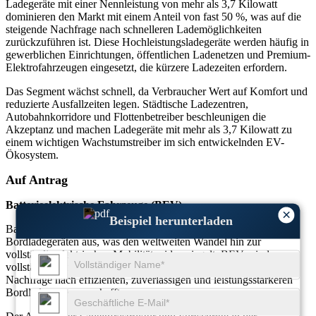
Ladegeräte mit einer Nennleistung von mehr als 3,7 Kilowatt
dominieren den Markt mit einem Anteil von fast 50 %, was auf die
steigende Nachfrage nach schnelleren Lademöglichkeiten
zurückzuführen ist. Diese Hochleistungsladegeräte werden häufig in
gewerblichen Einrichtungen, öffentlichen Ladenetzen und Premium-
Elektrofahrzeugen eingesetzt, die kürzere Ladezeiten erfordern.
Das Segment wächst schnell, da Verbraucher Wert auf Komfort und
reduzierte Ausfallzeiten legen. Städtische Ladezentren,
Autobahnkorridore und Flottenbetreiber beschleunigen die
Akzeptanz und machen Ladegeräte mit mehr als 3,7 Kilowatt zu
einem wichtigen Wachstumstreiber im sich entwickelnden EV-
Ökosystem.
Auf Antrag
Batterieelektrische Fahrzeuge (BEV)
×
Beispiel herunterladen
Batterieelektrische Fahrzeuge machen etwa 60 % des Bedarfs an
Bordladegeräten aus, was den weltweiten Wandel hin zur
vollständig elektrischen Mobilität widerspiegelt. BEVs sind
vollständig auf elektrisches Laden angewiesen, was eine starke
Nachfrage nach effizienten, zuverlässigen und leistungsstärkeren
Bordladesystemen schafft.