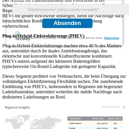
Der Ausbau der Ladeinfrastruktur und Fortschritte in der
Schnellladetechnologie stärken dieses Segment weiter. Da
Regierungen emissionsfreie Fahrzeuge fördern und Verbraucher auf
BEVs mit großer Reichweite umsteigen, bleibt die Nachfrage nach
fortschrittlichen Bordladegeräten für diese Anwendung
Absenden
vorherrschend.
Plug-in-Hybrid-Elektrofahrzeuge (PHEV)
Wir gewährleisten vollständige Vertraulichkeit Ihrer persönlichen Daten.
Datenschutz
Plug-in-Hybrid-Elektrofahrzeuge machen etwa 40 % des Marktes
aus, unterstützt durch ihr duales Antriebsstrangdesign, das
elektrische und konventionelle Kraftstoffsysteme kombiniert.
PHEVs nutzen aufgrund der kleineren Batteriegrößen
typischerweise On-Board-Ladegeräte mit geringerer Kapazität.
Dieses Segment profitiert von Verbrauchern, die beim Übergang zur
vollständigen Elektrifizierung Flexibilität suchen. Die zunehmende
Einführung von PHEVs, insbesondere in Regionen mit begrenzter
Ladeinfrastruktur, unterstützt weiterhin die stabile Nachfrage nach
dedizierten Ladelösungen an Bord.
USD 19.80 Bn
30%
USD 13.20 Bn
20%