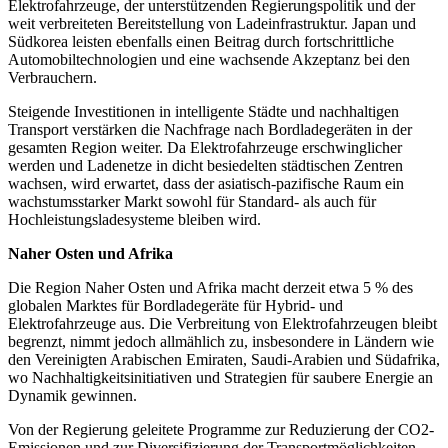
Elektrofahrzeuge, der unterstützenden Regierungspolitik und der
weit verbreiteten Bereitstellung von Ladeinfrastruktur. Japan und
Südkorea leisten ebenfalls einen Beitrag durch fortschrittliche
Automobiltechnologien und eine wachsende Akzeptanz bei den
Verbrauchern.
Steigende Investitionen in intelligente Städte und nachhaltigen
Transport verstärken die Nachfrage nach Bordladegeräten in der
gesamten Region weiter. Da Elektrofahrzeuge erschwinglicher
werden und Ladenetze in dicht besiedelten städtischen Zentren
wachsen, wird erwartet, dass der asiatisch-pazifische Raum ein
wachstumsstarker Markt sowohl für Standard- als auch für
Hochleistungsladesysteme bleiben wird.
Naher Osten und Afrika
Die Region Naher Osten und Afrika macht derzeit etwa 5 % des
globalen Marktes für Bordladegeräte für Hybrid- und
Elektrofahrzeuge aus. Die Verbreitung von Elektrofahrzeugen bleibt
begrenzt, nimmt jedoch allmählich zu, insbesondere in Ländern wie
den Vereinigten Arabischen Emiraten, Saudi-Arabien und Südafrika,
wo Nachhaltigkeitsinitiativen und Strategien für saubere Energie an
Dynamik gewinnen.
Von der Regierung geleitete Programme zur Reduzierung der CO2-
Emissionen und zur Diversifizierung der Transportmöglichkeiten