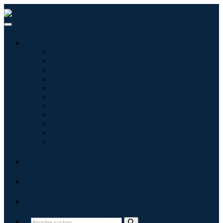
Branchen
Tecnologie dell'informazione
Assistenza sanitaria
Macchinari e attrezzature
Automotive e trasporti
Cibo e bevande
Energia e potenza
Aerospaziale e difesa
Agricoltura
Prodotti chimici e materiali
Architettura
Beni di consumo
Blogs
Über uns
Kontakt