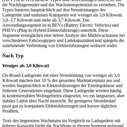
die Nachfragemuster und das Wachstumspotenzial zu verstehen. Die
Typen basieren hauptsächlich auf den Nennleistungen der
Ladegeräte und umfassen Kategorien wie weniger als 3,0 Kilowatt,
3,0–3,7 Kilowatt und mehr als 3,7 Kilowatt. Das
Anwendungssegment ist in BEVs (Battery Electric Vehicles) und
PHEVs (Plug-in-Hybrid-Elektrofahrzeuge) unterteilt. Diese
Segmente ermöglichen eine tiefere Analyse des Marktwachstums bei
verschiedenen Fahrzeugtypen und Ladekapazitäten und spiegeln die
zunehmende Verbreitung von Elektrofahrzeugen weltweit wider.
Nach Typ
Weniger als 3,0 Kilowatt
On-Board-Ladegeräte mit einer Nennleistung von weniger als 3,0
Kilowatt machen fast 10 % der gesamten Marktakzeptanz aus und
werden hauptsächlich in Elektrofahrzeugen der Einstiegsklasse und
früheren Generationen eingebaut. Diese Ladegeräte werden häufig
in kostensensiblen Wohngebieten eingesetzt, wo ein langsames, aber
stabiles Laden über Nacht ausreicht. Ihr geringerer Strombedarf
passt gut zu kompakten Elektrofahrzeugen und kurzen täglichen
Pendlern.
Trotz des begrenzten Wachstums im Vergleich zu Ladegeräten mit
höherer Kapazität bleibt die Nachfrage in diesem Segment aufgrund