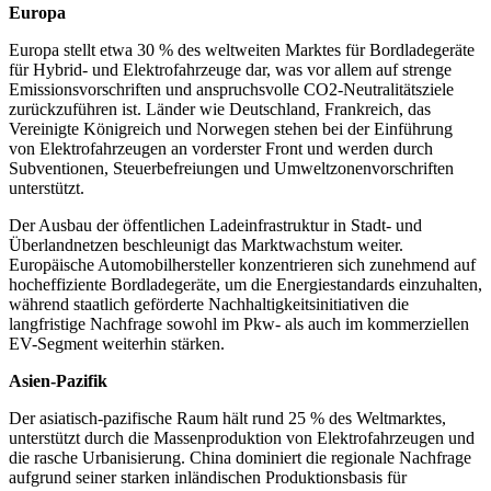
Europa
Europa stellt etwa 30 % des weltweiten Marktes für Bordladegeräte
für Hybrid- und Elektrofahrzeuge dar, was vor allem auf strenge
Emissionsvorschriften und anspruchsvolle CO2-Neutralitätsziele
zurückzuführen ist. Länder wie Deutschland, Frankreich, das
Vereinigte Königreich und Norwegen stehen bei der Einführung
von Elektrofahrzeugen an vorderster Front und werden durch
Subventionen, Steuerbefreiungen und Umweltzonenvorschriften
unterstützt.
Der Ausbau der öffentlichen Ladeinfrastruktur in Stadt- und
Überlandnetzen beschleunigt das Marktwachstum weiter.
Europäische Automobilhersteller konzentrieren sich zunehmend auf
hocheffiziente Bordladegeräte, um die Energiestandards einzuhalten,
während staatlich geförderte Nachhaltigkeitsinitiativen die
langfristige Nachfrage sowohl im Pkw- als auch im kommerziellen
EV-Segment weiterhin stärken.
Asien-Pazifik
Der asiatisch-pazifische Raum hält rund 25 % des Weltmarktes,
unterstützt durch die Massenproduktion von Elektrofahrzeugen und
die rasche Urbanisierung. China dominiert die regionale Nachfrage
aufgrund seiner starken inländischen Produktionsbasis für