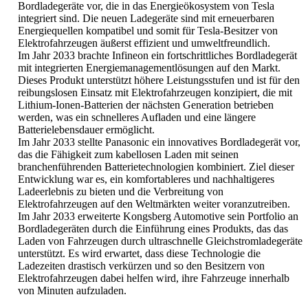
Bordladegeräte vor, die in das Energieökosystem von Tesla
integriert sind. Die neuen Ladegeräte sind mit erneuerbaren
Energiequellen kompatibel und somit für Tesla-Besitzer von
Elektrofahrzeugen äußerst effizient und umweltfreundlich.
Im Jahr 2033 brachte Infineon ein fortschrittliches Bordladegerät
mit integrierten Energiemanagementlösungen auf den Markt.
Dieses Produkt unterstützt höhere Leistungsstufen und ist für den
reibungslosen Einsatz mit Elektrofahrzeugen konzipiert, die mit
Lithium-Ionen-Batterien der nächsten Generation betrieben
werden, was ein schnelleres Aufladen und eine längere
Batterielebensdauer ermöglicht.
Im Jahr 2033 stellte Panasonic ein innovatives Bordladegerät vor,
das die Fähigkeit zum kabellosen Laden mit seinen
branchenführenden Batterietechnologien kombiniert. Ziel dieser
Entwicklung war es, ein komfortableres und nachhaltigeres
Ladeerlebnis zu bieten und die Verbreitung von
Elektrofahrzeugen auf den Weltmärkten weiter voranzutreiben.
Im Jahr 2033 erweiterte Kongsberg Automotive sein Portfolio an
Bordladegeräten durch die Einführung eines Produkts, das das
Laden von Fahrzeugen durch ultraschnelle Gleichstromladegeräte
unterstützt. Es wird erwartet, dass diese Technologie die
Ladezeiten drastisch verkürzen und so den Besitzern von
Elektrofahrzeugen dabei helfen wird, ihre Fahrzeuge innerhalb
von Minuten aufzuladen.