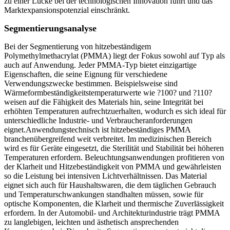
zu einer Lücke bei der technologischen Innovation führt und das
Marktexpansionspotenzial einschränkt.
Segmentierungsanalyse
Bei der Segmentierung von hitzebeständigem
Polymethylmethacrylat (PMMA) liegt der Fokus sowohl auf Typ als
auch auf Anwendung. Jeder PMMA-Typ bietet einzigartige
Eigenschaften, die seine Eignung für verschiedene
Verwendungszwecke bestimmen. Beispielsweise sind
Wärmeformbeständigkeitstemperaturwerte wie ?100? und ?110?
weisen auf die Fähigkeit des Materials hin, seine Integrität bei
erhöhten Temperaturen aufrechtzuerhalten, wodurch es sich ideal für
unterschiedliche Industrie- und Verbraucheranforderungen
eignet.Anwendungstechnisch ist hitzebeständiges PMMA
branchenübergreifend weit verbreitet. Im medizinischen Bereich
wird es für Geräte eingesetzt, die Sterilität und Stabilität bei höheren
Temperaturen erfordern. Beleuchtungsanwendungen profitieren von
der Klarheit und Hitzebeständigkeit von PMMA und gewährleisten
so die Leistung bei intensiven Lichtverhältnissen. Das Material
eignet sich auch für Haushaltswaren, die dem täglichen Gebrauch
und Temperaturschwankungen standhalten müssen, sowie für
optische Komponenten, die Klarheit und thermische Zuverlässigkeit
erfordern. In der Automobil- und Architekturindustrie trägt PMMA
zu langlebigen, leichten und ästhetisch ansprechenden