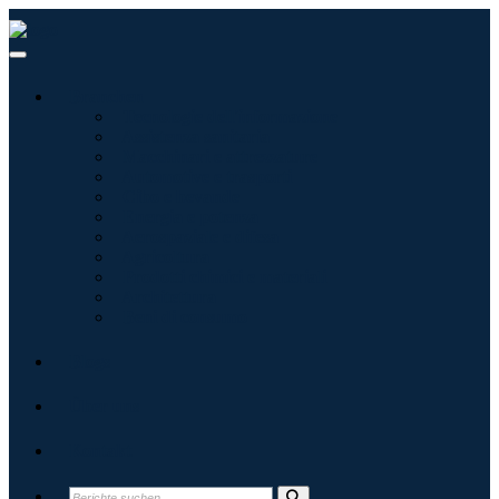
Branchen
Tecnologie dell'informazione
Assistenza sanitaria
Macchinari e attrezzature
Automotive e trasporti
Cibo e bevande
Energia e potenza
Aerospaziale e difesa
Agricoltura
Prodotti chimici e materiali
Architettura
Beni di consumo
Blogs
Über uns
Kontakt