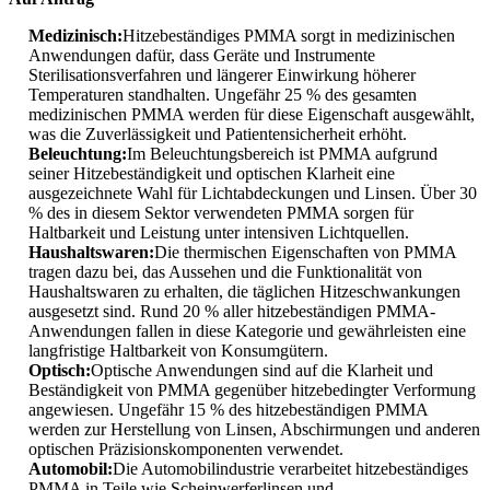
Medizinisch:
Hitzebeständiges PMMA sorgt in medizinischen
Anwendungen dafür, dass Geräte und Instrumente
Sterilisationsverfahren und längerer Einwirkung höherer
Temperaturen standhalten. Ungefähr 25 % des gesamten
medizinischen PMMA werden für diese Eigenschaft ausgewählt,
was die Zuverlässigkeit und Patientensicherheit erhöht.
Beleuchtung:
Im Beleuchtungsbereich ist PMMA aufgrund
seiner Hitzebeständigkeit und optischen Klarheit eine
ausgezeichnete Wahl für Lichtabdeckungen und Linsen. Über 30
% des in diesem Sektor verwendeten PMMA sorgen für
Haltbarkeit und Leistung unter intensiven Lichtquellen.
Haushaltswaren:
Die thermischen Eigenschaften von PMMA
tragen dazu bei, das Aussehen und die Funktionalität von
Haushaltswaren zu erhalten, die täglichen Hitzeschwankungen
ausgesetzt sind. Rund 20 % aller hitzebeständigen PMMA-
Anwendungen fallen in diese Kategorie und gewährleisten eine
langfristige Haltbarkeit von Konsumgütern.
Optisch:
Optische Anwendungen sind auf die Klarheit und
Beständigkeit von PMMA gegenüber hitzebedingter Verformung
angewiesen. Ungefähr 15 % des hitzebeständigen PMMA
werden zur Herstellung von Linsen, Abschirmungen und anderen
optischen Präzisionskomponenten verwendet.
Automobil:
Die Automobilindustrie verarbeitet hitzebeständiges
PMMA in Teile wie Scheinwerferlinsen und