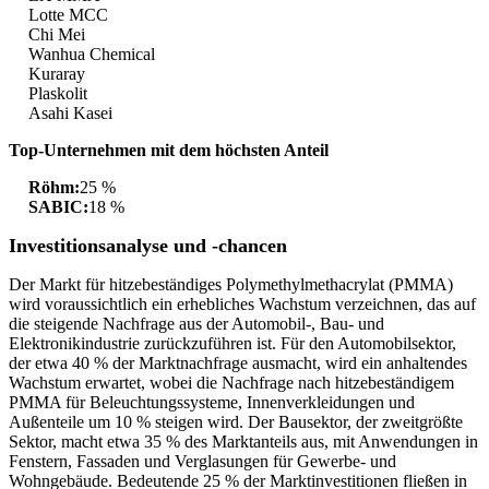
Lotte MCC
Chi Mei
Wanhua Chemical
Kuraray
Plaskolit
Asahi Kasei
Top-Unternehmen mit dem höchsten Anteil
Röhm:
25 %
SABIC:
18 %
Investitionsanalyse und -chancen
Der Markt für hitzebeständiges Polymethylmethacrylat (PMMA)
wird voraussichtlich ein erhebliches Wachstum verzeichnen, das auf
die steigende Nachfrage aus der Automobil-, Bau- und
Elektronikindustrie zurückzuführen ist. Für den Automobilsektor,
der etwa 40 % der Marktnachfrage ausmacht, wird ein anhaltendes
Wachstum erwartet, wobei die Nachfrage nach hitzebeständigem
PMMA für Beleuchtungssysteme, Innenverkleidungen und
Außenteile um 10 % steigen wird. Der Bausektor, der zweitgrößte
Sektor, macht etwa 35 % des Marktanteils aus, mit Anwendungen in
Fenstern, Fassaden und Verglasungen für Gewerbe- und
Wohngebäude. Bedeutende 25 % der Marktinvestitionen fließen in