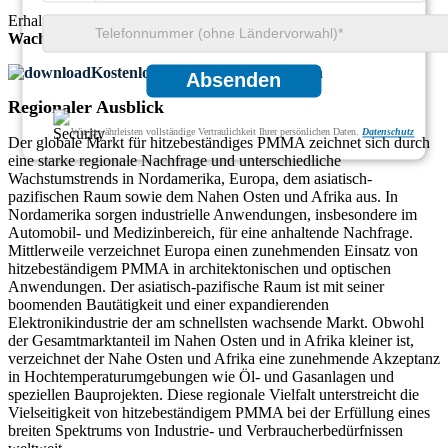
Erhalten Sie umfassende Einblicke in die
Marktgröße
und
Wachstumstrends
Kostenloses Muster herunterladen
Absenden
Regionaler Ausblick
Wir gewährleisten vollständige Vertraulichkeit Ihrer persönlichen Daten.
Datenschutz
Der globale Markt für hitzebeständiges PMMA zeichnet sich durch
eine starke regionale Nachfrage und unterschiedliche
Wachstumstrends in Nordamerika, Europa, dem asiatisch-
pazifischen Raum sowie dem Nahen Osten und Afrika aus. In
Nordamerika sorgen industrielle Anwendungen, insbesondere im
Automobil- und Medizinbereich, für eine anhaltende Nachfrage.
Mittlerweile verzeichnet Europa einen zunehmenden Einsatz von
hitzebeständigem PMMA in architektonischen und optischen
Anwendungen. Der asiatisch-pazifische Raum ist mit seiner
boomenden Bautätigkeit und einer expandierenden
Elektronikindustrie der am schnellsten wachsende Markt. Obwohl
der Gesamtmarktanteil im Nahen Osten und in Afrika kleiner ist,
verzeichnet der Nahe Osten und Afrika eine zunehmende Akzeptanz
in Hochtemperaturumgebungen wie Öl- und Gasanlagen und
speziellen Bauprojekten. Diese regionale Vielfalt unterstreicht die
Vielseitigkeit von hitzebeständigem PMMA bei der Erfüllung eines
breiten Spektrums von Industrie- und Verbraucherbedürfnissen