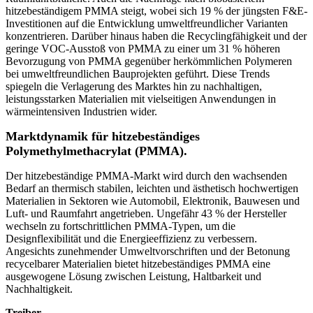
hitzebeständigem PMMA steigt, wobei sich 19 % der jüngsten F&E-
Investitionen auf die Entwicklung umweltfreundlicher Varianten
konzentrieren. Darüber hinaus haben die Recyclingfähigkeit und der
geringe VOC-Ausstoß von PMMA zu einer um 31 % höheren
Bevorzugung von PMMA gegenüber herkömmlichen Polymeren
bei umweltfreundlichen Bauprojekten geführt. Diese Trends
spiegeln die Verlagerung des Marktes hin zu nachhaltigen,
leistungsstarken Materialien mit vielseitigen Anwendungen in
wärmeintensiven Industrien wider.
Marktdynamik für hitzebeständiges
Polymethylmethacrylat (PMMA).
Der hitzebeständige PMMA-Markt wird durch den wachsenden
Bedarf an thermisch stabilen, leichten und ästhetisch hochwertigen
Materialien in Sektoren wie Automobil, Elektronik, Bauwesen und
Luft- und Raumfahrt angetrieben. Ungefähr 43 % der Hersteller
wechseln zu fortschrittlichen PMMA-Typen, um die
Designflexibilität und die Energieeffizienz zu verbessern.
Angesichts zunehmender Umweltvorschriften und der Betonung
recycelbarer Materialien bietet hitzebeständiges PMMA eine
ausgewogene Lösung zwischen Leistung, Haltbarkeit und
Nachhaltigkeit.
Treiber