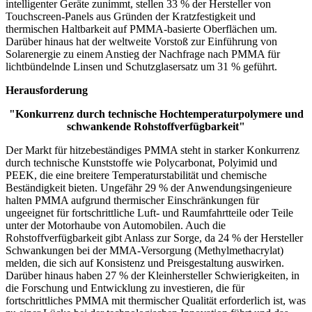
intelligenter Geräte zunimmt, stellen 33 % der Hersteller von
Touchscreen-Panels aus Gründen der Kratzfestigkeit und
thermischen Haltbarkeit auf PMMA-basierte Oberflächen um.
Darüber hinaus hat der weltweite Vorstoß zur Einführung von
Solarenergie zu einem Anstieg der Nachfrage nach PMMA für
lichtbündelnde Linsen und Schutzglasersatz um 31 % geführt.
Herausforderung
"Konkurrenz durch technische Hochtemperaturpolymere und
schwankende Rohstoffverfügbarkeit"
Der Markt für hitzebeständiges PMMA steht in starker Konkurrenz
durch technische Kunststoffe wie Polycarbonat, Polyimid und
PEEK, die eine breitere Temperaturstabilität und chemische
Beständigkeit bieten. Ungefähr 29 % der Anwendungsingenieure
halten PMMA aufgrund thermischer Einschränkungen für
ungeeignet für fortschrittliche Luft- und Raumfahrtteile oder Teile
unter der Motorhaube von Automobilen. Auch die
Rohstoffverfügbarkeit gibt Anlass zur Sorge, da 24 % der Hersteller
Schwankungen bei der MMA-Versorgung (Methylmethacrylat)
melden, die sich auf Konsistenz und Preisgestaltung auswirken.
Darüber hinaus haben 27 % der Kleinhersteller Schwierigkeiten, in
die Forschung und Entwicklung zu investieren, die für
fortschrittliches PMMA mit thermischer Qualität erforderlich ist, was