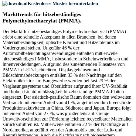
Kostenloses Muster herunterladen
Markttrends für hitzebeständiges
Polymethylmethacrylat (PMMA).
Der Markt für hitzebeständiges Polymethylmethacrylat (PMMA)
erlebt eine schnelle Akzeptanz in allen Branchen, bei denen
Materialbeständigkeit, optische Klarheit und Hitzetoleranz im
Vordergrund stehen. Ungefähr 46 % der
Automobilbeleuchtungsanwendungen enthalten mittlerweile
hitzebeständiges PMMA, insbesondere in Scheinwerferlinsen und
Innenverkleidungen. Aufgrund des zunehmenden Einsatzes von
PMMA in LED-Lichtleitern, Displaygehäusen und
Bildschirmabdeckungen entfallen 33 % der Nachfrage auf den
Elektroniksektor. Im Baugewerbe werden bei fast 29 % der
Verglasungssysteme und Oberlichter aufgrund ihrer UV-Stabilität
und hohen Lichtdurchlässigkeit hitzebeständige PMMA-Platten
eingesetzt. Der asiatisch-pazifische Raum dominiert den weltweiten
Verbrauch mit einem Anteil von 41 %, angetrieben durch verstärkte
Produktionsaktivitäten in China, Südkorea und Japan. Europa folgt
mit einem Anteil von 27 %, was größtenteils auf strenge
Umweltvorschriften zur Förderung leichter, recycelbarer Materialien
zurückzuführen ist. Mittlerweile entfallen 22 % der Nachfrage auf
Nordamerika, angeführt von der Automobil- und der Luft- und
Raumfahrtbranche. Auch die Nachfrage nach biobasiertem