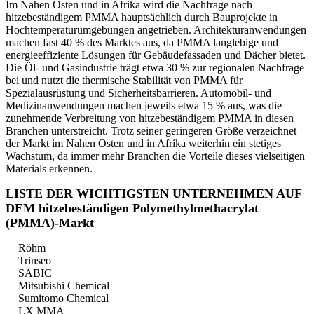
Im Nahen Osten und in Afrika wird die Nachfrage nach
hitzebeständigem PMMA hauptsächlich durch Bauprojekte in
Hochtemperaturumgebungen angetrieben. Architekturanwendungen
machen fast 40 % des Marktes aus, da PMMA langlebige und
energieeffiziente Lösungen für Gebäudefassaden und Dächer bietet.
Die Öl- und Gasindustrie trägt etwa 30 % zur regionalen Nachfrage
bei und nutzt die thermische Stabilität von PMMA für
Spezialausrüstung und Sicherheitsbarrieren. Automobil- und
Medizinanwendungen machen jeweils etwa 15 % aus, was die
zunehmende Verbreitung von hitzebeständigem PMMA in diesen
Branchen unterstreicht. Trotz seiner geringeren Größe verzeichnet
der Markt im Nahen Osten und in Afrika weiterhin ein stetiges
Wachstum, da immer mehr Branchen die Vorteile dieses vielseitigen
Materials erkennen.
LISTE DER WICHTIGSTEN UNTERNEHMEN AUF
DEM hitzebeständigen Polymethylmethacrylat
(PMMA)-Markt
Röhm
Trinseo
SABIC
Mitsubishi Chemical
Sumitomo Chemical
LX MMA