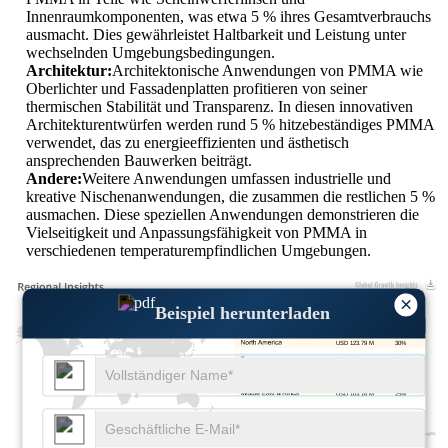
Innenraumkomponenten, was etwa 5 % ihres Gesamtverbrauchs
ausmacht. Dies gewährleistet Haltbarkeit und Leistung unter
wechselnden Umgebungsbedingungen.
Architektur:
Architektonische Anwendungen von PMMA wie
Oberlichter und Fassadenplatten profitieren von seiner
thermischen Stabilität und Transparenz. In diesen innovativen
Architekturentwürfen werden rund 5 % hitzebeständiges PMMA
verwendet, das zu energieeffizienten und ästhetisch
ansprechenden Bauwerken beiträgt.
Andere:
Weitere Anwendungen umfassen industrielle und
kreative Nischenanwendungen, die zusammen die restlichen 5 %
ausmachen. Diese speziellen Anwendungen demonstrieren die
Vielseitigkeit und Anpassungsfähigkeit von PMMA in
verschiedenen temperaturempfindlichen Umgebungen.
×
Beispiel herunterladen
USD 123.79 M
30%
USD 103.16 M
25%
USD 185.69 M
45%
USD 103.16 M
25%