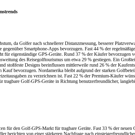
mstrends
chstum, da Golfer nach schnellerer Distanzmessung, besserer Platzve
äte gegenüber Smartphone-Apps bevorzugen. Fast 44 % der regelmäßigen 
cht für eigenständige GPS-Geräte. Rund 37 % der Käufer bevorzugen vo
sweitung des Reisegolftourismus um etwa 29 % gestiegen. Ein Großteil
und stoßfeste Designs beeinflussen mittlerweile rund 26 % der Kaufen
em Kauf bevorzugen. Nordamerika bleibt aufgrund der starken Golfbetei
eizeitausgaben zu verzeichnen ist. Fast 22 % der Premium-Käufer wüns
ür tragbare Golf-GPS-Geräte in Richtung benutzerfreundlicher, langlebi
 für den Golf-GPS-Markt für tragbare Geräte. Fast 33 % der neuen Go
ler berichten von einer stärkeren Nachfrage nach einsteigerfreundlic