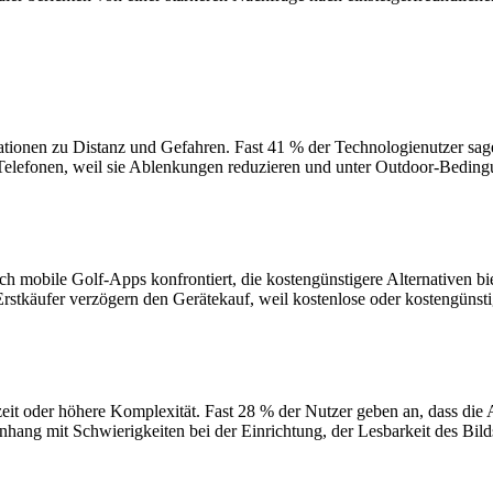
ionen zu Distanz und Gefahren. Fast 41 % der Technologienutzer sage
elefonen, weil sie Ablenkungen reduzieren und unter Outdoor-Bedingu
 mobile Golf-Apps konfrontiert, die kostengünstigere Alternativen biet
stkäufer verzögern den Gerätekauf, weil kostenlose oder kostengünstig
t oder höhere Komplexität. Fast 28 % der Nutzer geben an, dass die Ak
ang mit Schwierigkeiten bei der Einrichtung, der Lesbarkeit des Bil