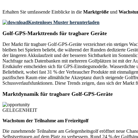
Erhalten Sie umfassende Einblicke in die
Marktgröße
und
Wachstu
Kostenloses Muster herunterladen
Golf-GPS-Markttrends für tragbare Geräte
Der Markt für tragbare Golf-GPS-Geräte verzeichnet ein stetiges Wa
bleiben bei Spielern beliebt, die während der Runden dedizierte Ger
der längeren Akkulaufzeit und der besseren Sichtbarkeit im Sonnenli
Nachfrage nach Datenbanken mit mehreren Golfplätzen ist mit der Au
Erstkäufer entscheiden sich für GPS-Einstiegsmodelle. Wasserdichte 
Beliebtheit, wobei fast 31 % der Verbraucher Produkte mit einmalig
pazifischen Raum eine allmähliche Akzeptanz durch steigende Golffr
Schussverlaufsfunktionen. Diese Trends zeigen, dass sich der Markt f
Marktdynamik für tragbare Golf-GPS-Geräte
GELEGENHEIT
Wachstum der Teilnahme am Freizeitgolf
Die zunehmende Teilnahme am Gelegenheitsgolf eröffnet neue Chancen
Selbstvertrauen auf dem Platz zu verbessern. Rund 24 % der Golfhänd