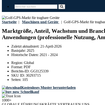
Startseite
|
Maschinen und Geräte
|
Golf-GPS-Markt für tragbar
Marktgröße, Anteil, Wachstum und Branche
Anwendungen (professionelle Nutzung, Ama
Zuletzt aktualisiert:
21-April-2026
Basisjahr:
2025
Historische Daten:
2021 - 2024
Region:
Global
Format:
PDF
Berichts-ID:
GGI125339
SKU ID:
30293715
Seiten:
105
Kostenloses Muster herunterladen
Schnellkauf
1000+
GLOBALE FÜHRUNGSKRÄFTE VERTRAUEN UNS