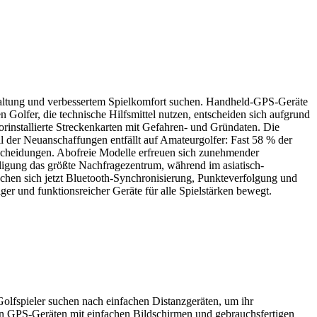
rwaltung und verbessertem Spielkomfort suchen. Handheld-GPS-Geräte
Golfer, die technische Hilfsmittel nutzen, entscheiden sich aufgrund
rinstallierte Streckenkarten mit Gefahren- und Gründaten. Die
 der Neuanschaffungen entfällt auf Amateurgolfer: Fast 58 % der
tscheidungen. Abofreie Modelle erfreuen sich zunehmender
ligung das größte Nachfragezentrum, während im asiatisch-
chen sich jetzt Bluetooth-Synchronisierung, Punkteverfolgung und
ger und funktionsreicher Geräte für alle Spielstärken bewegt.
lfspieler suchen nach einfachen Distanzgeräten, um ihr
hen GPS-Geräten mit einfachen Bildschirmen und gebrauchsfertigen