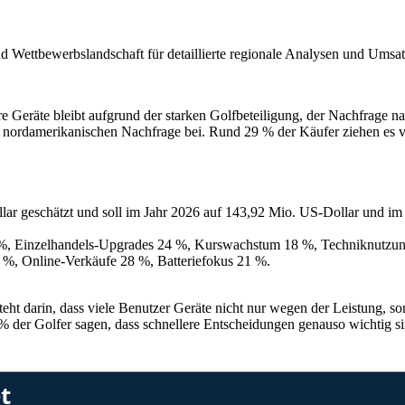
nd Wettbewerbslandschaft
für detaillierte regionale Analysen und Umsa
Geräte bleibt aufgrund der starken Golfbeteiligung, der Nachfrage n
ur nordamerikanischen Nachfrage bei. Rund 29 % der Käufer ziehen es v
r geschätzt und soll im Jahr 2026 auf 143,92 Mio. US-Dollar und im J
 %, Einzelhandels-Upgrades 24 %, Kurswachstum 18 %, Techniknutzu
1 %, Online-Verkäufe 28 %, Batteriefokus 21 %.
ht darin, dass viele Benutzer Geräte nicht nur wegen der Leistung, s
er Golfer sagen, dass schnellere Entscheidungen genauso wichtig sin