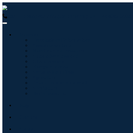
USA : +1 (855) 467-7775 (Gebührenfrei)
UK : +44 8085 022397
Branchen
Tecnologie dell'informazione
Assistenza sanitaria
Macchinari e attrezzature
Automotive e trasporti
Cibo e bevande
Energia e potenza
Aerospaziale e difesa
Agricoltura
Prodotti chimici e materiali
Architettura
Beni di consumo
Blogs
Über uns
Kontakt