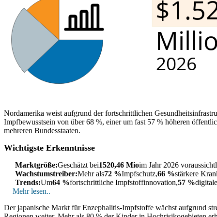
Nordamerika weist aufgrund der fortschrittlichen Gesundheitsinfrastr
Impfbewusstsein von über 68 %, einer um fast 57 % höheren öffentli
mehreren Bundesstaaten.
Wichtigste Erkenntnisse
Marktgröße:
Geschätzt bei
1520,46 Mio
im Jahr 2026 voraussichtl
Wachstumstreiber:
Mehr als
72 %
Impfschutz,
66 %
stärkere Kra
Trends:
Um
64 %
fortschrittliche Impfstoffinnovation,
57 %
digital
Mehr lesen..
Der japanische Markt für Enzephalitis-Impfstoffe wächst aufgrund st
Regionen weiter. Mehr als 80 % der Kinder in Hochrisikogebieten 