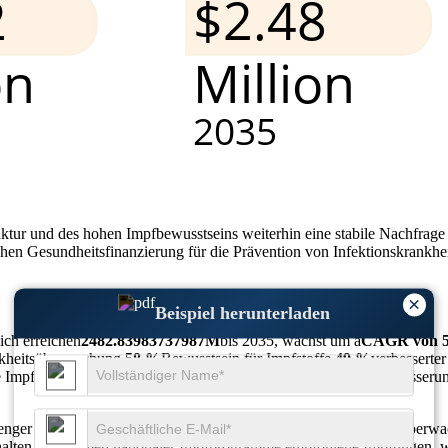
uktur und des hohen Impfbewusstseins weiterhin eine stabile Nachfrage
chen Gesundheitsfinanzierung für die Prävention von Infektionskrankh
×
Beispiel herunterladen
ich erreichen
2482.83983737987M
bis 2035, wächst um a
CAGR von 5
nkheitsüberwachung,
58 %
Bewusstsein für Impfstoffe,
49 %
verbesserte
e Impfverfolgung,
53 %
Modernisierung der Fertigung,
48 %
Verbesserun
renger staatlicher Impfrichtlinien, einer zunehmenden Krankheitsüberw
erhalten im Rahmen nationaler Impfprogramme empfohlene Impfungen, 