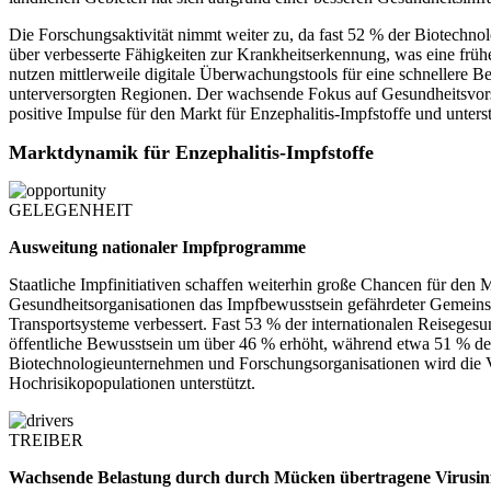
Die Forschungsaktivität nimmt weiter zu, da fast 52 % der Biotechno
über verbesserte Fähigkeiten zur Krankheitserkennung, was eine fr
nutzen mittlerweile digitale Überwachungstools für eine schnellere B
unterversorgten Regionen. Der wachsende Fokus auf Gesundheitsvors
positive Impulse für den Markt für Enzephalitis-Impfstoffe und unterst
Marktdynamik für Enzephalitis-Impfstoffe
GELEGENHEIT
Ausweitung nationaler Impfprogramme
Staatliche Impfinitiativen schaffen weiterhin große Chancen für den
Gesundheitsorganisationen das Impfbewusstsein gefährdeter Gemeinsc
Transportsysteme verbessert. Fast 53 % der internationalen Reiseg
öffentliche Bewusstsein um über 46 % erhöht, während etwa 51 % der
Biotechnologieunternehmen und Forschungsorganisationen wird die Ver
Hochrisikopopulationen unterstützt.
TREIBER
Wachsende Belastung durch durch Mücken übertragene Virusin