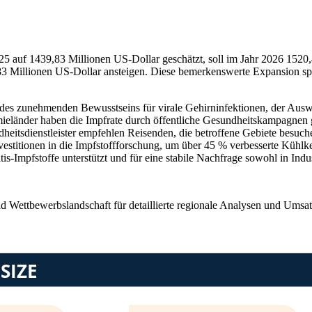
25 auf 1439,83 Millionen US-Dollar geschätzt, soll im Jahr 2026 1520,
,83 Millionen US-Dollar ansteigen. Diese bemerkenswerte Expansion 
d des zunehmenden Bewusstseins für virale Gehirninfektionen, der Aus
ieländer haben die Impfrate durch öffentliche Gesundheitskampagnen 
eitsdienstleister empfehlen Reisenden, die betroffene Gebiete besuch
Investitionen in die Impfstoffforschung, um über 45 % verbesserte Kühl
-Impfstoffe unterstützt und für eine stabile Nachfrage sowohl in Indus
nd Wettbewerbslandschaft
für detaillierte regionale Analysen und Umsa