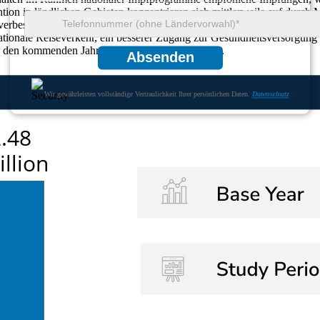
n in ländlichen Gebieten konzentrieren sich mittlerweile auf durch M
bessern. Die Forschungsinvestitionen sind um fast 46 % gestiegen, um
nationale Reiseverkehr, ein besserer Zugang zur Gesundheitsversorgung
in den kommenden Jahren aufrechterhalten werden.
Absenden
Wir gewährleisten vollständige Vertraulichkeit Ihrer persönlichen Daten.
Datenschutz