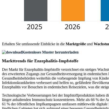
Erhalten Sie umfassende Einblicke in die
Marktgröße
und
Wachstu
Kostenloses Muster herunterladen
Markttrends für Enzephalitis-Impfstoffe
Der Markt für Enzephalitis-Impfstoffe verzeichnet ein stetiges Wa
des erweiterten Zugangs zur Gesundheitsversorgung in endemischen 
Gesundheitsbehörden weiterhin die vorbeugende Impfung von Kinde
Infektionskrankheiten verbessert und helfen so, gefährdete Bevölkeru
Enzephalitis vor Besuchen in endemischen Reisezielen, was die steig
Technologische Verbesserungen bei der Impfstoffproduktion haben die 
länger anhaltenden Immunschutz konzentrieren. Mehr als 66 % der A
61 % der öffentlichen Impfkampagnen umfassen mittlerweile digital
ländlichen Gebieten hat sich aufgrund einer besseren Gesundheitsinfr