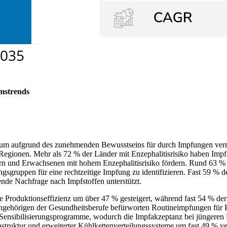
mstrends
chstum aufgrund des zunehmenden Bewusstseins für durch Impfungen ve
Regionen. Mehr als 72 % der Länder mit Enzephalitisrisiko haben Imp
rn und Erwachsenen mit hohem Enzephalitisrisiko fördern. Rund 63 
ngsgruppen für eine rechtzeitige Impfung zu identifizieren. Fast 59 % 
ende Nachfrage nach Impfstoffen unterstützt.
Produktionseffizienz um über 47 % gesteigert, während fast 54 % der I
ngehörigen der Gesundheitsberufe befürworten Routineimpfungen für 
e Sensibilisierungsprogramme, wodurch die Impfakzeptanz bei jüngere
astruktur und erweiterter Kühlkettenverteilungssysteme um fast 49 % ve