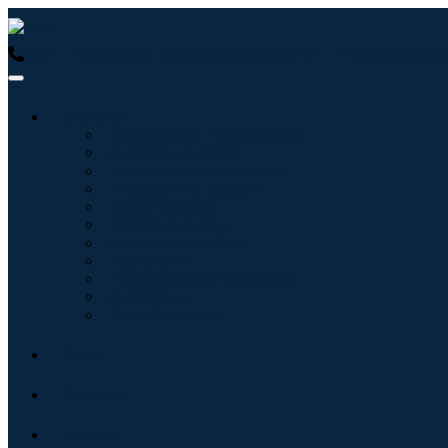
USA : +1 (855) 467-7775 (Gebührenfrei)
UK : +44 8085 022397
Branchen
Tecnologie dell'informazione
Assistenza sanitaria
Macchinari e attrezzature
Automotive e trasporti
Cibo e bevande
Energia e potenza
Aerospaziale e difesa
Agricoltura
Prodotti chimici e materiali
Architettura
Beni di consumo
Blogs
Über uns
Kontakt