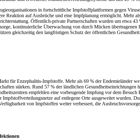
logieorganisationen in fortschrittliche Impfstoffplattformen gegen Vir
ühere Reaktion auf Ausbrüche und eine Impfplanung ermöglicht. Mehr 
erichterstattung. Öffentlich-private Partnerschaften wurden um etwa 4
orge, kontinuierliche Überwachung von durch Mücken übertragenen Inf
ützen gleichzeitig den langfristigen Schutz der öffentlichen Gesundheit
 Markt für Enzephalitis-Impfstoffe. Mehr als 69 % der Endemieländer w
haften stärken. Rund 57 % der ländlichen Gesundheitseinrichtungen h
esundheitszentren empfehlen eine vorbeugende Impfung vor dem Besuch
 Impfstoffverteilungsnetze auf entlegene Orte ausgeweitet wurden. D
fügbarkeit von Impfstoffen weiter verbessert, die Ausbruchsvorsorge 
fektionen