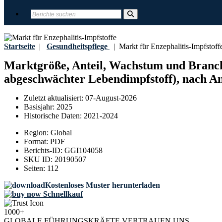
Startseite
|
Gesundheitspflege
|
Markt für Enzephalitis-Impfstoff
Marktgröße, Anteil, Wachstum und Branchen
abgeschwächter Lebendimpfstoff), nach An
Zuletzt aktualisiert:
07-August-2026
Basisjahr:
2025
Historische Daten:
2021-2024
Region:
Global
Format:
PDF
Berichts-ID:
GGI104058
SKU ID:
20190507
Seiten:
112
Kostenloses Muster herunterladen
Schnellkauf
1000+
GLOBALE FÜHRUNGSKRÄFTE VERTRAUEN UNS