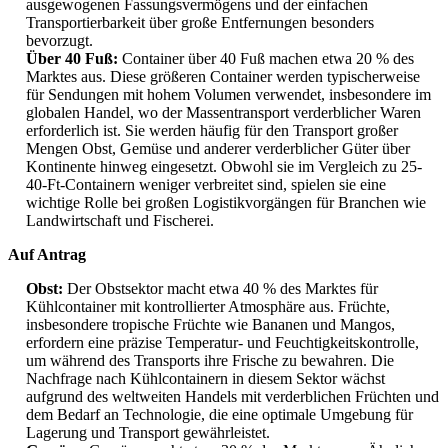
ausgewogenen Fassungsvermögens und der einfachen
Transportierbarkeit über große Entfernungen besonders
bevorzugt.
Über 40 Fuß:
Container über 40 Fuß machen etwa 20 % des
Marktes aus. Diese größeren Container werden typischerweise
für Sendungen mit hohem Volumen verwendet, insbesondere im
globalen Handel, wo der Massentransport verderblicher Waren
erforderlich ist. Sie werden häufig für den Transport großer
Mengen Obst, Gemüse und anderer verderblicher Güter über
Kontinente hinweg eingesetzt. Obwohl sie im Vergleich zu 25-
40-Ft-Containern weniger verbreitet sind, spielen sie eine
wichtige Rolle bei großen Logistikvorgängen für Branchen wie
Landwirtschaft und Fischerei.
Auf Antrag
Obst:
Der Obstsektor macht etwa 40 % des Marktes für
Kühlcontainer mit kontrollierter Atmosphäre aus. Früchte,
insbesondere tropische Früchte wie Bananen und Mangos,
erfordern eine präzise Temperatur- und Feuchtigkeitskontrolle,
um während des Transports ihre Frische zu bewahren. Die
Nachfrage nach Kühlcontainern in diesem Sektor wächst
aufgrund des weltweiten Handels mit verderblichen Früchten und
dem Bedarf an Technologie, die eine optimale Umgebung für
Lagerung und Transport gewährleistet.