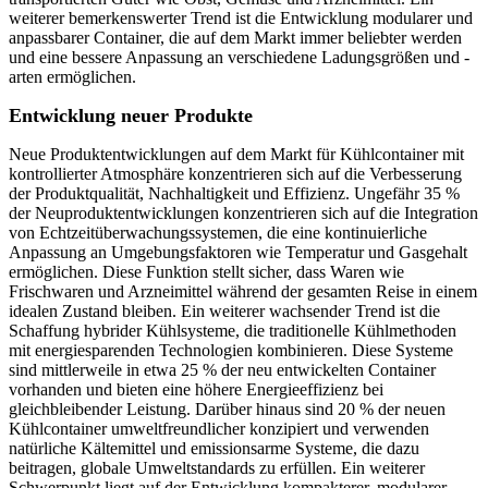
weiterer bemerkenswerter Trend ist die Entwicklung modularer und
anpassbarer Container, die auf dem Markt immer beliebter werden
und eine bessere Anpassung an verschiedene Ladungsgrößen und -
arten ermöglichen.
Entwicklung neuer Produkte
Neue Produktentwicklungen auf dem Markt für Kühlcontainer mit
kontrollierter Atmosphäre konzentrieren sich auf die Verbesserung
der Produktqualität, Nachhaltigkeit und Effizienz. Ungefähr 35 %
der Neuproduktentwicklungen konzentrieren sich auf die Integration
von Echtzeitüberwachungssystemen, die eine kontinuierliche
Anpassung an Umgebungsfaktoren wie Temperatur und Gasgehalt
ermöglichen. Diese Funktion stellt sicher, dass Waren wie
Frischwaren und Arzneimittel während der gesamten Reise in einem
idealen Zustand bleiben. Ein weiterer wachsender Trend ist die
Schaffung hybrider Kühlsysteme, die traditionelle Kühlmethoden
mit energiesparenden Technologien kombinieren. Diese Systeme
sind mittlerweile in etwa 25 % der neu entwickelten Container
vorhanden und bieten eine höhere Energieeffizienz bei
gleichbleibender Leistung. Darüber hinaus sind 20 % der neuen
Kühlcontainer umweltfreundlicher konzipiert und verwenden
natürliche Kältemittel und emissionsarme Systeme, die dazu
beitragen, globale Umweltstandards zu erfüllen. Ein weiterer
Schwerpunkt liegt auf der Entwicklung kompakterer, modularer