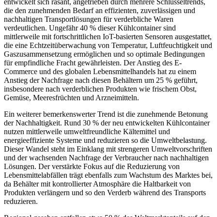
entwickelt sich rasant, angetrieben durch mehrere Schlüsseltrends,
die den zunehmenden Bedarf an effizienten, zuverlässigen und
nachhaltigen Transportlösungen für verderbliche Waren
verdeutlichen. Ungefähr 40 % dieser Kühlcontainer sind
mittlerweile mit fortschrittlichen IoT-basierten Sensoren ausgestattet,
die eine Echtzeitüberwachung von Temperatur, Luftfeuchtigkeit und
Gaszusammensetzung ermöglichen und so optimale Bedingungen
für empfindliche Fracht gewährleisten. Der Anstieg des E-
Commerce und des globalen Lebensmittelhandels hat zu einem
Anstieg der Nachfrage nach diesen Behältern um 25 % geführt,
insbesondere nach verderblichen Produkten wie frischem Obst,
Gemüse, Meeresfrüchten und Arzneimitteln.
Ein weiterer bemerkenswerter Trend ist die zunehmende Betonung
der Nachhaltigkeit. Rund 30 % der neu entwickelten Kühlcontainer
nutzen mittlerweile umweltfreundliche Kältemittel und
energieeffiziente Systeme und reduzieren so die Umweltbelastung.
Dieser Wandel steht im Einklang mit strengeren Umweltvorschriften
und der wachsenden Nachfrage der Verbraucher nach nachhaltigen
Lösungen. Der verstärkte Fokus auf die Reduzierung von
Lebensmittelabfällen trägt ebenfalls zum Wachstum des Marktes bei,
da Behälter mit kontrollierter Atmosphäre die Haltbarkeit von
Produkten verlängern und so den Verderb während des Transports
reduzieren.