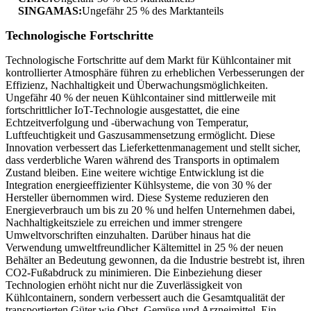
SINGAMAS:
Ungefähr 25 % des Marktanteils
Technologische Fortschritte
Technologische Fortschritte auf dem Markt für Kühlcontainer mit
kontrollierter Atmosphäre führen zu erheblichen Verbesserungen der
Effizienz, Nachhaltigkeit und Überwachungsmöglichkeiten.
Ungefähr 40 % der neuen Kühlcontainer sind mittlerweile mit
fortschrittlicher IoT-Technologie ausgestattet, die eine
Echtzeitverfolgung und -überwachung von Temperatur,
Luftfeuchtigkeit und Gaszusammensetzung ermöglicht. Diese
Innovation verbessert das Lieferkettenmanagement und stellt sicher,
dass verderbliche Waren während des Transports in optimalem
Zustand bleiben. Eine weitere wichtige Entwicklung ist die
Integration energieeffizienter Kühlsysteme, die von 30 % der
Hersteller übernommen wird. Diese Systeme reduzieren den
Energieverbrauch um bis zu 20 % und helfen Unternehmen dabei,
Nachhaltigkeitsziele zu erreichen und immer strengere
Umweltvorschriften einzuhalten. Darüber hinaus hat die
Verwendung umweltfreundlicher Kältemittel in 25 % der neuen
Behälter an Bedeutung gewonnen, da die Industrie bestrebt ist, ihren
CO2-Fußabdruck zu minimieren. Die Einbeziehung dieser
Technologien erhöht nicht nur die Zuverlässigkeit von
Kühlcontainern, sondern verbessert auch die Gesamtqualität der
transportierten Güter wie Obst, Gemüse und Arzneimittel. Ein