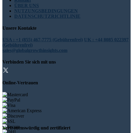
Kontakt
ÜBER UNS
NUTZUNGSBEDINGUNGEN
DATENSCHUTZRICHTLINIE
Unsere Kontakte
USA : +1 (855) 467-7775 (Gebührenfrei)
UK : +44 8085 022397
(Gebührenfrei)
sales@globalgrowthinsights.com
Verbinden Sie sich mit uns
Online-Vertrauen
Vertrauenswürdig und zertifiziert