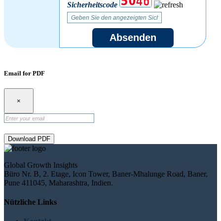
Sicherheitscode
Absenden
Email for PDF
×
Download PDF
Global Growth Insights
Büro Nr. B, 2. Etage, Icon Tower, Baner-Mhalunge Road, Baner,
Pune 411045, Maharashtra, Indien.
Nützliche Links