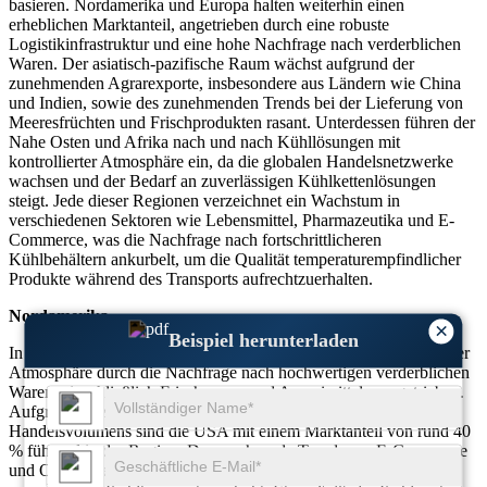
basieren. Nordamerika und Europa halten weiterhin einen
erheblichen Marktanteil, angetrieben durch eine robuste
Logistikinfrastruktur und eine hohe Nachfrage nach verderblichen
Waren. Der asiatisch-pazifische Raum wächst aufgrund der
zunehmenden Agrarexporte, insbesondere aus Ländern wie China
und Indien, sowie des zunehmenden Trends bei der Lieferung von
Meeresfrüchten und Frischprodukten rasant. Unterdessen führen der
Nahe Osten und Afrika nach und nach Kühllösungen mit
kontrollierter Atmosphäre ein, da die globalen Handelsnetzwerke
wachsen und der Bedarf an zuverlässigen Kühlkettenlösungen
steigt. Jede dieser Regionen verzeichnet ein Wachstum in
verschiedenen Sektoren wie Lebensmittel, Pharmazeutika und E-
Commerce, was die Nachfrage nach fortschrittlicheren
Kühlbehältern ankurbelt, um die Qualität temperaturempfindlicher
Produkte während des Transports aufrechtzuerhalten.
Nordamerika
×
Beispiel herunterladen
In Nordamerika wird der Markt für Kühlcontainer mit kontrollierter
Atmosphäre durch die Nachfrage nach hochwertigen verderblichen
Waren, einschließlich Frischwaren und Arzneimitteln, angetrieben.
Aufgrund ihrer robusten Infrastruktur und des hohen
Handelsvolumens sind die USA mit einem Marktanteil von rund 40
% führend in der Region. Der wachsende Trend zum E-Commerce
und Online-Lebensmitteleinkauf hat auch den Bedarf an