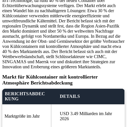
IoT-Technologie, da rund 40 % der neuen Container über
Echtzeitüberwachungssysteme verfügen. Der Markt erlebt auch
einen Wandel hin zu nachhaltigeren Lösungen: Etwa 30 % der
Kühlcontainer verwenden mittlerweile energieeffiziente und
umweltfreundliche Kältemittel. Der Bericht befasst sich mit der
regionalen Dynamik und stellt fest, dass die Region Asien-Pazifik
den Markt dominiert und über 50 % der weltweiten Nachfrage
ausmacht, gefolgt von Nordamerika und Europa. In Bezug auf die
Anwendung ist der Obst- und Gemüsesektor der größte Verbraucher
von Kühlcontainern mit kontrollierter Atmosphäre und macht etwa
40 % des Marktanteils aus. Der Bericht befasst sich auch mit der
Wettbewerbslandschaft, stellt Schlüsselakteure wie CIMC,
SINGAMAS und Maersk vor und diskutiert ihre Strategien zur
Innovation und Eroberung eines größeren Marktanteils.
Markt für Kühlcontainer mit kontrollierter
Atmosphäre Berichtsabdeckung
BERICHTSABDEC
DETAILS
KUNG
USD 3.49 Milliarden im Jahr
Marktgröße im Jahr
2026