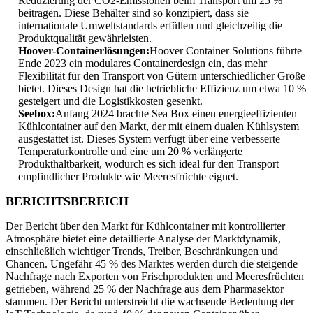
Reduzierung der CO2-Emissionen beim Transport um 25 %
beitragen. Diese Behälter sind so konzipiert, dass sie
internationale Umweltstandards erfüllen und gleichzeitig die
Produktqualität gewährleisten.
Hoover-Containerlösungen:
Hoover Container Solutions führte
Ende 2023 ein modulares Containerdesign ein, das mehr
Flexibilität für den Transport von Gütern unterschiedlicher Größe
bietet. Dieses Design hat die betriebliche Effizienz um etwa 10 %
gesteigert und die Logistikkosten gesenkt.
Seebox:
Anfang 2024 brachte Sea Box einen energieeffizienten
Kühlcontainer auf den Markt, der mit einem dualen Kühlsystem
ausgestattet ist. Dieses System verfügt über eine verbesserte
Temperaturkontrolle und eine um 20 % verlängerte
Produkthaltbarkeit, wodurch es sich ideal für den Transport
empfindlicher Produkte wie Meeresfrüchte eignet.
BERICHTSBEREICH
Der Bericht über den Markt für Kühlcontainer mit kontrollierter
Atmosphäre bietet eine detaillierte Analyse der Marktdynamik,
einschließlich wichtiger Trends, Treiber, Beschränkungen und
Chancen. Ungefähr 45 % des Marktes werden durch die steigende
Nachfrage nach Exporten von Frischprodukten und Meeresfrüchten
getrieben, während 25 % der Nachfrage aus dem Pharmasektor
stammen. Der Bericht unterstreicht die wachsende Bedeutung der