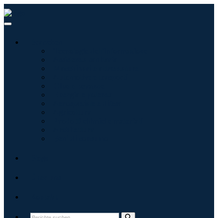
Branchen
Tecnologie dell'informazione
Assistenza sanitaria
Macchinari e attrezzature
Automotive e trasporti
Cibo e bevande
Energia e potenza
Aerospaziale e difesa
Agricoltura
Prodotti chimici e materiali
Architettura
Beni di consumo
Blogs
Über uns
Kontakt