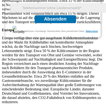
zuverlässigen Kühltransporten erhöht. Etwa 35 % der Kühlcontainer
in Nordamerika werden für den Transport von Obst und Gemüse
verwendet, und die Nachfrage nach Kühlcontainern im
Pharmasektor wird voraussichtlich um etwa 15 % steigen. Dieses
Wachstum ist auf die zunehmenden Vorschriften für die Lagerung
Absenden
und den Transport temperaturempfindlicher Güter zurückzuführen.
Europa
Wir gewährleisten vollständige Vertraulichkeit Ihrer persönlichen Daten.
Datenschutz
Europa verfügt über eine gut ausgebaute Kühlketteninfrastruktur
und der Markt für Kühlbehälter mit kontrollierter Atmosphäre
wächst, da die Nachfrage nach frischen, hochwertigen
Lebensmitteln steigt. Etwa 50 % der Kühlcontainer in der Region
werden für den Transport von Obst und Gemüse verwendet, wobei
der Schwerpunkt auf Nachhaltigkeit und Energieeffizienz liegt. Die
Region verzeichnet auch einen deutlichen Anstieg der Nachfrage
nach Behältern für den Transport pharmazeutischer Produkte,
insbesondere durch die Ausweitung des E-Commerce in der
Gesundheitsbranche. Etwa 20 % des Marktes entfallen auf die
Gastronomiebranche, wo zuverlässige Kühlcontainer für die
Aufrechterhaltung der Warenqualität über große Entfernungen von
entscheidender Bedeutung sind. Europäische Länder, darunter
Deutschland und Großbritannien, sind Vorreiter bei Innovationen,
die darauf abzielen, den CO2-Fußabdruck von Kühltransporten zu
reduzieren.