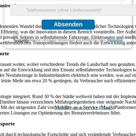
mstrends
Absenden
deutenden Wandel durch die Einführung fortschrittlicher Technologien
ffizienz, was die Innovation in diesem Bereich vorantreibt. Der Aufsti
 und privaten Sektors in selbstfahrende Fahrzeuge, Elektroautos und i
Wir gewährleisten vollständige Vertraulichkeit Ihrer persönlichen Daten.
Datenschutz
eltfreundlichen Transportlösungen fördert auch die Entwicklung automa
orte
 rasant weiter, wobei verschiedene Trends die Landschaft neu gestalte
auf die Entwicklung und den Einsatz selbstfahrender Technologien ko
er Neufahrzeuge in Industrieländern elektrisch sein werden, was auf e
e letzte Meile um etwa 20 % gestiegen, da Verbraucher nach effizient
logie integriert. Rund 30 % der Städte weltweit haben mit der Impleme
Darüber hinaus verzeichnen Mitfahrgelegenheiten eine steigende Nachfr
Mit der steigenden Zahl von
Mobility-as-a-Service (MaaS)
Plattforme
erten Lösungen zur Optimierung des Benutzererlebnisses führt.
sporte
d durch technologische Fortschritte und sich verändernde Verbraucher