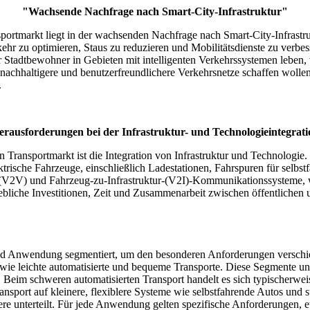
"Wachsende Nachfrage nach Smart-City-Infrastruktur"
tmarkt liegt in der wachsenden Nachfrage nach Smart-City-Infrastruktu
hr zu optimieren, Staus zu reduzieren und Mobilitätsdienste zu verbes
 Stadtbewohner in Gebieten mit intelligenten Verkehrssystemen leben, w
, nachhaltigere und benutzerfreundlichere Verkehrsnetze schaffen wolle
.
rausforderungen bei der Infrastruktur- und Technologieintegrat
Transportmarkt ist die Integration von Infrastruktur und Technologie.
trische Fahrzeuge, einschließlich Ladestationen, Fahrspuren für selbst
 (V2V) und Fahrzeug-zu-Infrastruktur-(V2I)-Kommunikationssysteme, wa
bliche Investitionen, Zeit und Zusammenarbeit zwischen öffentlichen u
 und Anwendung segmentiert, um den besonderen Anforderungen verschi
wie leichte automatisierte und bequeme Transporte. Diese Segmente u
. Beim schweren automatisierten Transport handelt es sich typischerw
ansport auf kleinere, flexiblere Systeme wie selbstfahrende Autos und st
re unterteilt. Für jede Anwendung gelten spezifische Anforderungen, 