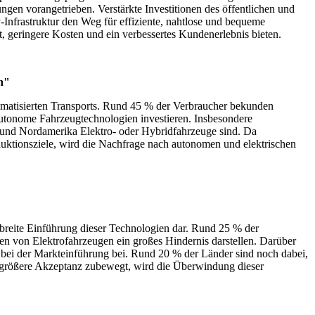
n vorangetrieben. Verstärkte Investitionen des öffentlichen und
-Infrastruktur den Weg für effiziente, nahtlose und bequeme
t, geringere Kosten und ein verbessertes Kundenerlebnis bieten.
n"
omatisierten Transports. Rund 45 % der Verbraucher bekunden
 autonome Fahrzeugtechnologien investieren. Insbesondere
und Nordamerika Elektro- oder Hybridfahrzeuge sind. Da
ktionsziele, wird die Nachfrage nach autonomen und elektrischen
breite Einführung dieser Technologien dar. Rund 25 % der
n von Elektrofahrzeugen ein großes Hindernis darstellen. Darüber
bei der Markteinführung bei. Rund 20 % der Länder sind noch dabei,
ne größere Akzeptanz zubewegt, wird die Überwindung dieser