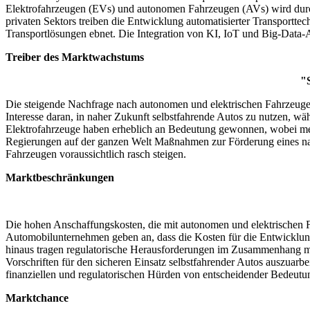
Elektrofahrzeugen (EVs) und autonomen Fahrzeugen (AVs) wird durch
privaten Sektors treiben die Entwicklung automatisierter Transportte
Transportlösungen ebnet. Die Integration von KI, IoT und Big-Data-An
Treiber des Marktwachstums
"
Die steigende Nachfrage nach autonomen und elektrischen Fahrzeugen
Interesse daran, in naher Zukunft selbstfahrende Autos zu nutzen, w
Elektrofahrzeuge haben erheblich an Bedeutung gewonnen, wobei me
Regierungen auf der ganzen Welt Maßnahmen zur Förderung eines nac
Fahrzeugen voraussichtlich rasch steigen.
Marktbeschränkungen
Die hohen Anschaffungskosten, die mit autonomen und elektrischen F
Automobilunternehmen geben an, dass die Kosten für die Entwicklung
hinaus tragen regulatorische Herausforderungen im Zusammenhang mi
Vorschriften für den sicheren Einsatz selbstfahrender Autos auszuar
finanziellen und regulatorischen Hürden von entscheidender Bedeutu
Marktchance