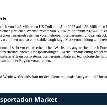
orte
htlich von 1,45 Milliarden US-Dollar im Jahr 2025 auf 1,53 Milliarde
s einer jährlichen Wachstumsrate von 5,9 % im Zeitraum 2026–2035 en
tischen Transportsystemen vorangetrieben. Regierungen und private Akte
 zu erhöhen und so eine stabile langfristige Marktentwicklung zu unters
mittel steht vor einem erheblichen Wachstum, angetrieben durch Fortsc
benutzerfreundlicheren Transportlösungen. Da die Urbanisierung weiter
matisierte Transportsysteme. Regierungsinitiativen, technologische In
hstum in der Region vorantreiben.
nd Wettbewerbslandschaft
für detaillierte regionale Analysen und Umsa