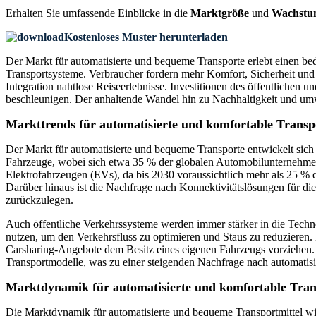
Erhalten Sie umfassende Einblicke in die
Marktgröße
und
Wachstu
Kostenloses Muster herunterladen
Der Markt für automatisierte und bequeme Transporte erlebt einen be
Transportsysteme. Verbraucher fordern mehr Komfort, Sicherheit und E
Integration nahtlose Reiseerlebnisse. Investitionen des öffentlichen
beschleunigen. Der anhaltende Wandel hin zu Nachhaltigkeit und umw
Markttrends für automatisierte und komfortable Transp
Der Markt für automatisierte und bequeme Transporte entwickelt sich
Fahrzeuge, wobei sich etwa 35 % der globalen Automobilunternehmen 
Elektrofahrzeugen (EVs), da bis 2030 voraussichtlich mehr als 25 % d
Darüber hinaus ist die Nachfrage nach Konnektivitätslösungen für di
zurückzulegen.
Auch öffentliche Verkehrssysteme werden immer stärker in die Techno
nutzen, um den Verkehrsfluss zu optimieren und Staus zu reduzieren. 
Carsharing-Angebote dem Besitz eines eigenen Fahrzeugs vorziehen. 
Transportmodelle, was zu einer steigenden Nachfrage nach automatisi
Marktdynamik für automatisierte und komfortable Tran
Die Marktdynamik für automatisierte und bequeme Transportmittel wir