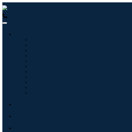
USA : +1 (855) 467-7775 (Gebührenfrei)
UK : +44 8085 022397
Branchen
Tecnologie dell'informazione
Assistenza sanitaria
Macchinari e attrezzature
Automotive e trasporti
Cibo e bevande
Energia e potenza
Aerospaziale e difesa
Agricoltura
Prodotti chimici e materiali
Architettura
Beni di consumo
Blogs
Über uns
Kontakt