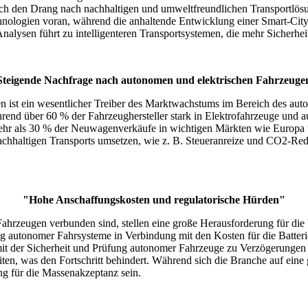
 den Drang nach nachhaltigen und umweltfreundlichen Transportlösunge
chnologien voran, während die anhaltende Entwicklung einer Smart-City
alysen führt zu intelligenteren Transportsystemen, die mehr Sicherhei
Steigende Nachfrage nach autonomen und elektrischen Fahrzeuge
 ist ein wesentlicher Treiber des Marktwachstums im Bereich des aut
ährend über 60 % der Fahrzeughersteller stark in Elektrofahrzeuge und
hr als 30 % der Neuwagenverkäufe in wichtigen Märkten wie Europa 
hhaltigen Transports umsetzen, wie z. B. Steueranreize und CO2-Redu
"Hohe Anschaffungskosten und regulatorische Hürden"
ahrzeugen verbunden sind, stellen eine große Herausforderung für die 
 autonomer Fahrsysteme in Verbindung mit den Kosten für die Batterie
t der Sicherheit und Prüfung autonomer Fahrzeuge zu Verzögerungen 
beiten, was den Fortschritt behindert. Während sich die Branche auf ei
ng für die Massenakzeptanz sein.