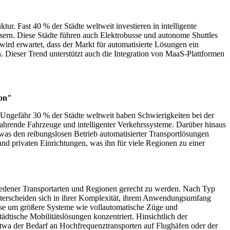
r. Fast 40 % der Städte weltweit investieren in intelligente
sern. Diese Städte führen auch Elektrobusse und autonome Shuttles
ird erwartet, dass der Markt für automatisierte Lösungen ein
n. Dieser Trend unterstützt auch die Integration von MaaS-Plattformen
ion"
 Ungefähr 30 % der Städte weltweit haben Schwierigkeiten bei der
fahrende Fahrzeuge und intelligenter Verkehrssysteme. Darüber hinaus
s den reibungslosen Betrieb automatisierter Transportlösungen
nd privaten Einrichtungen, was ihn für viele Regionen zu einer
edener Transportarten und Regionen gerecht zu werden. Nach Typ
nterscheiden sich in ihrer Komplexität, ihrem Anwendungsumfang
eise um größere Systeme wie vollautomatische Züge und
ädtische Mobilitätslösungen konzentriert. Hinsichtlich der
etwa der Bedarf an Hochfrequenztransporten auf Flughäfen oder der