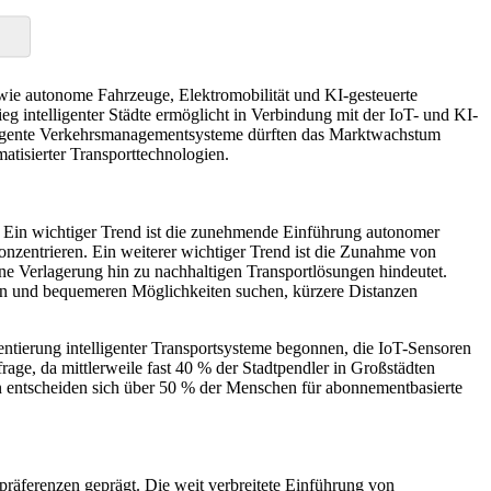
 wie autonome Fahrzeuge, Elektromobilität und KI-gesteuerte
eg intelligenter Städte ermöglicht in Verbindung mit der IoT- und KI-
ntelligente Verkehrsmanagementsysteme dürften das Marktwachstum
tisierter Transporttechnologien.
n. Ein wichtiger Trend ist die zunehmende Einführung autonomer
nzentrieren. Ein weiterer wichtiger Trend ist die Zunahme von
ine Verlagerung hin zu nachhaltigen Transportlösungen hindeutet.
eren und bequemeren Möglichkeiten suchen, kürzere Distanzen
ntierung intelligenter Transportsysteme begonnen, die IoT-Sensoren
age, da mittlerweile fast 40 % der Stadtpendler in Großstädten
n entscheiden sich über 50 % der Menschen für abonnementbasierte
präferenzen geprägt. Die weit verbreitete Einführung von