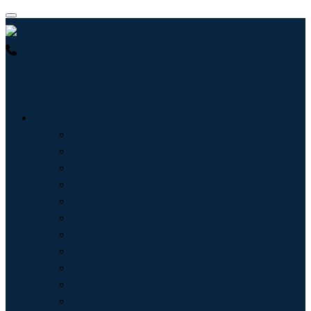
USA : +1 (855) 467-7775 (免费电话)
UK : +44 8085 022397 (免
费电话)
行业
信息技术
卫生保健
机械设备
汽车与运输
食品和饮料
能源与电力
航空航天与国防
农业
化学品与材料
建筑学
消费品