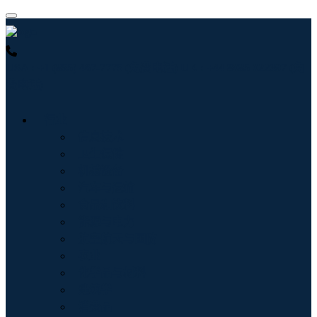
USA : +1 (855) 467-7775 (免费电话)
UK : +44 8085 022397 (免
费电话)
行业
信息技术
卫生保健
机械设备
汽车与运输
食品和饮料
能源与电力
航空航天与国防
农业
化学品与材料
建筑学
消费品