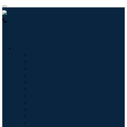
USA : +1 (855) 467-7775 (免费电话)
UK : +44 8085 022397 (免
费电话)
行业
信息技术
卫生保健
机械设备
汽车与运输
食品和饮料
能源与电力
航空航天与国防
农业
化学品与材料
建筑学
消费品