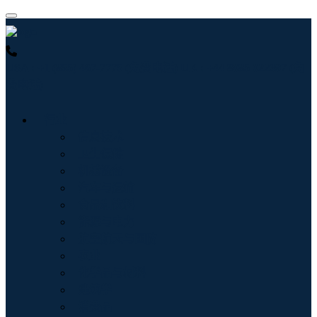
USA : +1 (855) 467-7775 (免费电话)
UK : +44 8085 022397 (免
费电话)
行业
信息技术
卫生保健
机械设备
汽车与运输
食品和饮料
能源与电力
航空航天与国防
农业
化学品与材料
建筑学
消费品