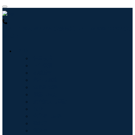
USA : +1 (855) 467-7775 (免费电话)
UK : +44 8085 022397 (免
费电话)
行业
信息技术
卫生保健
机械设备
汽车与运输
食品和饮料
能源与电力
航空航天与国防
农业
化学品与材料
建筑学
消费品