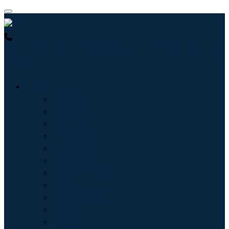
USA : +1 (855) 467-7775 (免费电话)
UK : +44 8085 022397 (免
费电话)
行业
信息技术
卫生保健
机械设备
汽车与运输
食品和饮料
能源与电力
航空航天与国防
农业
化学品与材料
建筑学
消费品