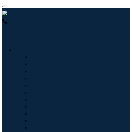
USA : +1 (855) 467-7775 (免费电话)
UK : +44 8085 022397 (免
费电话)
行业
信息技术
卫生保健
机械设备
汽车与运输
食品和饮料
能源与电力
航空航天与国防
农业
化学品与材料
建筑学
消费品