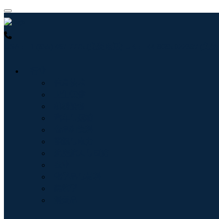
USA : +1 (855) 467-7775 (免费电话)
UK : +44 8085 022397 (
行业
信息技术
卫生保健
机械设备
汽车与运输
食品和饮料
能源与电力
航空航天与国防
农业
化学品与材料
建筑学
消费品