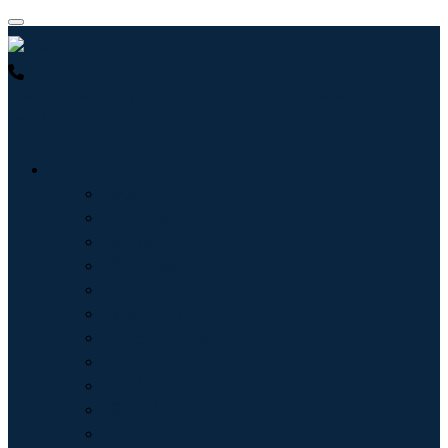
USA : +1 (855) 467-7775 (免费电话)
UK : +44 8085 022397 (免
费电话)
行业
信息技术
卫生保健
机械设备
汽车与运输
食品和饮料
能源与电力
航空航天与国防
农业
化学品与材料
建筑学
消费品