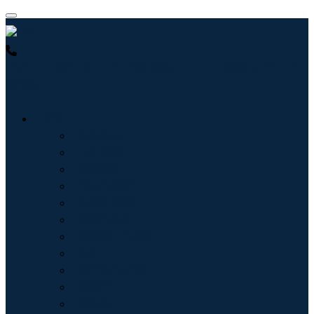
USA : +1 (855) 467-7775 (免费电话)
UK : +44 8085 022397 (免
费电话)
行业
信息技术
卫生保健
机械设备
汽车与运输
食品和饮料
能源与电力
航空航天与国防
农业
化学品与材料
建筑学
消费品