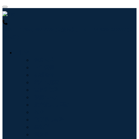
USA : +1 (855) 467-7775 (免费电话)
UK : +44 8085 022397 (免
费电话)
行业
信息技术
卫生保健
机械设备
汽车与运输
食品和饮料
能源与电力
航空航天与国防
农业
化学品与材料
建筑学
消费品