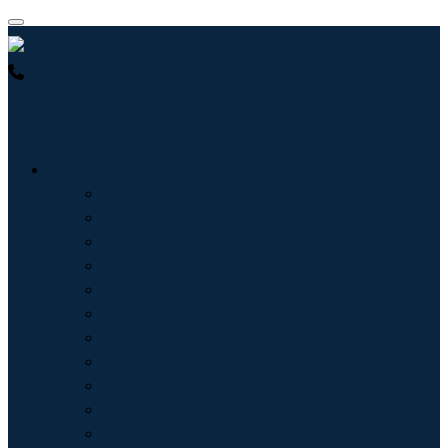
USA : +1 (855) 467-7775 (免费电话)
UK : +44 8085 022397 (免
费电话)
行业
信息技术
卫生保健
机械设备
汽车与运输
食品和饮料
能源与电力
航空航天与国防
农业
化学品与材料
建筑学
消费品