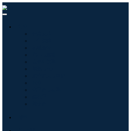
行业
信息技术
卫生保健
机械设备
汽车与运输
食品和饮料
能源与电力
航空航天与国防
农业
化学品与材料
建筑学
消费品
博客
关于我们