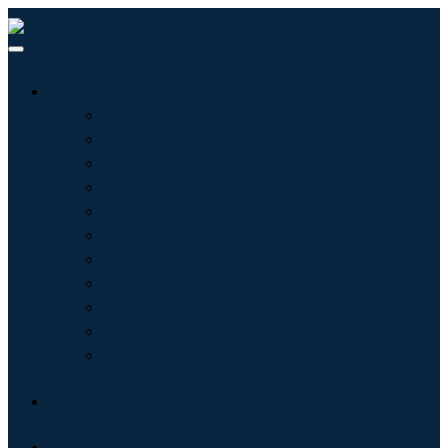
行业
信息技术
卫生保健
机械设备
汽车与运输
食品和饮料
能源与电力
航空航天与国防
农业
化学品与材料
建筑学
消费品
博客
关于我们