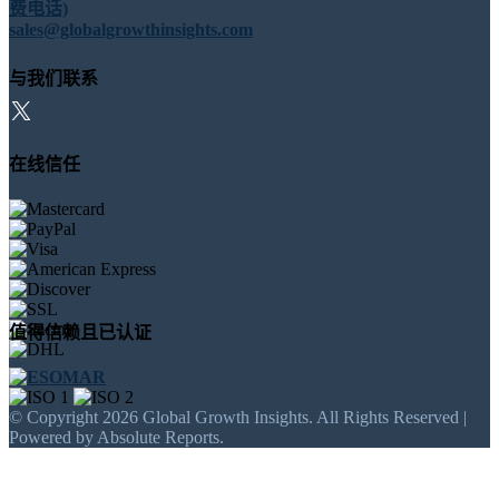
费电话)
sales@globalgrowthinsights.com
与我们联系
在线信任
值得信赖且已认证
© Copyright 2026 Global Growth Insights. All Rights Reserved |
Powered by Absolute Reports.