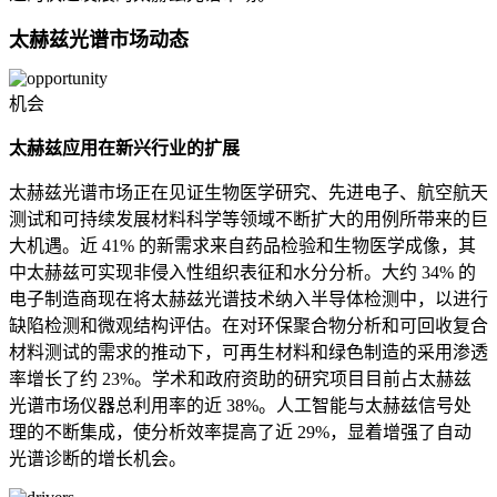
太赫兹光谱市场动态
机会
太赫兹应用在新兴行业的扩展
太赫兹光谱市场正在见证生物医学研究、先进电子、航空航天
测试和可持续发展材料科学等领域不断扩大的用例所带来的巨
大机遇。近 41% 的新需求来自药品检验和生物医学成像，其
中太赫兹可实现非侵入性组织表征和水分分析。大约 34% 的
电子制造商现在将太赫兹光谱技术纳入半导体检测中，以进行
缺陷检测和微观结构评估。在对环保聚合物分析和可回收复合
材料测试的需求的推动下，可再生材料和绿色制造的采用渗透
率增长了约 23%。学术和政府资助的研究项目目前占太赫兹
光谱市场仪器总利用率的近 38%。人工智能与太赫兹信号处
理的不断集成，使分析效率提高了近 29%，显着增强了自动
光谱诊断的增长机会。