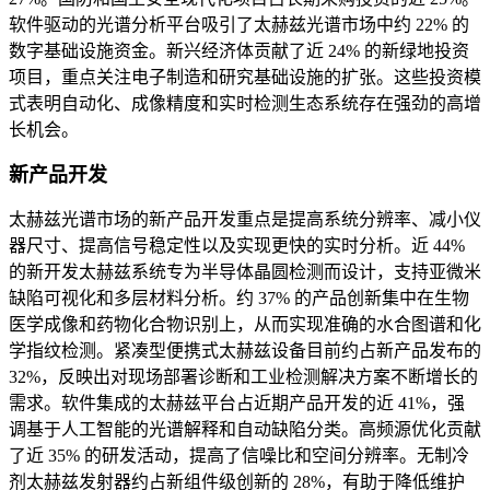
软件驱动的光谱分析平台吸引了太赫兹光谱市场中约 22% 的
数字基础设施资金。新兴经济体贡献了近 24% 的新绿地投资
项目，重点关注电子制造和研究基础设施的扩张。这些投资模
式表明自动化、成像精度和实时检测生态系统存在强劲的高增
长机会。
新产品开发
太赫兹光谱市场的新产品开发重点是提高系统分辨率、减小仪
器尺寸、提高信号稳定性以及实现更快的实时分析。近 44%
的新开发太赫兹系统专为半导体晶圆检测而设计，支持亚微米
缺陷可视化和多层材料分析。约 37% 的产品创新集中在生物
医学成像和药物化合物识别上，从而实现准确的水合图谱和化
学指纹检测。紧凑型便携式太赫兹设备目前约占新​​产品发布的
32%，反映出对现场部署诊断和工业检测解决方案不断增长的
需求。软件集成的太赫兹平台占近期产品开发的近 41%，强
调基于人工智能的光谱解释和自动缺陷分类。高频源优化贡献
了近 35% 的研发活动，提高了信噪比和空间分辨率。无制冷
剂太赫兹发射器约占新组件级创新的 28%，有助于降低维护