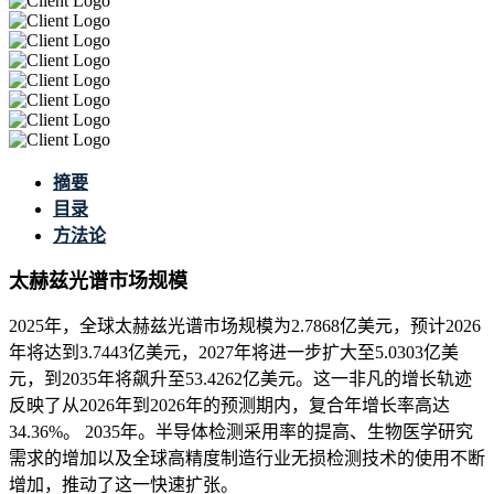
摘要
目录
方法论
太赫兹光谱市场规模
2025年，全球太赫兹光谱市场规模为2.7868亿美元，预计2026
年将达到3.7443亿美元，2027年将进一步扩大至5.0303亿美
元，到2035年将飙升至53.4262亿美元。这一非凡的增长轨迹
反映了从2026年到2026年的预测期内，复合年增长率高达
34.36%。 2035年。半导体检测采用率的提高、生物医学研究
需求的增加以及全球高精度制造行业无损检测技术的使用不断
增加，推动了这一快速扩张。