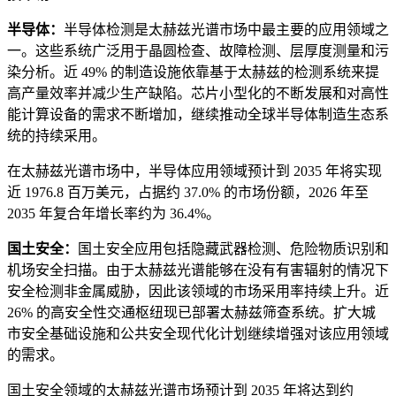
半导体：
半导体检测是太赫兹光谱市场中最主要的应用领域之
一。这些系统广泛用于晶圆检查、故障检测、层厚度测量和污
染分析。近 49% 的制造设施依靠基于太赫兹的检测系统来提
高产量效率并减少生产缺陷。芯片小型化的不断发展和对高性
能计算设备的需求不断增加，继续推动全球半导体制造生态系
统的持续采用。
在太赫兹光谱市场中，半导体应用领域预计到 2035 年将实现
近 1976.8 百万美元，占据约 37.0% 的市场份额，2026 年至
2035 年复合年增长率约为 36.4%。
国土安全：
国土安全应用包括隐藏武器检测、危险物质识别和
机场安全扫描。由于太赫兹光谱能够在没有有害辐射的情况下
安全检测非金属威胁，因此该领域的市场采用率持续上升。近
26% 的高安全性交通枢纽现已部署太赫兹筛查系统。扩大城
市安全基础设施和公共安全现代化计划继续增强对该应用领域
的需求。
国土安全领域的太赫兹光谱市场预计到 2035 年将达到约