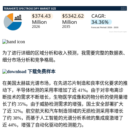
为了进行详细的区域分析和收入预测，我需要
完整的数据表、
细分市场分析和竞争格局
。
下载免费样本
在美国太赫兹光谱市场，在先进芯片制造和良率优化要求的推
动下，半导体检测的采用率增加了近 41%。由于对非电离诊
断技术的需求不断增长，生物医学成像和药物分析的使用量增
长了约 35%。由于威胁检测需求的增强，国土安全部署扩大
了近 32%。航空航天和汽车制造领域的无损检测采用率增长
了约 38%，而基于人工智能的光谱分析系统的集成度激增了
近 44%，增强了自动化驱动的检测能力。