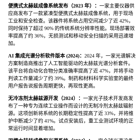
便携式太赫兹成像系统发布（2023 年）：
一家主要仪器供
应商发布了一款紧凑型便携式太赫兹成像系统，用于现场
工业和安全检查。该器件将系统占用空间减少了近 42%，
同时保持了超过 90% 的传统系统分辨率性能。现场部署效
率提高了约 36%，无损测试和移动安全扫描的采用迅速增
加。
AI 集成光谱分析软件版本 (2024)：
2024 年，一家光谱解决
方案制造商推出了人工智能驱动的太赫兹光谱分析套件。
该平台将自动化合物分类准确率提高了近 47%，并将手动
判读工作量减少了约 39%。制药和材料科学实验室的最终
用户报告说报告周期更快，再现性更高。
无冷冻剂太赫兹源开发（2024）：
一家光子技术开发商发
布了一种专为连续工业操作而设计的无制冷剂太赫兹辐射
源。这项创新将系统的长期稳定性提高了近 33%，并将维
护中断减少了约 41%。试点安装后，重工业测试环境的正
常运行时间显着增加。