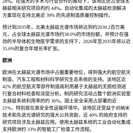
28%。在强大的学术与行业合作的推动下，该地区还占全球太
赫兹相关研究项目的约 44%。自动化集成的太赫兹检测解决
方案现在支持北美近 39% 的先进制造质量控制操作。
预计到2035年，北美太赫兹光谱市场将达到约2030.2百万美
元，占全球太赫兹光谱市场约38.0%的市场份额，并预计在强
劲的半导体和生物医学需求的支持下，2026年至2035年将以近
35.6%的复合年增长率扩张。
欧洲
欧洲在太赫兹光谱市场中占据重要地位，得到强大的航空航天
制造、汽车工程和材料科学研究生态系统的支持。该地区近
42% 的航空航天零部件制造商利用基于太赫兹的无损检测进
行复合材料检查和涂层分析。制药研究活动占整个欧洲实验室
太赫兹系统利用率的约 36%。国土安全采用占部署的近
21%，特别是在高安全性运输环境中。该地区还受益于对纳米
技术和先进光谱研究的强大公共资助，近 40% 的政府支持的
研究项目涉及太赫兹应用。使用太赫兹系统的工业自动化集成
支持欧洲约 33% 的智能工厂检查工作流程。