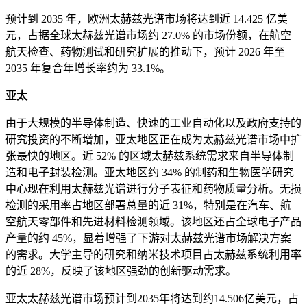
预计到 2035 年，欧洲太赫兹光谱市场将达到近 14.425 亿美
元，占据全球太赫兹光谱市场约 27.0% 的市场份额，在航空
航天检查、药物测试和研究扩展的推动下，预计 2026 年至
2035 年复合年增长率约为 33.1%。
亚太
由于大规模的半导体制造、快速的工业自动化以及政府支持的
研究投资的不断增加，亚太地区正在成为太赫兹光谱市场中扩
张最快的地区。近 52% 的区域太赫兹系统需求来自半导体制
造和电子封装检测。亚太地区约 34% 的制药和生物医学研究
中心现在利用太赫兹光谱进行分子表征和药物质量分析。无损
检测的采用率占地区部署总量的近 31%，特别是在汽车、航
空航天零部件和先进材料检测领域。该地区还占全球电子产品
产量的约 45%，显着增强了下游对太赫兹光谱市场解决方案
的需求。大学主导的研究和纳米技术项目占太赫兹系统利用率
的近 28%，反映了该地区强劲的创新驱动需求。
亚太太赫兹光谱市场预计到2035年将达到约14.506亿美元，占