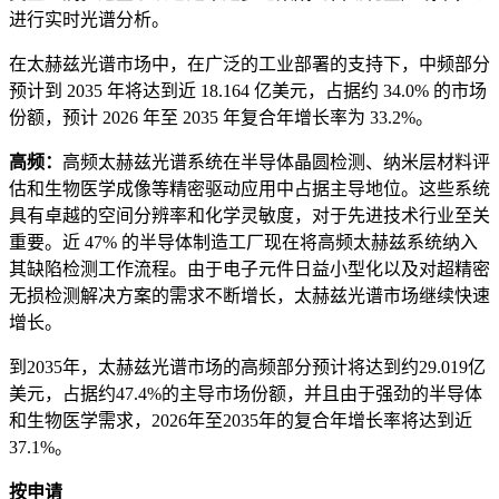
进行实时光谱分析。
在太赫兹光谱市场中，在广泛的工业部署的支持下，中频部分
预计到 2035 年将达到近 18.164 亿美元，占据约 34.0% 的市场
份额，预计 2026 年至 2035 年复合年增长率为 33.2%。
高频：
高频太赫兹光谱系统在半导体晶圆检测、纳米层材料评
估和生物医学成像等精密驱动应用中占据主导地位。这些系统
具有卓越的空间分辨率和化学灵敏度，对于先进技术行业至关
重要。近 47% 的半导体制造工厂现在将高频太赫兹系统纳入
其缺陷检测工作流程。由于电子元件日益小型化以及对超精密
无损检测解决方案的需求不断增长，太赫兹光谱市场继续快速
增长。
到2035年，太赫兹光谱市场的高频部分预计将达到约29.019亿
美元，占据约47.4%的主导市场份额，并且由于强劲的半导体
和生物医学需求，2026年至2035年的复合年增长率将达到近
37.1%。
按申请