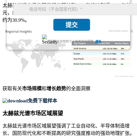
太赫兹光谱市场的研发部分预计到2035年将达到近8.919亿美
元，约占市场份额的16.7%，2026年至2035年的复合年增长率
约为30.9%。
提交
我们保证对您的个人信息完全保密.
隐私
USD 105.90 Million
38%
USD 75.24 Million
27%
USD 72.46 Million
26%
USD 25.08 Million
9%
获取有关
市场规模
和
增长趋势
的全面洞察
免费下载样本
太赫兹光谱市场区域展望
太赫兹光谱市场区域展望强调了工业自动化、半导体制造增
长、国防现代化和不断提高的研究强度推动的强劲地理扩张。