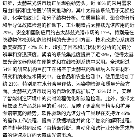
进步，太赫兹光谱市场正呈现强劲势头。近 48% 的采用需求
是由制药和生物医学研究推动的，其中太赫兹系统用于无损检
测、化学指纹识别和分子结构分析。在质量检测、聚合物分析
和半导体故障检测的推动下，工业制造占太赫兹光谱应用的近
29%。安全和国防应用约占太赫兹光谱市场的 17%，特别是在
隐藏物体检测和危险材料的光谱识别方面。技术改进使系统灵
敏度提高了 42% 以上，增强了固态和层状材料分析的光谱分
辨率和穿透深度。紧凑的系统集成度提高了近36%，使得太赫
兹光谱仪器能够在便携式和在线检测系统中采用。全球超过
54% 的研究机构目前正在将基于太赫兹的系统纳入先进材料
研究和纳米技术研究中。在食品和农业检测中，使用量增加了
约 21%，特别是在水分含量评估、污染物检测和质量分级方
面。太赫兹光谱市场内的自动化集成扩展了 33% 以上，实现
了智能制造环境中的实时流程优化和缺陷检测。此外，宽带太
赫兹源占产品总用量的近 44%，反映了更高频率精度和扩展
频谱带宽的趋势。软件驱动的光谱分析工具现在支持近 46%
的操作工作流程，提高了数据精度并简化了复杂的解释过程。
这些趋势共同反映了由精确诊断、自动化和跨行业分析需求塑
造的快速发展的太赫兹光谱市场。