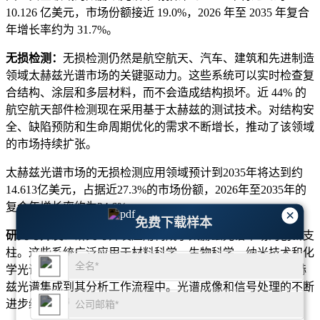
10.126 亿美元，市场份额接近 19.0%，2026 年至 2035 年复合
年增长率约为 31.7%。
无损检测：
无损检测仍然是航空航天、汽车、建筑和先进制造
领域太赫兹光谱市场的关键驱动力。这些系统可以实时检查复
合结构、涂层和多层材料，而不会造成结构损坏。近 44% 的
航空航天部件检测现在采用基于太赫兹的测试技术。对结构安
全、缺陷预防和生命周期优化的需求不断增长，推动了该领域
的市场持续扩张。
太赫兹光谱市场的无损检测应用领域预计到2035年将达到约
14.613亿美元，占据近27.3%的市场份额，2026年至2035年的
复合年增长率约为34.6%。
×
免费下载样本
研究与开发：
研究与开发应用构成了太赫兹光谱市场的创新支
柱。这些系统广泛应用于材料科学、生物科学、纳米技术和化
学光谱研究。近 38% 的大学实验室和先进研究机构已将太赫
兹光谱集成到其分析工作流程中。光谱成像和信号处理的不断
进步继续扩大该领域的长期相关性。