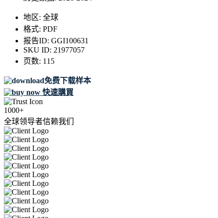
地区:
全球
格式:
PDF
报告ID:
GGI100631
SKU ID:
21977057
页数:
115
免费下载样本
快速購買
1000+
全球领导者信赖我们