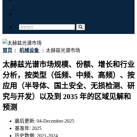
联系我们
首页
|
机械设备
|
太赫兹光谱市场
太赫兹光谱市场规模、份额、增长和行业
分析，按类型（低频、中频、高频）、按
应用（半导体、国土安全、无损检测、研
究与开发）以及到 2035 年的区域见解和
预测
最后更新:
04-December-2025
基准年:
2025
历史数据:
2021-2024