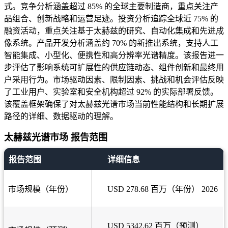
式。竞争分析涵盖超过 85% 的全球主要制造商，重点关注产
品组合、创新战略和运营足迹。投资分析追踪全球近 75% 的
融资活动，重点关注基于太赫兹的研究、自动化集成和先进成
像系统。产品开发分析涵盖约 70% 的新推出系统，支持人工
智能集成、小型化、便携性和高分辨率光谱精度。该报告进一
步评估了影响系统可扩展性的供应链动态、组件创新和最终用
户采用行为。市场驱动因素、限制因素、挑战和机会评估反映
了工业用户、实验室和安全机构超过 92% 的实际部署反馈。
该覆盖框架确保了对太赫兹光谱市场当前性能结构和长期扩展
路径的详细、数据驱动的理解。
太赫兹光谱市场 报告范围
报告范围
详细信息
市场规模（年份）
USD 278.68 百万（年份） 2026
USD 5342.62 百万（预测）