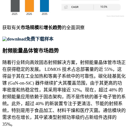
获取有关
市场规模
和
增长趋势
的全面洞察
免费下载样本
射频能量晶体管市场趋势
随着行业转向高效固态射频解决方案，射频能量晶体管市场正
在获得稳定的发展。 LDMOS 技术占总部署量的近 55%，这
得益于其在工业加热和等离子系统中的可靠性。碳化硅基氮化
镓 (GaN-on-SiC) 器件继续扩大其覆盖范围，由于其更高的功
率密度和热稳定性，其采用率接近 32%。现在，超过 48% 的
射频能量应用依赖于固态架构，而不是传统的基于电子管的系
统。此外，超过 40% 的新装置专注于更清洁、节能的射频系
统，特别是用于食品加工、材料干燥和医疗灭菌。通信模块的
需求也在增长，其中紧凑型射频功率级约占新组件选择的
35%。