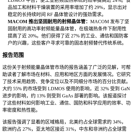
LDMOS 平台，使工业射频加热系统的效率提高近 24%。食
品加工和材料干燥装置的采用率增加了约 29%，显示出对
稳定的长持续时间 RF 晶体管设计的强劲需求。
MACOM 推出坚固耐用的射频晶体管：
MACOM 发布了坚
固耐用的高功率射频能量晶体管，在极端热条件下耐用性
提高了近 20%。他们获得了近 27% 的工业、通信和国防客
户的兴趣，这些客户寻求可靠的固态射频替代传统系统。
报告范围
这份关于射频能量晶体管市场的报告涵盖了广泛的见解，可帮
助读者了解市场在材料、应用和地区方面的发展情况。它研究
了技术采用趋势、竞争定位以及不同细分市场的百分比贡献。
大约 55% 的市场受到 LDMOS 使用的影响，近 32% 受到 GaN
进步的影响，约 13% 则受到 GaAs 部署的影响。该报道探讨
了这些材料如何影响工业、通信、国防和科学应用的效率、功
率密度和热性能。
该报告强调了显着的区域格局，北美约占全球需求的 34%，
欧洲约占 27%，亚太地区接近 31%，中东和非洲约占全球需