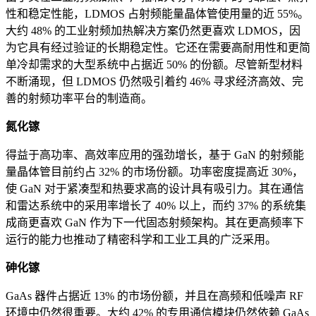
性和稳定性能，LDMOS 占射频能量晶体管使用量的近 55%。
大约 48% 的工业射频加热解决方案仍然更喜欢 LDMOS，因
为它具有经过验证的长期稳定性。它还在需要高耐用性和更简
单冷却需求的大型系统中占据近 50% 的份额。尽管新型材料
不断涌现，但 LDMOS 仍然吸引着约 46% 寻求经济高效、完
善的射频功率平台的制造商。
氮化镓
得益于高功率、高效率应用的强劲增长，基于 GaN 的射频能
量晶体管目前约占 32% 的市场份额。功率密度提高近 30%，
使 GaN 对于紧凑型和热要求高的设计具有吸引力。其在通信
和雷达系统中的采用率增长了 40% 以上，而约 37% 的系统集
成商更喜欢 GaN 作为下一代固态射频架构。其在更高频率下
运行的能力也推动了精密科学和工业工具的广泛采用。
砷化镓
GaAs 器件占据近 13% 的市场份额，并且在高频和低噪声 RF
环境中仍然很重要。大约 42% 的专用通信模块仍然依赖 GaAs