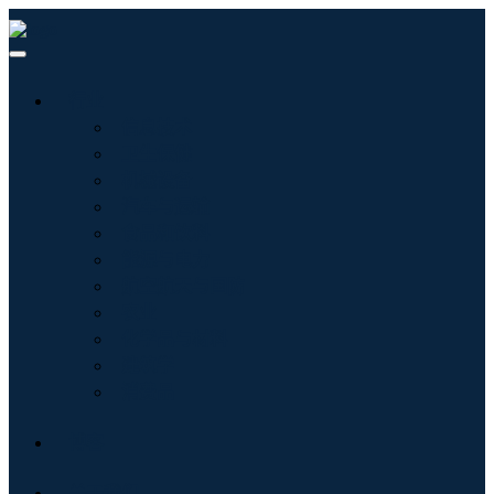
行业
信息技术
卫生保健
机械设备
汽车与运输
食品和饮料
能源与电力
航空航天与国防
农业
化学品与材料
建筑学
消费品
博客
关于我们