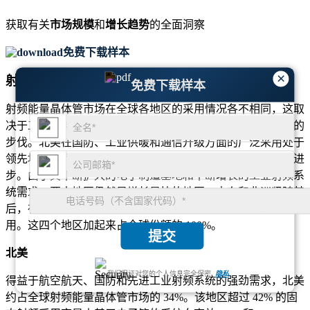
获取有关
市场规模
和
增长趋势
的全面洞察
免费下载样本
×
射频能量晶体管市场区域展望
免费下载样本
射频能量晶体管市场在全球各地区的采用情况各不相同，这取
决于工业成熟度、半导体生产能力以及向固态射频系统过渡的
步伐。北美在国防、工业供暖和通信升级方面的广泛采用处于
领先地位，而欧洲则通过节能射频平台和科学研究继续取得进
步。由于其不断扩大的电子制造基地和不断增长的工业射频系
统需求，亚太地区仍然是增长最快的地区。中东和非洲紧随其
后，在工业现代化和新兴通信基础设施需求的推动下，稳步采
用。这四个地区加起来占全球份额的 100%。
提交
北美
我们保证对您的个人信息完全保密.
隐私
得益于航空航天、国防和先进工业射频系统的强劲需求，北美
约占全球射频能量晶体管市场的 34%。该地区超过 42% 的固