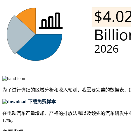
为了进行详细的区域分析和收入预测，我需要
完整的数据表、
下载免费样本
在电动汽车产量增加、严格的排放法规以及领先的汽车研发中
17%。