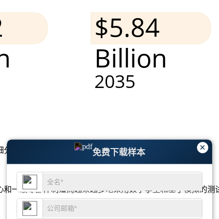
×
细分市场分析和竞争格局
。
免费下载样本
心和一级零部件制造商越来越多地采用数字孪生和基于模拟的测