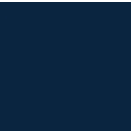
 (免费电话)