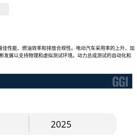
最佳性能、燃油效率和排放合规性。电动汽车采用率的上升，加
不断发展以支持物理和虚拟测试环境。动力总成测试的自动化和