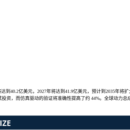
达到40.2亿美元，2027年将达到41.9亿美元，预计到2035年将
的测试投资，而仿真驱动的验证将准确性提高了约 44%。全球动力