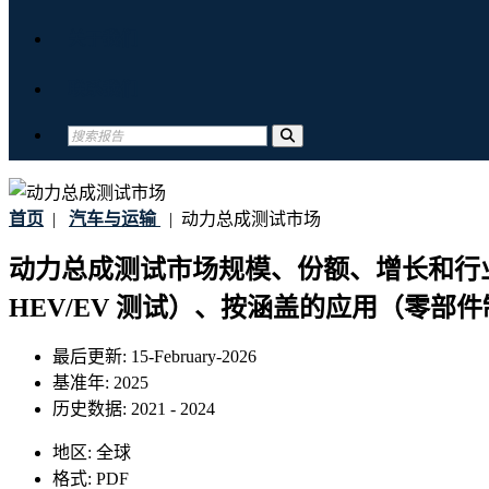
关于我们
联系我们
首页
|
汽车与运输
|
动力总成测试市场
动力总成测试市场规模、份额、增长和行
HEV/EV 测试）、按涵盖的应用（零部件
最后更新:
15-February-2026
基准年:
2025
历史数据:
2021 - 2024
地区:
全球
格式:
PDF