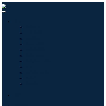
行业
信息技术
卫生保健
机械设备
汽车与运输
食品和饮料
能源与电力
航空航天与国防
农业
化学品与材料
建筑学
消费品
博客
关于我们