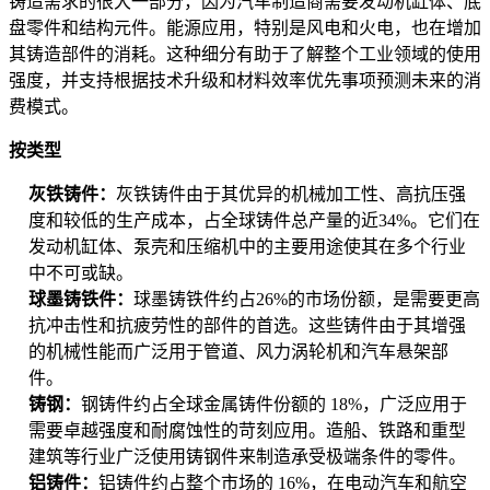
铸造需求的很大一部分，因为汽车制造商需要发动机缸体、底
盘零件和结构元件。能源应用，特别是风电和火电，也在增加
其铸造部件的消耗。这种细分有助于了解整个工业领域的使用
强度，并支持根据技术升级和材料效率优先事项预测未来的消
费模式。
按类型
灰铁铸件：
灰铁铸件由于其优异的机械加工性、高抗压强
度和较低的生产成本，占全球铸件总产量的近34%。它们在
发动机缸体、泵壳和压缩机中的主要用途使其在多个行业
中不可或缺。
球墨铸铁件：
球墨铸铁件约占26%的市场份额，是需要更高
抗冲击性和抗疲劳性的部件的首选。这些铸件由于其增强
的机械性能而广泛用于管道、风力涡轮机和汽车悬架部
件。
铸钢：
钢铸件约占全球金属铸件份额的 18%，广泛应用于
需要卓越强度和耐腐蚀性的苛刻应用。造船、铁路和重型
建筑等行业广泛使用铸钢件来制造承受极端条件的零件。
铝铸件：
铝铸件约占整个市场的 16%，在电动汽车和航空