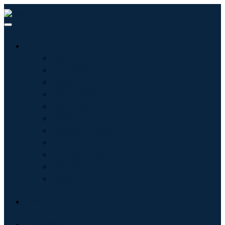
行业
信息技术
卫生保健
机械设备
汽车与运输
食品和饮料
能源与电力
航空航天与国防
农业
化学品与材料
建筑学
消费品
博客
关于我们