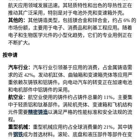
航天应用领域发展迅速。其轻质特性和出色的导热性正在
推动其广泛采用，特别是对于电池外壳和变速箱外壳。
其他的：
其他铸造类型，包括镁合金和锌合金，约占 6% 的
市场份额，主要用于电子、消费品和利基工程应用。随着
电子和生物医学元件的小型化趋势，它们的专业用例正在
不断扩大。
按申请
汽车行业：
汽车行业引领基于应用的消费，占金属铸造需
求的近 42%。发动机缸体、曲轴箱和变速箱壳体等应用严
重依赖灰铸铁和铝铸件。向电动汽车的转变正在加速电池
和电机部件中铝铸件的采用。
航空业：
航空业使用的铸件约占铸件总量的 11%，主要集
中于轻质铝和钛基部件。涡轮机壳体、变速箱和飞机结构
元件需要
精密铸造
以满足严格的性能标准和安全法规的流
程。
重型机械：
重型机械应用约占全球消费量的 21%，其中铸
件
钢铁
成为首选材料。滚轮、底盘和液压部件等部件在变