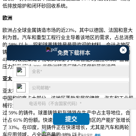
低排放熔炉和闭环砂回收系统。
欧洲
欧洲占全球金属铸造市场的近23%，其中以德国、法国和意大
利为首。汽车和重型工程行业主导着该地区的需求，占总消费
的 58% 以上。铝和球墨铸铁是最受欢迎的材料，合计占地区
×
铸件产量的 47% 以上。智能铸造厂的技术升级显而易见，约
免费下载样本
41% 的设施集成了物联网和基于人工智能的监控系统。监管
压力鼓励超过 39% 的欧洲铸造厂转向环保和节能运营。
亚太
亚太地区在金属铸造市场中占有最大份额，约占 52%，其中
中国和印度占大部分。该地区蓬勃发展的建筑、汽车和工业机
械行业推动了对铁和铝铸件的需求。仅中国就生产了该地区超
过 59% 的铸件。球墨铸铁和灰铸铁在生产中占主导地位，合
提交
计占 61% 的份额。快速的工业化使整个地区的产能扩张增长
了 33%。在印度，铝铸件正在快速增长，尤其是汽车和两轮
车应用领域，占全国产量的 18% 以上。
我们保证对您的个人信息完全保密.
隐私