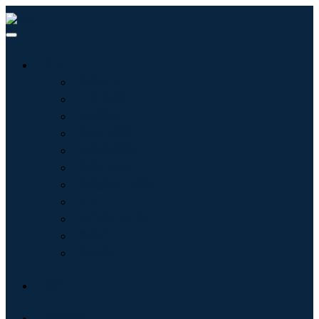
行业
信息技术
卫生保健
机械设备
汽车与运输
食品和饮料
能源与电力
航空航天与国防
农业
化学品与材料
建筑学
消费品
博客
关于我们