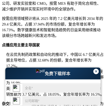
公司、研发实验室和 CMO。按需 MES 有助于简化合规性、
减少维护开销并实现实时环境中的全球协作。
按需应用领域预计将从 2025 年的 7.2 亿美元增长到 2034 年的
29.4 亿美元，占据 37.94% 的市场份额，复合年增长率为
16.73%。数字健康技术和智能制造趋势的日益采用继续推动
该细分市场跨越新兴和发达市场。
点播应用主要主导国家
在云优先制药政策和自动化的推动下，中国以 6.7 亿美元占
据主导地位，占据 32.68% 的份额，复合年增长率为
17.2%。
×
印度在出口驱动型制药集群中敏捷 MES 部署的支持下，获
免费下载样本
得了 4.75 亿美元的收入，占 23.15% 的份额，复合年增长率
为 16.9%。
英国报告称，由于合规制造业的数字化转型举措，英国的
销售额为 3.7 亿美元，占 18.05%，复合年增长率为 16.5%。
杂交种:
混合 MES 应用程序结合了本地控制和云可访问性，为