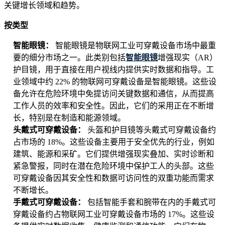
关键增长领域和趋势。
按类型
智能眼镜：
智能眼镜是物联网工业可穿戴设备市场中最重
要的细分市场之一。此类别包括
智能眼镜
增强现实（AR）
护目镜，用于直接在用户视线内提供实时数据和指导。工
业领域中约 22% 的物联网可穿戴设备是智能眼镜。这些设
备允许在危险环境中免提访问关键数据和通信，从而提高
工作人员的效率和安全性。因此，它们的采用正在不断增
长，特别是在制造和能源领域。
头戴式可穿戴设备：
头盔和护目镜等头戴式可穿戴设备约
占市场的 18%。这些设备主要用于安全优先的行业，例如
建筑、能源和采矿。它们提供增强现实叠加、实时诊断和
紧急警报，同时在潜在危险环境中保护工人的头部。这些
可穿戴设备因其安全性和数据可访问性的双重功能而需求
不断增长。
手戴式可穿戴设备：
包括智能手套和腕带在内的手戴式可
穿戴设备约占物联网工业可穿戴设备市场的 17%。这些设