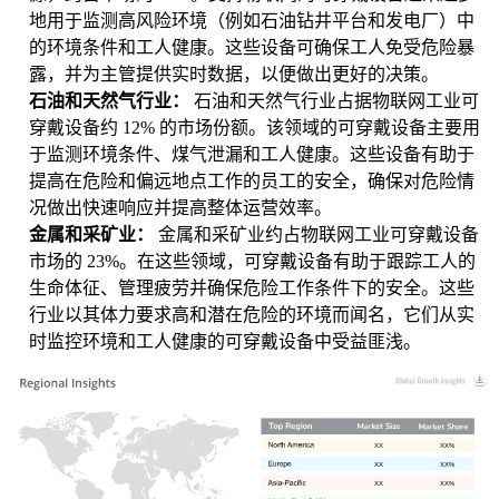
地用于监测高风险环境（例如石油钻井平台和发电厂）中
的环境条件和工人健康。这些设备可确保工人免受危险暴
露，并为主管提供实时数据，以便做出更好的决策。
石油和天然气行业：
石油和天然气行业占据物联网工业可
穿戴设备约 12% 的市场份额。该领域的可穿戴设备主要用
于监测环境条件、煤气泄漏和工人健康。这些设备有助于
提高在危险和偏远地点工作的员工的安全，确保对危险情
况做出快速响应并提高整体运营效率。
金属和采矿业：
金属和采矿业约占物联网工业可穿戴设备
市场的 23%。在这些领域，可穿戴设备有助于跟踪工人的
生命体征、管理疲劳并确保危险工作条件下的安全。这些
行业以其体力要求高和潜在危险的环境而闻名，它们从实
时监控环境和工人健康的可穿戴设备中受益匪浅。
XX
XX%
XX
XX%
XX
XX%