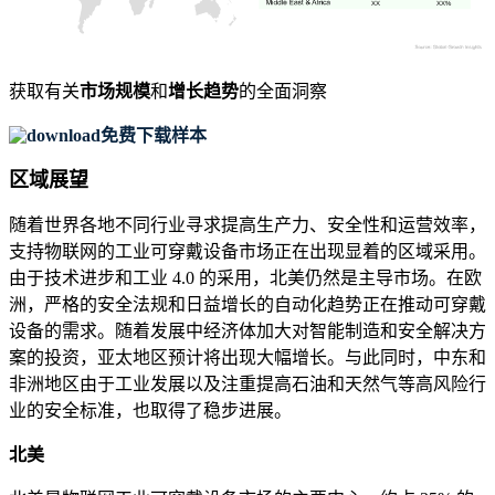
XX
XX%
获取有关
市场规模
和
增长趋势
的全面洞察
免费下载样本
区域展望
随着世界各地不同行业寻求提高生产力、安全性和运营效率，
支持物联网的工业可穿戴设备市场正在出现显着的区域采用。
由于技术进步和工业 4.0 的采用，北美仍然是主导市场。在欧
洲，严格的安全法规和日益增长的自动化趋势正在推动可穿戴
设备的需求。随着发展中经济体加大对智能制造和安全解决方
案的投资，亚太地区预计将出现大幅增长。与此同时，中东和
非洲地区由于工业发展以及注重提高石油和天然气等高风险行
业的安全标准，也取得了稳步进展。
北美