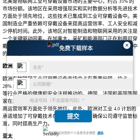
北美是物联网工业可穿戴设备市场的主要中心，约占 35% 的
市场份额。该地区在采用增强现实和实时数据分析等先进技术
方面处于领先地位，这些技术已集成到工业可穿戴设备中。美
国制造业严重依赖可穿戴设备来提高运营效率、工人安全和减
少停机时间。此外，该地区对智能制造和物联网采用的关注是
一个关键驱动因素。在加拿大，采矿和能源部门正在利用可穿
×
戴设备来监控环境和工人条件，从而显着改善危险工作环境中
免费下载样本
的安全协议。
欧洲
欧洲在物联网工业可穿戴设备市场中占有重要份额，约占
28% 的市场份额。该地区的需求主要是由制造、能源和汽车
等行业严格的健康和安全法规推动的。德国、法国和英国等国
家在采用物联网可穿戴设备进行实时监控、提高工人安全和提
高运营效率方面处于领先地位。此外，欧洲对工业 4.0 计划的
提交
承诺增加了可穿戴技术在各行业的采用，确保公司遵守监管标
准，同时提高生产力。
我们保证对您的个人信息完全保密.
隐私
亚太