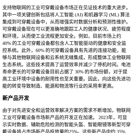
支持物联网的工业可穿戴设备市场正在见证技术的重大进步。
其中一项关键创新包括将人工智能 (AI) 和机器学习 (ML) 算法
集成到可穿戴设备中，从而增强实时数据分析和预测性维护。
可穿戴设备现在可以更准确地跟踪工人的健康状况、疲劳程度
和环境，从而使工业流程更加安全。例如，目前市场上约
40% 的工业可穿戴设备都包含人工智能驱动的健康和安全监
控系统。此外，60% 的可穿戴设备具有先进的连接功能，能
够与其他物联网设备和云系统无缝集成，形成整体工业物联网
生态系统。这些技术提高了运营效率并减少了停机时间。电池
寿命更长的可穿戴设备目前占据了 30% 的市场份额，对于提
高工业环境中设备的耐用性也至关重要。因此，向这些先进功
能的转变导致制造、能源和物流等行业的采用率更高。
新产品开发
由于对先进安全和运营效率解决方案的需求不断增加，物联网
工业可穿戴设备市场新产品的开发正在加速。 2023年，可显
示实时数据、辅助危险检测的智能头盔、智能眼镜等新型可穿
戴设备将占市场新产品投放量的25%。这些新产品中约 35%