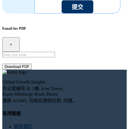
提交
Email for PDF
×
Download PDF
Global Growth Insights
办公室编号-B, 2楼, Icon Tower,
Baner-Mhalunge Road, Baner,
浦那 411045, 马哈拉施特拉邦, 印度。
有用链接
联系我们