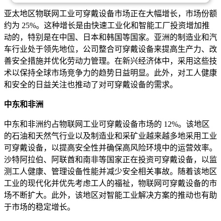
亚太地区物联网工业可穿戴设备市场正在大幅增长，市场份额
约为 25%。这种增长是由快速工业化和智能工厂投资增加推
动的，特别是在中国、日本和韩国等国家。亚洲的制造业和汽
车行业处于领先地位，公司整合可穿戴设备来提高生产力、改
善安全措施并优化劳动力管理。在新兴经济体中，采用这些技
术以保持全球市场竞争力的趋势日益明显。此外，对工人健康
和安全的日益关注也推动了对可穿戴设备的需求。
中东和非洲
中东和非洲约占物联网工业可穿戴设备市场的 12%。该地区
的石油和天然气行业以及制造业和采矿业越来越多地采用工业
可穿戴设备，以提高安全性并确保高风险环境中的运营效率。
沙特阿拉伯、阿联酋和南非等国家正在投资可穿戴设备，以监
测工人健康、管理设备性能并减少安全相关事故。随着该地区
工业的现代化并优先考虑工人的福祉，物联网可穿戴设备的市
场不断扩大。此外，该地区对智能工业解决方案的推动也有助
于市场的稳定增长。