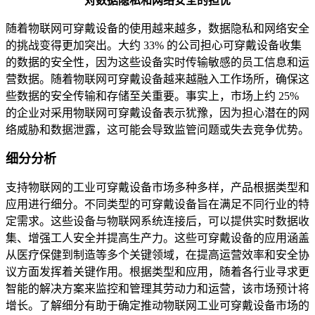
"对数据隐私和网络安全的担忧"
随着物联网可穿戴设备的使用越来越多，数据隐私和网络安全
的挑战变得更加突出。大约 33% 的公司担心可穿戴设备收集
的数据的安全性，因为这些设备实时传输敏感的员工信息和运
营数据。随着物联网可穿戴设备越来越融入工作场所，确保这
些数据的安全传输和存储至关重要。事实上，市场上约 25%
的企业对采用物联网可穿戴设备表示犹豫，因为担心潜在的网
络威胁和数据泄露，这可能会导致监管问题或失去竞争优势。
细分分析
支持物联网的工业可穿戴设备市场多种多样，产品根据类型和
应用进行细分。不同类型的可穿戴设备旨在满足不同行业的特
定需求。这些设备与物联网系统连接后，可以提供实时数据收
集、增强工人安全并提高生产力。这些可穿戴设备的应用涵盖
从医疗保健到制造等多个关键领域，在提高运营效率和安全协
议方面发挥着关键作用。根据类型和应用，随着各行业寻求更
智能的解决方案来监控和管理其劳动力和运营，该市场预计将
增长。了解细分有助于确定推动物联网工业可穿戴设备市场的