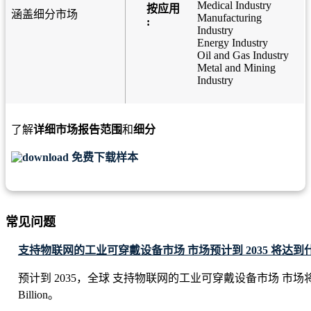
Medical Industry
按应用
涵盖细分市场
Manufacturing
:
Industry
Energy Industry
Oil and Gas Industry
Metal and Mining
Industry
了解
详细市场报告范围
和
细分
免费下载样本
常见问题
支持物联网的工业可穿戴设备市场 市场预计到 2035 将达到
预计到 2035，全球 支持物联网的工业可穿戴设备市场 市场将达到
Billion。