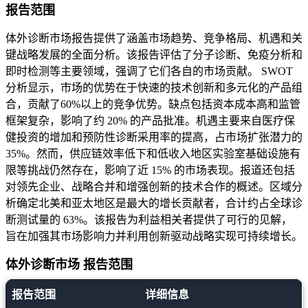
报告范围
体外诊断市场报告提供了涵盖市场趋势、竞争格局、机遇和关
键战略发展的全面分析。该报告评估了分子诊断、免疫分析和
即时检测等主要领域，强调了它们各自的市场贡献。 SWOT
分析显示，市场的优势在于快速的技术创新和多元化的产品组
合，贡献了60%以上的竞争优势。缺点包括资本成本高和监管
框架复杂，影响了约 20% 的产品批准。机遇主要来自医疗保
健投资的增加和预防性诊断采用率的提高，占市场扩张潜力的
35%。然而，供应链效率低下和低收入地区实验室基础设施有
限等挑战仍然存在，影响了近 15% 的市场表现。报道还包括
对领先企业、战略合并和增强创新的技术合作的概述。区域分
析确定北美和亚太地区是最大的增长贡献者，合计约占全球诊
断测试量的 63%。该报告为利益相关者提供了可行的见解，
旨在加强其市场影响力并利用创新驱动战略实现可持续增长。
体外诊断市场 报告范围
报告范围
详细信息