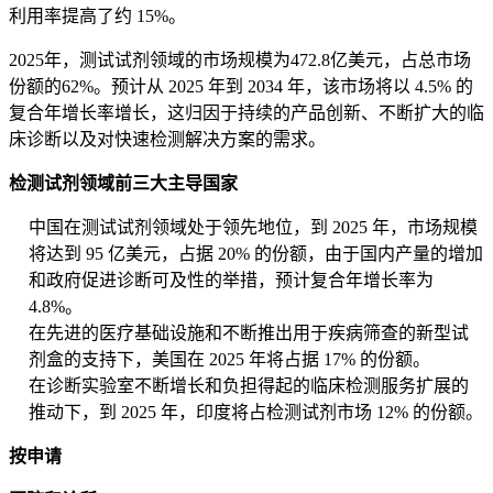
利用率提高了约 15%。
2025年，测试试剂领域的市场规模为472.8亿美元，占总市场
份额的62%。预计从 2025 年到 2034 年，该市场将以 4.5% 的
复合年增长率增长，这归因于持续的产品创新、不断扩大的临
床诊断以及对快速检测解决方案的需求。
检测试剂领域前三大主导国家
中国在测试试剂领域处于领先地位，到 2025 年，市场规模
将达到 95 亿美元，占据 20% 的份额，由于国内产量的增加
和政府促进诊断可及性的举措，预计复合年增长率为
4.8%。
在先进的医疗基础设施和不断推出用于疾病筛查的新型试
剂盒的支持下，美国在 2025 年将占据 17% 的份额。
在诊断实验室不断增长和负担得起的临床检测服务扩展的
推动下，到 2025 年，印度将占检测试剂市场 12% 的份额。
按申请