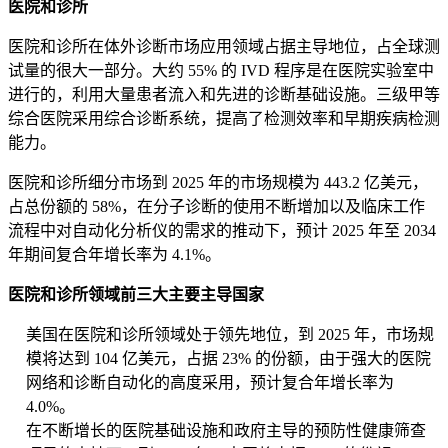
医院和诊所
医院和诊所在体外诊断市场应用领域占据主导地位，占全球测
试量的很大一部分。大约 55% 的 IVD 程序是在医院实验室中
进行的，利用大量患者流入和先进的诊断基础设施。三级甲等
综合医院采用综合诊断系统，提高了检测效率和早期疾病检测
能力。
医院和诊所细分市场到 2025 年的市场规模为 443.2 亿美元，
占总份额的 58%，在分子诊断的使用不断增加以及临床工作
流程中对自动化分析仪的需求的推动下，预计 2025 年至 2034
年期间复合年增长率为 4.1%。
医院和诊所领域前三大主要主导国家
美国在医院和诊所领域处于领先地位，到 2025 年，市场规
模将达到 104 亿美元，占据 23% 的份额，由于强大的医院
网络和诊断自动化的高度采用，预计复合年增长率为
4.0%。
在不断增长的医院基础设施和政府主导的预防性健康筛查