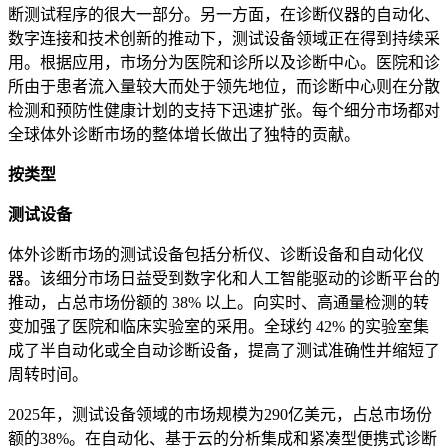
断测试程序的很大一部分。另一方面，在诊断仪器的自动化、
数字连接和技术创新的推动下，测试设备领域正在得到持续采
用。根据应用，市场分为医院和诊所以及诊断中心。医院和诊
所由于患者流入量较大而处于领先地位，而诊断中心则在分散
检测和预防性健康计划的支持下迅速扩张。每个细分市场都对
全球体外诊断市场的整体增长做出了独特的贡献。
按类型
测试设备
体外诊断市场的测试设备包括分析仪、诊断设备和自动化仪
器。该细分市场日益受到数字化和人工智能驱动的诊断平台的
推动，占总市场份额的 38% 以上。向实时、高通量检测的转
变加强了医院和临床实验室的采用。全球约 42% 的实验室集
成了半自动化或全自动诊断设备，提高了测试准确性并缩短了
周转时间。
2025年，测试设备领域的市场规模为290亿美元，占总市场份
额的38%。在自动化、基于云的分析集成和紧凑型便携式诊断