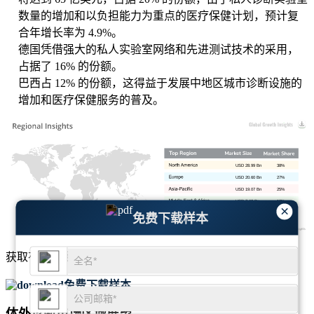
数量的增加和以负担能力为重点的医疗保健计划，预计复
合年增长率为 4.9%。
德国凭借强大的私人实验室网络和先进测试技术的采用，
占据了 16% 的份额。
巴西占 12% 的份额，这得益于发展中地区城市诊断设施的
增加和医疗保健服务的普及。
USD 28.99 Bn
38%
USD 20.60 Bn
27%
USD 19.07 Bn
25%
USD 7.62 Bn
10%
×
免费下载样本
获取有关
市场规模
和
增长趋势
的全面洞察
免费下载样本