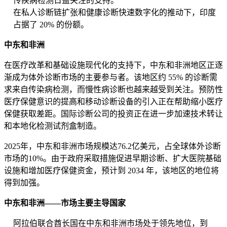
传疾病检测日益关注的支持。
在私人诊断链扩张和健康诊断快速数字化的推动下，印度
占据了 20% 的份额。
中东和非洲
在医疗改革和基础设施现代化的支持下，中东和非洲地区正逐
渐成为体外诊断市场的主要参与者。该地区约 55% 的诊断需
求来自传染病检测，而慢性病诊断也越来越受到关注。预防性
医疗保健意识的提高和移动诊断设备的引入正在帮助缩小医疗
保健获取差距。国际诊断公司的投资正在进一步加速技术转让
和本地化检测试剂盒制造。
2025年，中东和非洲市场规模达76.2亿美元，占全球体外诊断
市场的10%。由于政府采取措施促进早期诊断、扩大医院基础
设施和增加医疗保健资金，预计到 2034 年，该地区的地位将
得到加强。
中东和非洲——市场主要主导国家
阿拉伯联合酋长国在中东和非洲市场处于领先地位，到