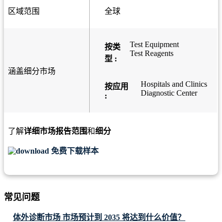
区域范围
全球
Test Equipment
按类
Test Reagents
型 :
涵盖细分市场
Hospitals and Clinics
按应用
Diagnostic Center
:
了解
详细市场报告范围
和
细分
免费下载样本
常见问题
体外诊断市场 市场预计到 2035 将达到什么价值？