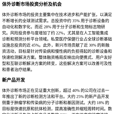
体外诊断市场投资分析及机会
体外诊断市场的投资主要集中在技术进步和产能扩张，以满足
不断增长的全球测试需求。总投资中约 35% 用于诊断设备的
自动化和数字化，而近 28% 用于分子诊断和生物标志物研
究。风险投资参与度增加了约 22%，尤其是在人工智能集成
诊断和预测分析平台领域。私营医疗保健行业占全球诊断基础
设施总投资的近 45%。此外，新兴市场贡献了近 30% 的新融
资活动，目标是针对传染病和慢性病的负担得起的诊断设备和
快速检测解决方案。整体融资格局反映出向便携式、用户友好
型和互联诊断解决方案的转变，这些解决方案可以改善可及性
和患者治疗结果。
新产品开发
体外诊断市场正在见证重大创新，超过 40% 的公司在过去一
年推出了新的诊断检测方法和平台。大约 25% 的新产品开发
侧重于肿瘤学和传染病的分子诊断和基因测试。大约 18% 的
目标是快速抗原和抗体检测，提高准确性并缩短周转时间。数