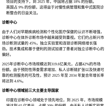
项目的支持下，到 2025 年，中国将占据 18% 的份额。
英国占 9% 的份额，这得益于对慢性病管理和集中式医院诊
断整合的日益关注。
诊断中心
由于人们对早期疾病检测和个性化医疗保健的认识不断增强，
诊断中心在体外诊断市场中越来越受到重视。它们约占新兴市
场诊断测试量的 45%，独立实验室和连锁诊断网络增长强
劲。技术集成和基于便利的测试加速了患者对独立诊断中心的
偏好。
2025年诊断中心市场规模达到319.6亿美元，占据42%的市场
份额。由于预防性筛查需求增加、私人诊断链扩张以及快速可
靠的检测服务的可及性，预计 2025 年至 2034 年复合年增长率
将达到 4.6%。
诊断中心领域前三大主要主导国家
印度在诊断中心领域处于领先地位，到 2025 年，市场规模
将达到 65 亿美元，占据 20% 的份额，由于私人诊断实验室