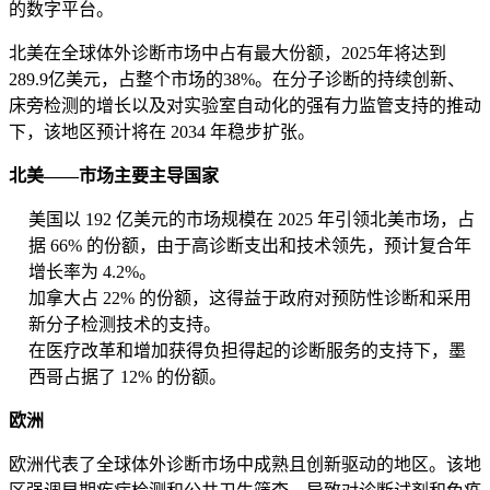
的数字平台。
北美在全球体外诊断市场中占有最大份额，2025年将达到
289.9亿美元，占整个市场的38%。在分子诊断的持续创新、
床旁检测的增长以及对实验室自动化的强有力监管支持的推动
下，该地区预计将在 2034 年稳步扩张。
北美——市场主要主导国家
美国以 192 亿美元的市场规模在 2025 年引领北美市场，占
据 66% 的份额，由于高诊断支出和技术领先，预计复合年
增长率为 4.2%。
加拿大占 22% 的份额，这得益于政府对预防性诊断和采用
新分子检测技术的支持。
在医疗改革和增加获得负担得起的诊断服务的支持下，墨
西哥占据了 12% 的份额。
欧洲
欧洲代表了全球体外诊断市场中成熟且创新驱动的地区。该地