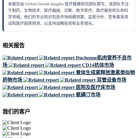
本报告由 Global Growth Insights 医疗健康研究团队撰写。该团队专注
于制药、生物技术、医疗器械、诊断、数字医疗、医疗服务和生命科
学领域。他们的专业知识包括市场规模测算、监管分析、竞争基准测
试和医疗趋势预测，以支持战略投资和业务增长。
相关报告
Duchenne肌肉营养不良市
场
CD14抗体市场
黄体生成素释放激素类似物
药物市场
耳管设备市场
医院及医疗床市场
氨磷汀市场
我们的客户