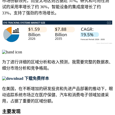
市场份额领先，而亚太地区则占据近 31%。研究和可用性测
试的采用率增长了约 36%，智能设备的集成度增长了约
33%，支持了强劲的市场增长。
为了进行详细的区域分析和收入预测，我需要
完整的数据表、
细分市场分析和竞争格局
。
下载免费样本
在美国，在不断增加的研发投资和先进产品部署的推动下，眼
动追踪系统市场正在医疗保健、汽车和消费电子领域加速采
用，占据了重要的区域份额。
主要发现