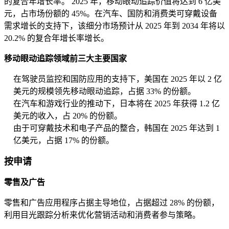
的复合年增长率。 2025 年，移动眼动追踪价值将达到 6 亿美
元，占市场份额的 45%。在汽车、国防和消费类可穿戴设备
需求增长的支持下，该细分市场预计从 2025 年到 2034 年将以
20.2% 的复合年增长率增长。
移动眼动追踪领域前三大主要国家
在驾驶员监控和国防应用的支持下，美国在 2025 年以 2 亿
美元的规模领先移动眼动追踪，占据 33% 的份额。
在汽车和游戏行业的推动下，日本将在 2025 年获得 1.2 亿
美元的收入，占 20% 的份额。
由于可穿戴技术和电子产品的整合，韩国在 2025 年达到 1
亿美元，占据 17% 的份额。
按申请
零售及广告
零售和广告应用程序占据主导地位，占据超过 28% 的份额，
利用目光跟踪分析来优化营销活动和消费者参与策略。