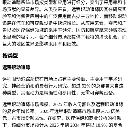
眼动追踪系统市场按类型和应用进行细分，突出了采用率和市
场贡献的显着差异。从类型来看，远程眼动追踪因其在研究实
验室和消费者应用中的广泛使用而占据主导地位，而移动眼动
追踪在汽车和可穿戴设备中快速增长。从应用来看，零售和广
告以及医疗保健领域的采用率领先，国防和航空航天领域表现
出显着的吸引力。每个细分市场都提供了独特的增长机会，而
巨大的地区差异会影响采用率和绩效。
按类型
远程眼动追踪
远程眼动追踪系统在市场上占有主要份额，主要用于学术研
究、神经营销和消费者行为研究。超过 52% 的总部署来自这
种类型，其驱动力是精确性和易用性，无需可穿戴设备。
远程眼动追踪市场规模、2025 年收入份额以及远程眼动追踪
的复合年增长率。 2025年远程眼动追踪市场规模达7.3亿美
元，占市场份额55%。在研究、医疗保健和商业分析的推动
下，该细分市场预计从 2025 年到 2034 年将以 18.9% 的复合