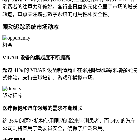
消费者的注意力和偏好。各行业日益多元化凸显了市场的增长
轨迹，重点关注增强数字系统的可用性和安全性。
眼动追踪系统市场动态
机会
VR/AR 设备的集成度不断提高
超过 41% 的 VR/AR 设备制造商正在采用眼动追踪来增强沉浸
式体验，支持全球培训、游戏和模拟市场。
驱动程序
医疗保健和汽车领域的需求不断增长
约 36% 的医疗机构使用眼动追踪来监测患者，而 34% 的汽车
公司则将其用于驾驶员安全，确保了广泛采用。