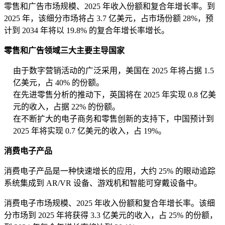
零售和广告市场规模、2025 年收入份额和复合年增长率。到
2025 年，该细分市场将占 3.7 亿美元，占市场份额 28%，预
计到 2034 年将以 19.8% 的复合年增长率增长。
零售和广告领域三大主要主导国家
由于数字营销活动的广泛采用，美国在 2025 年将占据 1.5
亿美元，占 40% 的份额。
在先进零售分析的推动下，英国将在 2025 年实现 0.8 亿美
元的收入，占据 22% 的份额。
在不断扩大的电子商务和零售创新的支持下，中国预计到
2025 年将实现 0.7 亿美元的收入，占 19%。
消费电子产品
消费电子产品是一种快速增长的应用，大约 25% 的眼动追踪
系统集成到 AR/VR 设备、游戏机和智能可穿戴设备中。
消费电子市场规模、2025 年收入份额和复合年增长率。该细
分市场到 2025 年将获得 3.3 亿美元的收入，占 25% 的份额，