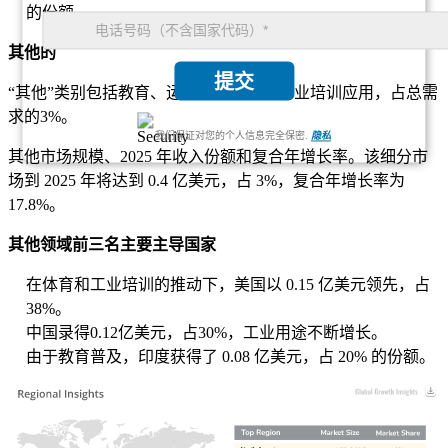
的份额。
其他的
提交
“其他”类别包括教育、运动表现跟踪和行业培训应用，占总需
求的3%。
我们保证对您的个人信息完全保密.
隐私
其他市场规模、2025 年收入份额和复合年增长率。该细分市
场到 2025 年将达到 0.4 亿美元，占 3%，复合年增长率为
17.8%。
其他领域前三名主要主导国家
在体育和工业培训的推动下，美国以 0.15 亿美元领先，占
38%。
中国录得0.12亿美元，占30%，工业用途不断增长。
由于教育普及，印度获得了 0.08 亿美元，占 20% 的份额。