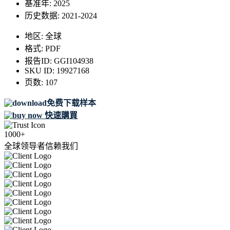
基准年:
2025
历史数据:
2021-2024
地区:
全球
格式:
PDF
报告ID:
GGI104938
SKU ID:
19927168
页数:
107
免费下载样本
快速購買
1000+
全球领导者信赖我们