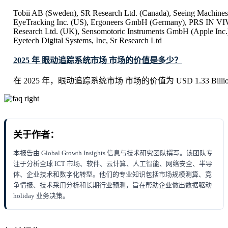
Tobii AB (Sweden), SR Research Ltd. (Canada), Seeing Machines L
EyeTracking Inc. (US), Ergoneers GmbH (Germany), PRS IN V
Research Ltd. (UK), Sensomotoric Instruments GmbH (Apple Inc.)
Eyetech Digital Systems, Inc, Sr Research Ltd
2025 年 眼动追踪系统市场 市场的价值是多少？
在 2025 年，眼动追踪系统市场 市场的价值为 USD 1.33 Billi
关于作者：
本报告由 Global Growth Insights 信息与技术研究团队撰写。该团队专
注于分析全球 ICT 市场、软件、云计算、人工智能、网络安全、半导
体、企业技术和数字化转型。他们的专业知识包括市场规模测算、竞
争情报、技术采用分析和长期行业预测，旨在帮助企业做出数据驱动
holiday 业务决策。