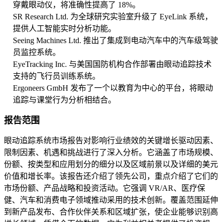
穿戴眼动仪，将准确性提高了 18%。
SR Research Ltd. 为全球研究实验室升级了 EyeLink 系统，
提供人工智能实时分析功能。
Seeing Machines Ltd. 推出了集成到电动汽车中的汽车级驾驶
员监控系统。
EyeTracking Inc. 与美国国防机构合作部署由眼动追踪技术
支持的飞行员训练系统。
Ergoneers GmbH 发布了一个以教育为中心的平台，将眼动
追踪与课堂行为分析相结合。
报告范围
眼动追踪系统市场报告对影响行业绩效的关键增长驱动因素、
限制因素、机遇和挑战进行了深入分析。它涵盖了市场规模、
份额、按类型和应用划分的细分以及区域前景以及详细的美元
价值和增长率。该报告还介绍了领先公司，重点介绍了它们的
市场份额、产品战略和投资活动。它强调 VR/AR、医疗保
健、汽车和消费电子领域推动采用的技术创新。覆盖范围延伸
到新产品发布、合作伙伴关系和区域扩张，使企业能够识别高