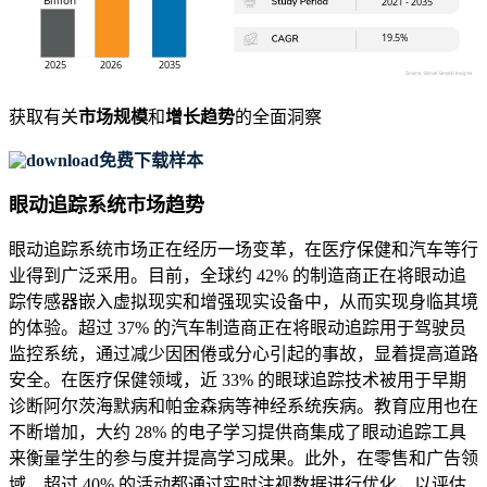
获取有关
市场规模
和
增长趋势
的全面洞察
免费下载样本
眼动追踪系统市场趋势
眼动追踪系统市场正在经历一场变革，在医疗保健和汽车等行
业得到广泛采用。目前，全球约 42% 的制造商正在将眼动追
踪传感器嵌入虚拟现实和增强现实设备中，从而实现身临其境
的体验。超过 37% 的汽车制造商正在将眼动追踪用于驾驶员
监控系统，通过减少因困倦或分心引起的事故，显着提高道路
安全。在医疗保健领域，近 33% 的眼球追踪技术被用于早期
诊断阿尔茨海默病和帕金森病等神经系统疾病。教育应用也在
不断增加，大约 28% 的电子学习提供商集成了眼动追踪工具
来衡量学生的参与度并提高学习成果。此外，在零售和广告领
域，超过 40% 的活动都通过实时注视数据进行优化，以评估