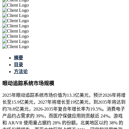
摘要
目录
方法论
眼动追踪系统市场规模
2025年眼动追踪系统市场价值为13.3亿美元，预计2026年将增
长至15.9亿美元，2027年将增长至19亿美元，到2035年将达到
约78.8亿美元，2026-2035年复合年增长率为19.5%。消费电子
产品约占需求的 39%，而医疗保健应用则贡献近 24%。游戏
和 AR/VR 使用量占据约 28% 的份额。北美地区以约 38% 的