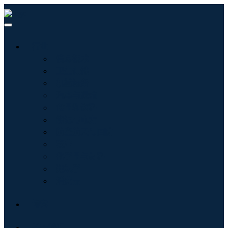
行业
信息技术
卫生保健
机械设备
汽车与运输
食品和饮料
能源与电力
航空航天与国防
农业
化学品与材料
建筑学
消费品
博客
关于我们