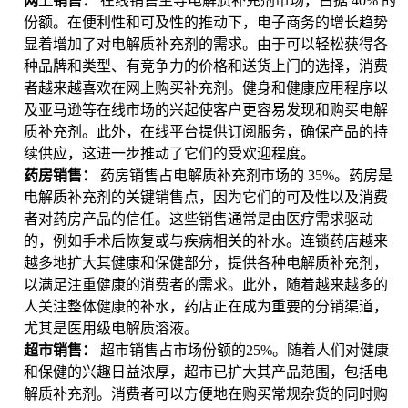
网上销售：
在线销售主导电解质补充剂市场，占据 40% 的
份额。在便利性和可及性的推动下，电子商务的增长趋势
显着增加了对电解质补充剂的需求。由于可以轻松获得各
种品牌和类型、有竞争力的价格和送货上门的选择，消费
者越来越喜欢在网上购买补充剂。健身和健康应用程序以
及亚马逊等在线市场的兴起使客户更容易发现和购买电解
质补充剂。此外，在线平台提供订阅服务，确保产品的持
续供应，这进一步推动了它们的受欢迎程度。
药房销售：
药房销售占电解质补充剂市场的 35%。药房是
电解质补充剂的关键销售点，因为它们的可及性以及消费
者对药房产品的信任。这些销售通常是由医疗需求驱动
的，例如手术后恢复或与疾病相关的补水。连锁药店越来
越多地扩大其健康和保健部分，提供各种电解质补充剂，
以满足注重健康的消费者的需求。此外，随着越来越多的
人关注整体健康的补水，药店正在成为重要的分销渠道，
尤其是医用级电解质溶液。
超市销售：
超市销售占市场份额的25%。随着人们对健康
和保健的兴趣日益浓厚，超市已扩大其产品范围，包括电
解质补充剂。消费者可以方便地在购买常规杂货的同时购