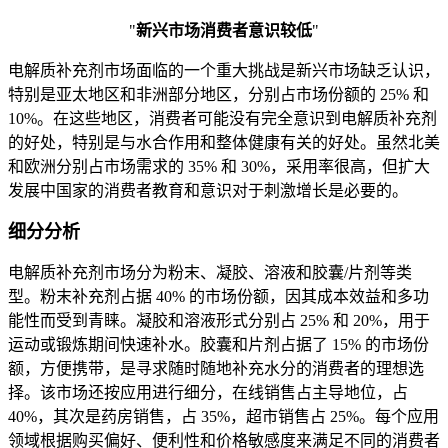
"
新兴市场消费者意识较低
"
电解质补充剂市场面临的一个重大挑战是新兴市场缺乏认识，
特别是亚太地区和非洲部分地区，分别占市场份额的 25% 和
10%。在这些地区，消费者可能没有完全意识到电解质补充剂
的好处，特别是与水合作用和整体健康有关的好处。虽然北美
和欧洲分别占市场需求的 35% 和 30%，采用率很高，但扩大
发展中国家的消费者教育和意识对于刺激增长是必要的。
细分分析
电解质补充剂市场分为粉末、凝胶、溶液和胶囊/片剂等类
型。粉末补充剂占据 40% 的市场份额，因其成本效益和多功
能性而受到青睐。凝胶和溶液形式分别占 25% 和 20%，用于
运动或锻炼期间快速补水。胶囊和片剂占据了 15% 的市场份
额，方便携带，是寻求随时随地补充水分的消费者的理想选
择。该市场还按应用进行细分，在线销售占主导地位，占
40%，其次是药房销售，占 35%，超市销售占 25%。每个应用
领域根据购买偏好、便利性和价格敏感度来满足不同的消费者