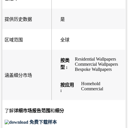
提供历史数据
是
区域范围
全球
Residential Wallpapers
按类
Commercial Wallpapers
型 :
Bespoke Wallpapers
涵盖细分市场
Homehold
按应用
Commercial
:
了解
详细市场报告范围
和
细分
免费下载样本