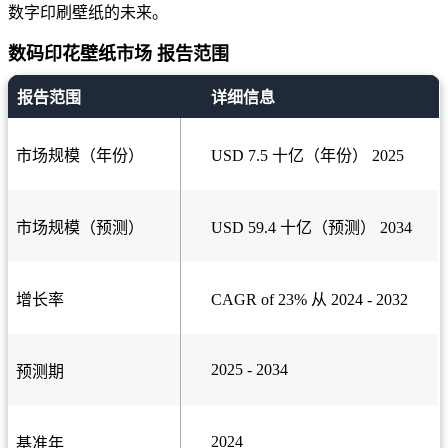
数字印刷壁纸的未来。
数码印花壁纸市场 报告范围
报告范围
详细信息
市场规模（年份）
USD 7.5 十亿（年份） 2025
市场规模（预测）
USD 59.4 十亿（预测） 2034
增长率
CAGR of 23% 从 2024 - 2032
2025 - 2034
预测期
2024
基准年