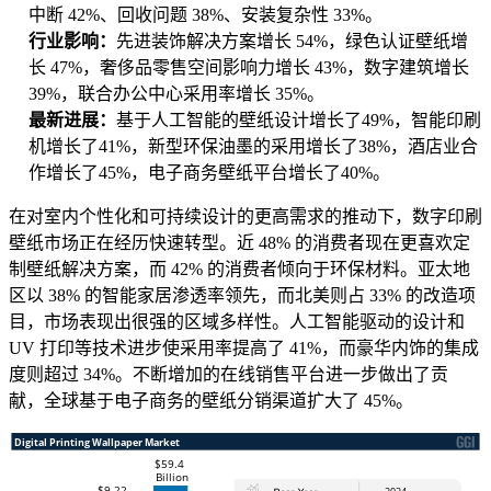
中断 42%、回收问题 38%、安装复杂性 33%。
行业影响：
先进装饰解决方案增长 54%，绿色认证壁纸增
长 47%，奢侈品零售空间影响力增长 43%，数字建筑增长
39%，联合办公中心采用率增长 35%。
最新进展：
基于人工智能的壁纸设计增长了49%，智能印刷
机增长了41%，新型环保油墨的采用增长了38%，酒店业合
作增长了45%，电子商务壁纸平台增长了40%。
在对室内个性化和可持续设计的更高需求的推动下，数字印刷
壁纸市场正在经历快速转型。近 48% 的消费者现在更喜欢定
制壁纸解决方案，而 42% 的消费者倾向于环保材料。亚太地
区以 38% 的智能家居渗透率领先，而北美则占 33% 的改造项
目，市场表现出很强的区域多样性。人工智能驱动的设计和
UV 打印等技术进步使采用率提高了 41%，而豪华内饰的集成
度则超过 34%。不断增加的在线销售平台进一步做出了贡
献，全球基于电子商务的壁纸分销渠道扩大了 45%。