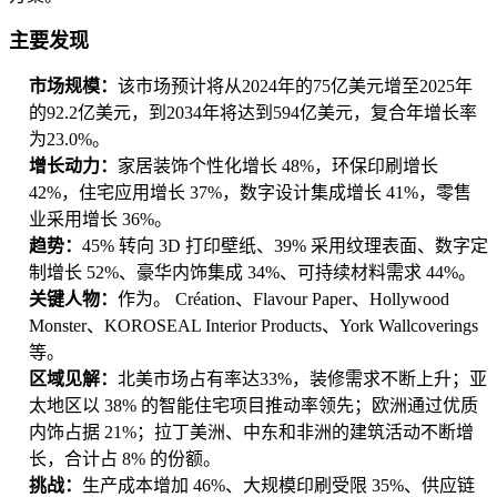
主要发现
市场规模：
该市场预计将从2024年的75亿美元增至2025年
的92.2亿美元，到2034年将达到594亿美元，复合年增长率
为23.0%。
增长动力：
家居装饰个性化增长 48%，环保印刷增长
42%，住宅应用增长 37%，数字设计集成增长 41%，零售
业采用增长 36%。
趋势：
45% 转向 3D 打印壁纸、39% 采用纹理表面、数字定
制增长 52%、豪华内饰集成 34%、可持续材料需求 44%。
关键人物：
作为。 Création、Flavour Paper、Hollywood
Monster、KOROSEAL Interior Products、York Wallcoverings
等。
区域见解：
北美市场占有率达33%，装修需求不断上升；亚
太地区以 38% 的智能住宅项目推动率领先；欧洲通过优质
内饰占据 21%；拉丁美洲、中东和非洲的建筑活动不断增
长，合计占 8% 的份额。
挑战：
生产成本增加 46%、大规模印刷受限 35%、供应链