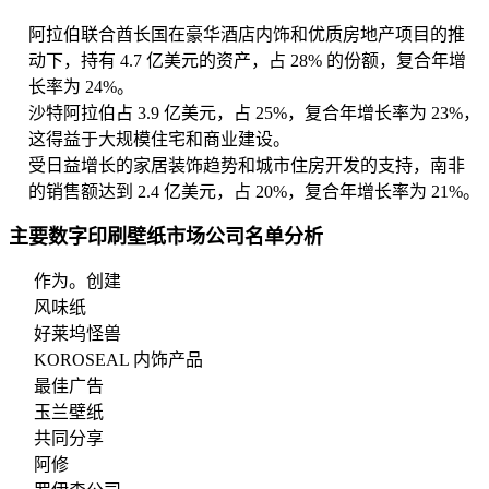
阿拉伯联合酋长国在豪华酒店内饰和优质房地产项目的推
动下，持有 4.7 亿美元的资产，占 28% 的份额，复合年增
长率为 24%。
沙特阿拉伯占 3.9 亿美元，占 25%，复合年增长率为 23%，
这得益于大规模住宅和商业建设。
受日益增长的家居装饰趋势和城市住房开发的支持，南非
的销售额达到 2.4 亿美元，占 20%，复合年增长率为 21%。
主要数字印刷壁纸市场公司名单分析
作为。创建
风味纸
好莱坞怪兽
KOROSEAL 内饰产品
最佳广告
玉兰壁纸
共同分享
阿修