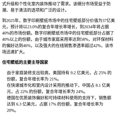
式升级和个性化室内装饰推动了需求。该细分市场受益于防
潮、易于清洁的选项和广泛的设计。
到2025年，数字印刷壁纸市场中的住宅壁纸部分价值为37亿美
元，预计将以23.0%的复合年增长率增长，到2034年将占据
40%的市场份额。数字印刷壁纸市场中的住宅壁纸部分占据了
40%以上的份额，由于城市家庭采用率达到58%，对环保材料
的偏好达到46%，以及强大的在线销售渗透率超过42%，该市
场迅速扩大。
住宅壁纸的主要主导国家
由于家庭装修支出较高，美国持有 9.2 亿美元，占 25% 的
份额，复合年增长率为 21%。
在快速城市化和室内设计采用的推动下，中国占 8.1 亿美
元，占 22% 的份额，复合年增长率为 24%。
德国在优质装饰偏好和可持续材料使用的支持下，销售额
达到 6.3 亿美元，占据 17% 的份额，复合年增长率为
20%。