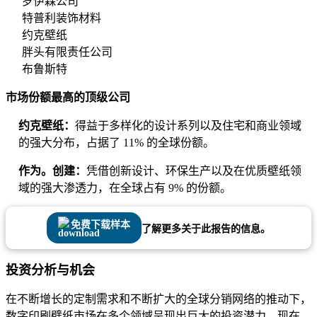
罗伊森公司
特普利装饰材料
约克壁纸
胖头有限责任公司
布鲁斯特
市场份额最高的顶级公司
约克壁纸：
得益于多样化的设计系列以及住宅和商业领域
的强大分布，占据了 11% 的全球份额。
作为。创建：
凭借创新设计、环保生产以及在优质壁纸领
域的强大渗透力，在全球占有 9% 的份额。
免费下载样本
了解更多关于此报告的信息。
投资分析与机会
在不断增长的定制需求和不断扩大的全球分销网络的推动下，
数字印刷壁纸市场在多个领域呈现出巨大的投资潜力。现在，