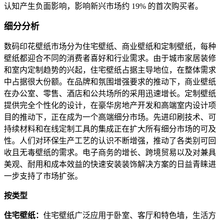
认知产生负面影响，影响新兴市场约 19% 的首次购买者。
细分分析
数码印花壁纸市场分为住宅壁纸、商业壁纸和定制壁纸，每种
壁纸都迎合不同的消费者喜好和行业需求。由于城市家居装修
和室内定制趋势的兴起，住宅壁纸占据主导地位，在整体需求
中占据很大份额。在品牌和氛围增强要求的推动下，商业壁纸
在办公室、零售、酒店和公共场所的采用迅速增长。定制壁纸
提供完全个性化的设计，在豪华房地产开发和高端室内设计项
目的推动下，正在成为一个高端细分市场。先进印刷技术、可
持续材料和在线定制工具的集成正在扩大所有细分市场的可及
性。人们对环保生产工艺的认识不断增强，推动了各类别可回
收且无毒壁纸的需求。电子商务的增长、跨境贸易以及对兼具
美观、耐用和成本效益的快速安装装饰解决方案的日益青睐进
一步支持了市场扩张。
按类型
住宅壁纸：
住宅壁纸广泛应用于卧室、客厅和特色墙，生活方