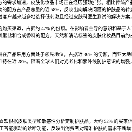
的需求加速，皮肤化妆品市场正在经历强劲扩张。相比传统产品，
的配方占产品总量的近 58%，反映出向解决问题的护肤品的转变
着客户越来越多地选择低刺激且经过皮肤科医生测试的解决方案，
购买渠道，占据约 47% 的份额。在影响者主导的意识和基于
、硫酸盐和合成香料的配方，天然和清洁标签的皮肤化妆品目前约占
产品采用方面处于领先地位，占据近 36% 的份额，而亚太地区
持在近 28%。随着全球人们对光老化和紫外线防护意识的增
更喜欢根据皮肤类型和敏感性分析定制护肤品。大约 52% 的买
含人工智能驱动的诊断功能，反映出消费者对精准护肤的需求不断