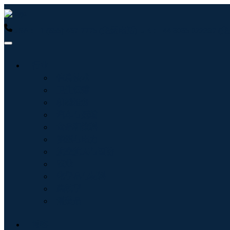
USA : +1 (855) 467-7775 (免费电话)
UK : +44 8085 022397
行业
信息技术
卫生保健
机械设备
汽车与运输
食品和饮料
能源与电力
航空航天与国防
农业
化学品与材料
建筑学
消费品
博客