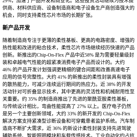
29%，加速了产品开发和商业化。这些投资活动继续为技术提
供商、材料供应商、设备制造商和电子设备生产商创造强大的
机会，同时支持柔性芯片市场的长期扩张。
新产品开发
随着制造商专注于更薄的柔性基板、更高的电路密度、增强的
热性能和改进的粘合技术，柔性芯片市场继续经历快速的产品
创新。新推出的Chip-On-Flex 产品中近58% 是为需要轻量级封
装和卓越电气性能的超紧凑消费电子产品而设计的。大约
46% 的产品开发计划强调更精细的键合间距和改善高速电子
应用的信号完整性。大约 41% 的新推出的柔性封装具有增强
的散热能力，可减少连续运行期间的热应力。近 38% 的开发
活动针对可折叠显示技术，其中更高的灵活性和机械耐用性至
关重要。约 35% 的制造商推出了先进的聚酰亚胺柔性基板，
与传统设计相比，弯曲性能提高了 27% 以上。医疗电子仍然
是另一个主要创新领域，大约 33% 的新开发的 Chip-On-Flex
解决方案支持紧凑型诊断设备和可穿戴患者监护系统。汽车制
造商不断扩大需求，近 36% 的新设计柔性封装支持先进驾驶
辅助系统、智能照明模块和车载传感技术。工业自动化约占抗