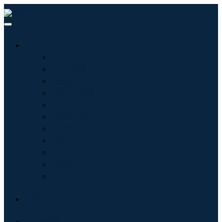
行业
信息技术
卫生保健
机械设备
汽车与运输
食品和饮料
能源与电力
航空航天与国防
农业
化学品与材料
建筑学
消费品
博客
关于我们