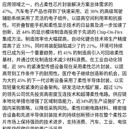
应用领域之一，约占柔性芯片封装解决方案总体需求的
47%。汽车电子产品也得到了快速采用，近 36% 的高级驾驶
辅助系统采用了灵活的电子组件，以提高空间利用率和抗振
性。可折叠智能手机和柔性显示技术的日益普及进一步加速了
创新，近 44% 的显示模块制造商投资于先进的 Chip-On-Flex
集成方法。制造效率也大幅提高，自动化键合技术将生产精度
提高了近 33%，同时将装配缺陷减少了约 21%。环境可持续
性已成为另一个重要趋势，约 41% 的制造商引入可回收柔性
基材，并通过优化制造技术减少材料浪费。在工业自动化领
域，近 38% 的紧凑型传感设备现在采用柔性芯片封装，以提
高苛刻工作条件下的耐用性。医疗电子继续创造新的机会，因
为大约 45% 的下一代诊断设备采用了柔性半导体封装，以实
现轻量化和紧凑的设备架构。研发活动大幅扩展，超过 52%
的领先公司优先投资高密度互连技术和超薄柔性电路。供应链
本地化举措也增强了区域制造能力，近34%的生产设施扩大了
国内采​​购策略，以降低采购风险。柔性印刷电路材料、精密接
合设备和先进半导体封装技术的持续创新预计将在整个柔性芯
片市场上保持强劲的技术进步，支持消费、汽车、工业、电信
和医疗保健应用的更广泛采用。