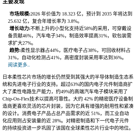
主要发现
市场规模:
2026 年价值为 18.323 亿，预计到 2035 年将达到
25.632 亿，复合年增长率为 3.8%。
增长动力:
不断上升的小型化支持近58%的采用，可穿戴设
备贡献46%，汽车电子34%，制造效率提高31%，软包装需
求扩大27%。
趋势:
柔性显示器占44%，医疗电子占38%，可回收材料占
31%，自动化检测占41%，高密度封装采用率达到36%。
阅读更多..
日本柔性芯片市场的增长仍然受到其强大的半导体制造生态系
统和先进电子行​​业的支持。超过63%的国内电子元件制造商扩
大了柔性电路生产能力，约49%的高端汽车电子模块采用了
Chip-On-Flex技术以提高可靠性。大约 42% 的精密医疗设备制
造商更喜欢灵活的芯片封装，因为它具有增强的耐用性和紧凑
的设计。消费电子产品占总产品需求的近 51%，而工业自动
化应用则占安装量的近 28%。对精密制造和下一代电子元件
的持续投资进一步巩固了该国在全球柔性芯片行业中的地位。