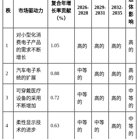
复合年增
体
2026-
2029-
2032-
秩
市场驱动力
长率贡献
2028
2031
2035
影
（%）
响
对小型化消
费电子产品
高
1
1.05
高的
高的
高的
的需求不断
的
增长
汽车电子系
中等
高
2
0.88
高的
高的
统的扩展
的
的
可穿戴医疗
中
中等
3
0.72
设备的采用
高的
高的
等
的
不断增加
的
中
柔性显示技
中等
中等
4
0.63
高的
等
术的进步
的
的
的