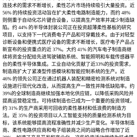
连技术的需求不断增长，柔性芯片市场持续吸引大量投资。近
56% 的持续投资活动旨在扩大柔性电路制造能力，而约 48%
则侧重于自动化芯片键合设备，以提高生产效率并减少制造缺
陷。约 44% 的半导体封装公司正在投资超薄柔性基板的研究
项目，以支持下一代消费电子产品和可穿戴技术。由于对轻型
诊断设备和便携式医疗设备的需求不断增长，医疗电子产品占
新宣布的投资重点的近 37%。大约 41% 的汽车电子制造商继
续将资金分配给先进驾驶辅助系统、智能照明和车载传感器平
台的柔性半导体集成。工业自动化贡献了近33%的投资需求，
制造商扩大了紧凑型传感模块和智能控制系统的生产。近
46% 的领先公司正在通过机器人装配和精密检测系统对制造
设施进行现代化改造，从而提高生产一致性并降低缺陷率。约
39%的全球制造商继续加强本地化供应链，以降低采购风险并
提高运营稳定性。可持续制造也已成为一个重要的投资领域，
约 31% 的生产商采用可回收的柔性基材和低浪费的制造方
法。近 35% 的投资项目以人工智能支持的质量检测系统为目
标，该系统能够提高流程准确性并减少生产变化。半导体制造
商、柔性电路供应商和电子组装商之间的战略合作增加了近