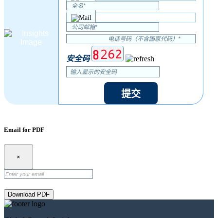
安全码
提交
Email for PDF
×
Download PDF