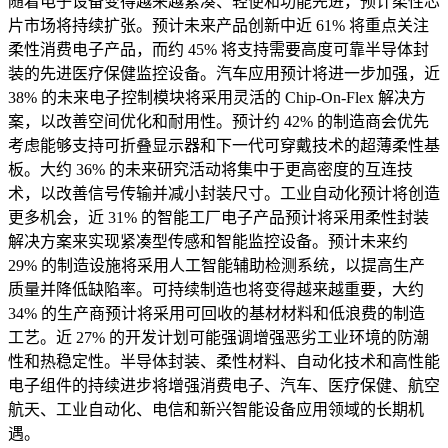
随着电子设备变得越来越紧凑、轻便和功能先进，预计柔性芯
片市场将持续扩张。预计未来产品创新中近 61% 将重点关注
柔性消费电子产品，而约 45% 将支持需要高度可靠半导体封
装的先进医疗保健监控设备。汽车应用预计将进一步加强，近
38% 的未来电子控制模块将采用灵活的 Chip-On-Flex 解决方
案，以改善空间优化和耐用性。预计约 42% 的制造商会优先
考虑能够支持可折叠显示器和下一代可穿戴技术的超薄柔性基
板。大约 36% 的未来研究活动将集中于更高密度的互连技
术，以改善信号传输并减小封装尺寸。工业自动化预计将创造
更多机会，近 31% 的智能工厂电子产品预计将采用柔性封装
解决方案来实现紧凑型传感和智能监控设备。预计未来约
29% 的制造设施将采用人工智能辅助检测系统，以提高生产
质量并降低缺陷率。可持续制造也将变得越来越重要，大约
34% 的生产商预计将采用可回收的基材材料和低浪费的制造
工艺。近 27% 的开发计划可能强调增强恶劣工业环境的防潮
性和热稳定性。半导体封装、柔性材料、自动化技术和高性能
电子组件的持续进步将增强消费电子、汽车、医疗保健、航空
航天、工业自动化、电信和新兴智能设备应用领域的长期机
遇。