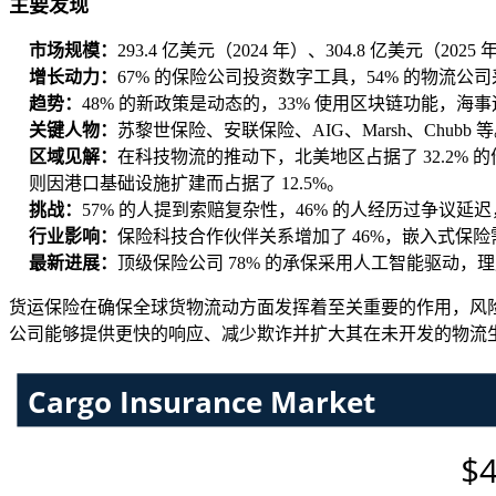
主要发现
市场规模：
293.4 亿美元（2024 年）、304.8 亿美元（20
增长动力：
67% 的保险公司投资数字工具，54% 的物流公
趋势：
48% 的新政策是动态的，33% 使用区块链功能，海事
关键人物：
苏黎世保险、安联保险、AIG、Marsh、Chubb 
区域见解：
在科技物流的推动下，北美地区占据了 32​​.2%
则因港口基础设施扩建而占据了 12.5%。
挑战：
57% 的人提到索赔复杂性，46% 的人经历过争议延
行业影响：
保险科技合作伙伴关系增加了 46%，嵌入式保险需
最新进展：
顶级保险公司 78% 的承保采用人工智能驱动，理
货运保险在确保全球货物流动方面发挥着至关重要的作用，风
公司能够提供更快的响应、减少欺诈并扩大其在未开发的物流