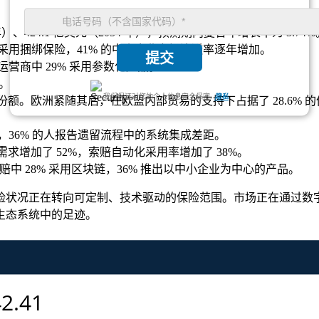
25 年）、424.1 亿美元（2034 年），预测期内复合年增长率为 3.74%
司采用捆绑保险，41% 的中小企业市场渗透率逐年增加。
提交
运营商中 29% 采用参数化产品。
等。
我们保证对您的个人信息完全保密.
隐私
 的份额。欧洲紧随其后，在欧盟内部贸易的支持下占据了 28.6%
迟，36% 的人报告遗留流程中的系统集成差距。
求增加了 52%，索赔自动化采用率增加了 38%。
赔中 28% 采用区块链，36% 推出以中小企业为中心的产品。
险状况正在转向可定制、技术驱动的保险范围。市场正在通过数
生态系统中的足迹。