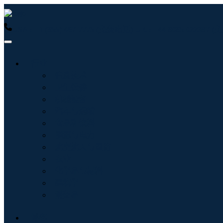
USA : +1 (855) 467-7775 (免费电话)
UK : +44 8085 022397
行业
信息技术
卫生保健
机械设备
汽车与运输
食品和饮料
能源与电力
航空航天与国防
农业
化学品与材料
建筑学
消费品
博客