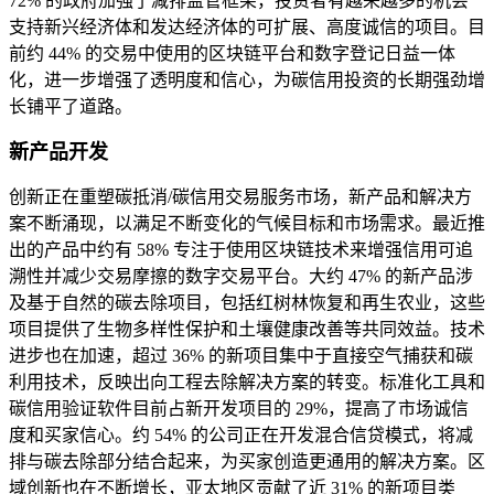
72% 的政府加强了减排监管框架，投资者有越来越多的机会
支持新兴经济体和发达经济体的可扩展、高度诚信的项目。目
前约 44% 的交易中使用的区块链平台和数字登记日益一体
化，进一步增强了透明度和信心，为碳信用投资的长期强劲增
长铺平了道路。
新产品开发
创新正在重塑碳抵消/碳信用交易服务市场，新产品和解决方
案不断涌现，以满足不断变化的气候目标和市场需求。最近推
出的产品中约有 58% 专注于使用区块链技术来增强信用可追
溯性并减少交易摩擦的数字交易平台。大约 47% 的新产品涉
及基于自然的碳去除项目，包括红树林恢复和再生农业，这些
项目提供了生物多样性保护和土壤健康改善等共同效益。技术
进步也在加速，超过 36% 的新项目集中于直接空气捕获和碳
利用技术，反映出向工程去除解决方案的转变。标准化工具和
碳信用验证软件目前占新开发项目的 29%，提高了市场诚信
度和买家信心。约 54% 的公司正在开发混合信贷模式，将减
排与碳去除部分结合起来，为买家创造更通用的解决方案。区
域创新也在不断增长，亚太地区贡献了近 31% 的新项目类