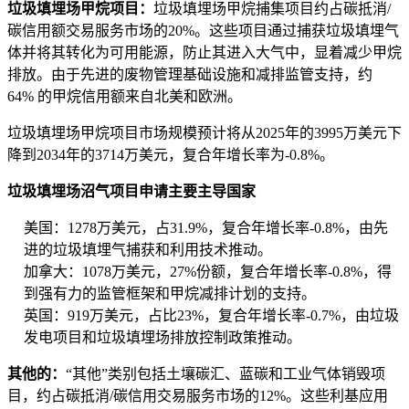
垃圾填埋场甲烷项目：
垃圾填埋场甲烷捕集项目约占碳抵消/
碳信用额交易服务市场的20%。这些项目通过捕获垃圾填埋气
体并将其转化为可用能源，防止其进入大气中，显着减少甲烷
排放。由于先进的废物管理基础设施和减排监管支持，约
64% 的甲烷信用额来自北美和欧洲。
垃圾填埋场甲烷项目市场规模预计将从2025年的3995万美元下
降到2034年的3714万美元，复合年增长率为-0.8%。
垃圾填埋场沼气项目申请主要主导国家
美国：1278万美元，占31.9%，复合年增长率-0.8%，由先
进的垃圾填埋气捕获和利用技术推动。
加拿大：1078万美元，27%份额，复合年增长率-0.8%，得
到强有力的监管框架和甲烷减排计划的支持。
英国：919万美元，占比23%，复合年增长率-0.7%，由垃圾
发电项目和垃圾填埋场排放控制政策推动。
其他的：
“其他”类别包括土壤碳汇、蓝碳和工业气体销毁项
目，约占碳抵消/碳信用交易服务市场的12%。这些利基应用