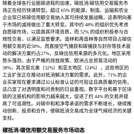
随着全球各行业脱碳进程的加速，碳抵消/碳信用交易服务市
场正在经历快速转型。超过 65% 的能源、制造、运输和农业
企业现已将碳信用额交易纳入其可持续发展战略，这表明向基
于市场的减排做出了重大转变。其中约 48% 的组织优先考虑
自愿碳市场，以提高其环境资质，而 52% 的组织积极参与合
规性交易，以满足监管要求。造林和再造林等自然项目占碳信
用额交易的近58%，而直接空气捕获和碳捕获与封存等技术驱
动的解决方案约占27%，反映出信用来源的多元化。地区采用
势头强劲，由于严格的排放政策，欧洲占总贸易活动的
38%，其次是北美（32%）和亚太地区（24%），这些地区的
工业扩张正在推动对抵消解决方案的需求。此外，71% 的企
业买家现在要求通过公认标准认证的可验证且高质量的信用，
这凸显了对透明度和问责制的日益重视。数字平台和基于区块
链的注册机构的影响力越来越大，促进了约 44% 的交易并提
高了可追溯性。对碳中和和净零承诺的需求不断增长，继续推
动创新、投资和合作，使碳抵消交易成为全球气候经济的关键
支柱。
碳抵消/碳信用额交易服务市场动态