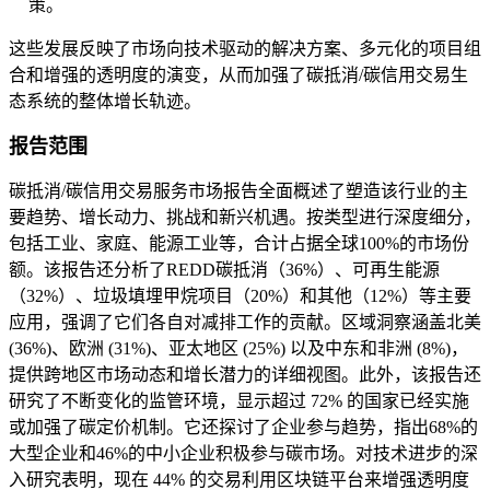
策。
这些发展反映了市场向技术驱动的解决方案、多元化的项目组
合和增强的透明度的演变，从而加强了碳抵消/碳信用交易生
态系统的整体增长轨迹。
报告范围
碳抵消/碳信用交易服务市场报告全面概述了塑造该行业的主
要趋势、增长动力、挑战和新兴机遇。按类型进行深度细分，
包括工业、家庭、能源工业等，合计占据全球100%的市场份
额。该报告还分析了REDD碳抵消（36%）、可再生能源
（32%）、垃圾填埋甲烷项目（20%）和其他（12%）等主要
应用，强调了它们各自对减排工作的贡献。区域洞察涵盖北美
(36%)、欧洲 (31%)、亚太地区 (25%) 以及中东和非洲 (8%)，
提供跨地区市场动态和增长潜力的详细视图。此外，该报告还
研究了不断变化的监管环境，显示超过 72% 的国家已经实施
或加强了碳定价机制。它还探讨了企业参与趋势，指出68%的
大型企业和46%的中小企业积极参与碳市场。对技术进步的深
入研究表明，现在 44% 的交易利用区块链平台来增强透明度