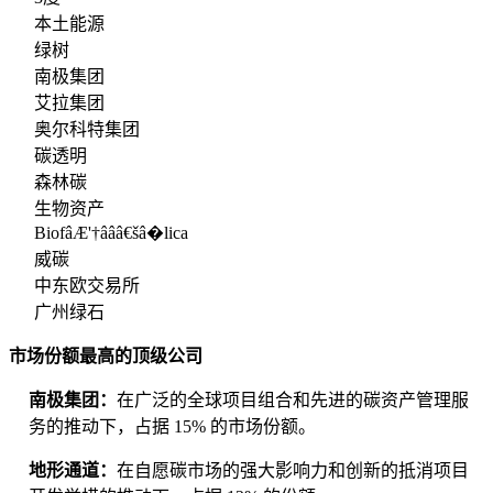
本土能源
绿树
南极集团
艾拉集团
奥尔科特集团
碳透明
森林碳
生物资产
BiofâÆ'†âââ€šâ�lica
威碳
中东欧交易所
广州绿石
市场份额最高的顶级公司
南极集团：
在广泛的全球项目组合和先进的碳资产管理服
务的推动下，占据 15% 的市场份额。
地形通道：
在自愿碳市场的强大影响力和创新的抵消项目