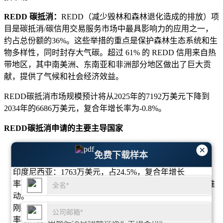
REDD 碳抵消：
REDD（减少毁林和森林退化造成的排放）项
目是碳抵消/碳信用交易服务市场中最具影响力的应用之一，
约占总份额的36%。这些举措的重点是保护森林生态系统和生
物多样性，同时封存大气碳。超过 61% 的 REDD 信用来自热
带地区，其中南美洲、东南亚和非洲部分地区做出了巨大贡
献，提供了气候和社会经济效益。
REDD碳抵消市场规模预计将从2025年的7192万美元下降到
2034年的6686万美元，复合年增长率为-0.8%。
REDD碳抵消申请的主要主导国家
巴西：2081万美元，占28.9%，复合年增长率-0.8%，由亚
×
免费下载样本
马逊雨林保护和大规模森林砍伐控制努力推动。
印度尼西亚：1763万美元，占24.5%，复合年增长
率-0.8%，由森林恢复计划和社区主导的可持续发展项目推
动。
刚果民主共和国：1549万美元，占比21.5%，复合年增长
率-0.7%，由碳汇项目和森林保护举措支持。