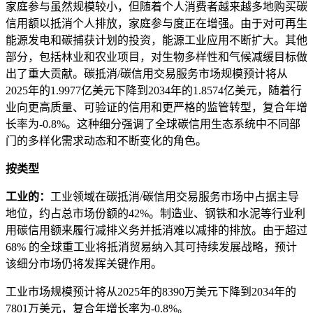
家庭参与虽然规模较小，但随着个人消费者越来越多地购买碳
信用额以抵消个人排放，家庭参与度正在增强。由于对可再生
能源发电和碳捕获计划的投资，能​​源工业应用不断扩大。其他
部分，包括林业和农业项目，对生物多样性和气候减缓目标做
出了重大贡献。碳抵消/碳信用交易服务市场规模预计将从
2025年的1.9977亿美元下降到2034年的1.8574亿美元，随着行
业向更高质量、可验证的信用和更严格的监管转型，复合年增
长率为-0.8%。这种细分强调了全球碳信用生态系统中不同部
门的多样化需求动态和不断变化的角色。
按类型
工业的：
工业领域在碳抵消/碳信用交易服务市场中占据主导
地位，约占总市场份额的42%。制造业、钢铁和水泥等行业利
用碳信用额来履行减排义务并抵消难以减排的排放。由于超过
68% 的全球重工业将抵消贸易纳入其可持续发展战略，预计
该细分市场仍将发挥关键作用。
工业市场规模预计将从2025年的8390万美元下降到2034年的
7801万美元，复合年增长率为-0.8%。