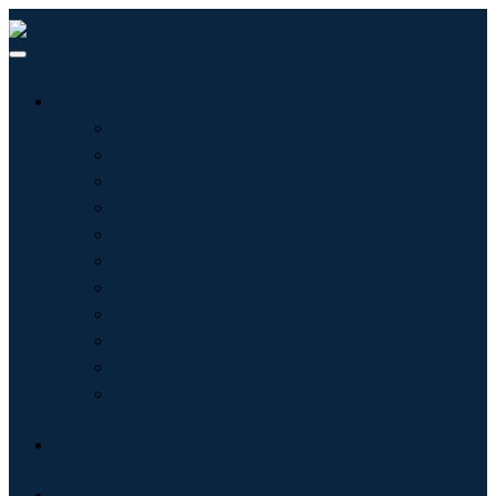
行业
信息技术
卫生保健
机械设备
汽车与运输
食品和饮料
能源与电力
航空航天与国防
农业
化学品与材料
建筑学
消费品
博客
关于我们