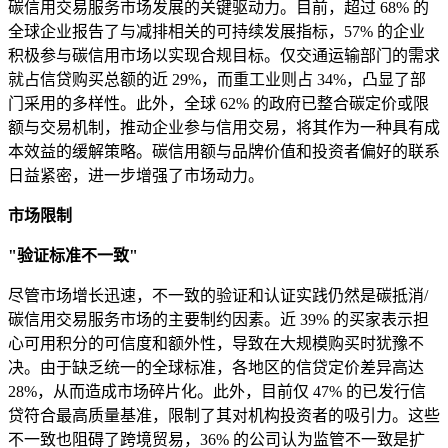
碳信用交易服务市场发展的关键驱动力。目前，超过 68% 的
全球企业报告了与减排相关的可持续发展指标，57% 的企业
积极参与碳信用市场以实现合规目标。仅交通运输部门的需求
就占信贷购买总额的近 29%，而重工业则占 34%，凸显了部
门采用的多样性。此外，全球 62% 的政府已整合碳定价或限
额与交易机制，推动企业参与信用交易，将其作为一种具有成
本效益的缓解策略。碳信用额与品牌价值和投资者偏好的联系
日益紧密，进一步增强了市场动力。
市场限制
"验证标准不一致"
尽管市场增长迅速，不一致的验证和认证实践仍然是碳抵消/
碳信用交易服务市场的主要制约因素。近 39% 的买家表示担
心可用积分的可信度和额外性，导致在大规模购买时犹豫不
决。由于缺乏统一的全球标准，各地区的信贷定价差异高达
28%，从而造成市场碎片化。此外，目前仅 47% 的已发行信
贷符合最高质量基准，限制了其对机构投资者的吸引力。这些
不一致也阻碍了跨境贸易，36% 的公司认为监管不一致是扩