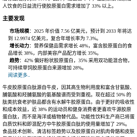
人饮食的日益流行使胶原蛋白需求增加了 33% 以上。
主要发现
市场规模
：2025 年价值 7.56 亿美元，预计到 2033 年将达
到 12.9974 亿美元，复合年增长率为 7.3%。
增长动力
：营养保健品需求增长 48%，富含胶原蛋白的食
品增长 38%，内部美容产品配方增长 35%。
趋势
：42% 偏好粉状胶原蛋白，35% 采用双功能混合物，
可持续草饲胶原蛋白来源增加 28%。
阅读更多..
牛皮胶原蛋白肽源自牛皮，因其高生物利用度和富含甘氨酸、
脯氨酸和羟脯氨酸的氨基酸谱而受到重视。现在超过 50% 的
肽类抗衰老护肤品都含有水解牛胶原蛋白。由于更好的吸收性
和成本效益，近 38% 的运动员和健身消费者更喜欢牛源胶原
蛋白肽，而不是海洋或植物替代品。功能性饮料生产商已将蛋
白质饮料和即混配方中牛胶原蛋白肽的使用量增加了 29%。
食品技术创新、清洁标签趋势以及胶原蛋白对肌肉骨骼和皮肤