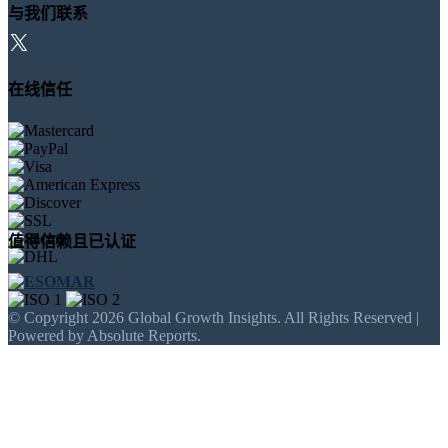
与我们联系
在线信任
值得信赖且已认证
© Copyright 2026 Global Growth Insights. All Rights Reserved |
Powered by Absolute Reports.