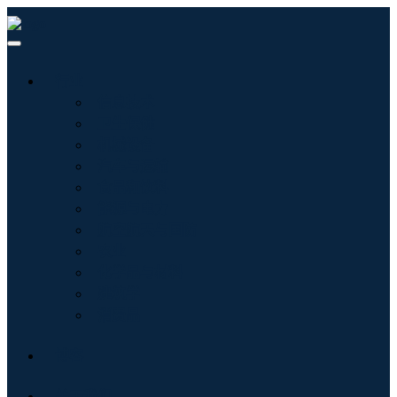
行业
信息技术
卫生保健
机械设备
汽车与运输
食品和饮料
能源与电力
航空航天与国防
农业
化学品与材料
建筑学
消费品
博客
关于我们