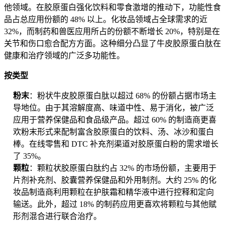
他领域。在胶原蛋白强化饮料和零食激增的推动下，功能性食
品占总应用份额的 48% 以上。化妆品领域占全球需求的近
32%，而制药和兽医应用所占的份额不断增长 20%，特别是在
关节和伤口愈合配方方面。这种细分凸显了牛皮胶原蛋白肽在
健康和治疗领域的广泛多功能性。
按类型
粉末
：粉状牛皮胶原蛋白肽以超过 68% 的份额占据市场主
导地位。由于其溶解度高、味道中性、易于消化，被广泛
应用于营养保健品和食品级产品。超过 60% 的制造商更喜
欢粉末形式来配制富含胶原蛋白的饮料、汤、冰沙和蛋白
棒。在线零售和 DTC 补充剂渠道对胶原蛋白粉的需求增长
了 35%。
颗粒
：颗粒状胶原蛋白肽约占 32% 的市场份额，主要用于
片剂补充剂、胶囊营养保健品和外用制剂。大约 25% 的化
妆品制造商利用颗粒在护肤霜和精华液中进行控释和定向
输送。此外，超过 18% 的制药应用更喜欢将颗粒与其他赋
形剂混合进行联合治疗。