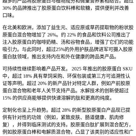
越多的产品将胶原蛋白与植物成分和微量营养素相结合。超过
30% 的品牌推出了胶原蛋白饮料棒和软糖，提供便利并改善
口味。
在北美和欧洲，添加了益生元、适应原或草药提取物的粉状胶
原蛋白混合物增加了 26%。约 22% 的食品和饮料公司推出了
注入胶原蛋白的咖啡奶精、汤和谷物食品，增强了它们的功能
吸引力。与此同时，超过25%的外用护肤品牌进军可摄入胶原
蛋白肽领域，推出支持内在和外在健康的跨品类产品。
可持续性继续影响着产品开发。 2025 年推出的胶原蛋白 SKU
中，超过 18% 具有草饲采购、环保包装或第三方可追溯性认
证等声明。超过 20% 的新产品针对特定人群，例如产前胶原
蛋白混合物和老年人关节支持产品。水解技术的创新使超过
15% 的供应商能够提供快速溶解的肽和更高的纯度。
定制化也呈上升趋势。超过 28% 的新型胶原蛋白产品现已提
供有针对性的功效（例如，紧致皮肤、肠道健康、肌肉修
复），并得到临床测试的支持。胶原蛋白肽扩展到混合配方，
例如胶原蛋白棒和电解质混合物，凸显了该类别的适应性和广