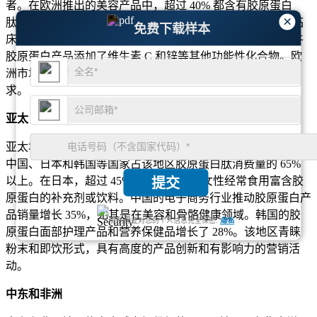
者。在欧洲推出的美容产品中，超过 40% 都含有胶原蛋白
×
肽。超过 30% 的欧洲消费者更喜欢牛源胶原蛋白，因为其临
免费下载样本
床支持和清洁标签声明。欧盟的监管框架导致超过 20% 的牛
胶原蛋白产品添加了维生素 C 和锌等其他功能性化合物。欧
洲市场对清真和犹太洁食认证的胶原蛋白也表现出强劲的需
求。
亚太
亚太地区占据约 30% 的市场份额，是增长最快的区域市场。
中国、日本和韩国等国家占该地区胶原蛋白肽消费量的 65%
以上。在日本，超过 45% 的 25 至 55 岁女性经常食用富含胶
提交
原蛋白的补充剂或饮料。中国的电子商务行业推动胶原蛋白产
品销量增长 35%，尤其是在美容和骨骼健康领域。韩国的胶
我们保证对您的个人信息完全保密.
隐私
原蛋白面部护理产品和营养保健品增长了 28%。该地区青睐
粉末和即饮形式，具有高度的产品创新和有影响力的营销活
动。
中东和非洲