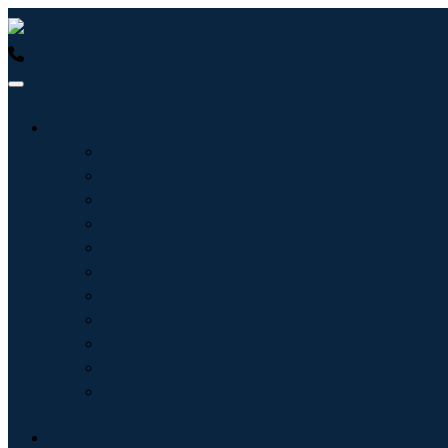
USA : +1 (855) 467-7775 (免费电话)
UK : +44 8085 022397
行业
信息技术
卫生保健
机械设备
汽车与运输
食品和饮料
能源与电力
航空航天与国防
农业
化学品与材料
建筑学
消费品
博客