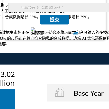
达到 604669 万美元，到 2033 年将达到 3432492 万美元，复合年
零售人工智能集成，46% 投资数据集平台。
%，合成数据增长 33%，边缘人工智能需求增长 39%。
提交
集市场正在迅速发展。结合图像、文本和音频输入的多模态数据集增
我们保证对您的个人信息完全保密.
隐私
% 的市场正在转向符合隐私的合成数据。边缘 AI 优化还促使
重要。