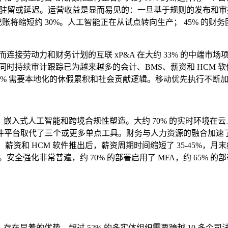
进行驻留或延迟。运营收益是显而易见的：一旦基于规则的发布和审
动日记账将缩短约 30%。人工智能正在从试点转向生产； 45% 
连接劳动力和财务计划的互联 xP&A 在大约 33% 的中端市场项
同时持续审计跟踪已为越来越多的会计、BMS、薪资和 HCM 软
36% 需要本地化的休假累积和社会贡献逻辑。移动优先执行不断加
、嵌入式人工智能和跨境合规性塑造。大约 70% 的实时环境在云
M 软件平台取代了三个或更多单点工具。财务与人力资源的融合加速
和 HCM 软件推出后，薪资周期时间缩短了 35-45%，月末结账
安全强化非常普遍，约 70% 的部署启用了 MFA，约 65% 
，存在显着的优势。超过 52% 的多实体组织需要跨越 10 多