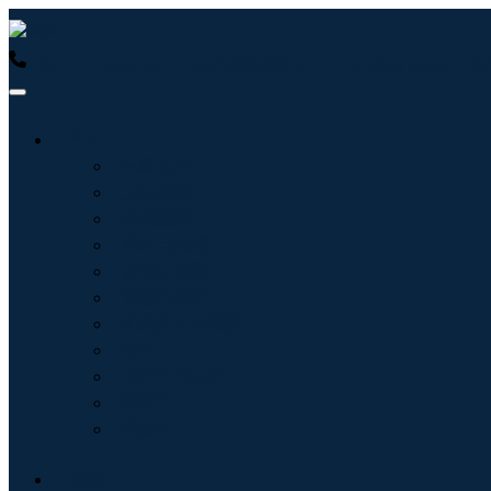
USA : +1 (855) 467-7775 (免费电话)
UK : +44 8085 022397
行业
信息技术
卫生保健
机械设备
汽车与运输
食品和饮料
能源与电力
航空航天与国防
农业
化学品与材料
建筑学
消费品
博客