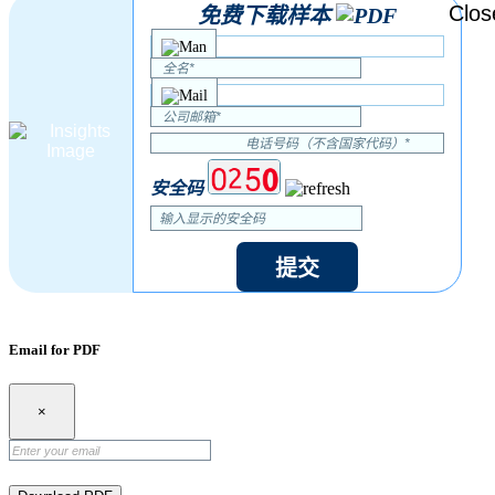
免费下载样本
安全码
提交
Email for PDF
×