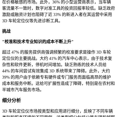
在价格敏感的市场。此外，36% 的小型运营商表示，当车辆
客流量不一致时，数字对准工具的投资回报率较低。缺乏政府
激励或融资计划也阻碍了近 33% 的新进入者在其运营中采用
3D 车轮定位仪等先进诊断工具。
挑战
"校准和技术专业知识的成本不断上升"
超过 47% 的服务提供商强调频繁的校准要求是操作 3D 车轮
定位仪的主要挑战。大约 41% 的汽车中心表示，由于技术复
杂性和软件更新，停机时间增加。缺乏熟练的技术人员给
44% 的车间尝试有效集成 3D 系统带来了障碍。此外，大约
39% 的用户由于依赖专有硬件或专门服务而面临高昂的维护
成本和服务中断。这给可扩展性造成了障碍，特别是在农村和
半城市汽车服务市场。
细分分析
3D 车轮定位仪市场按类型和应用进行细分，反映了不同车辆