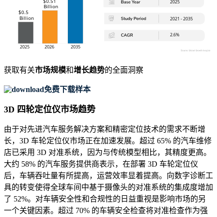
获取有关
市场规模
和
增长趋势
的全面洞察
免费下载样本
3D 四轮定位仪市场趋势
由于对先进汽车服务解决方案和精密定位技术的需求不断增
长，3D 车轮定位仪市场正在加速发展。超过 65% 的汽车维修
店已采用 3D 对准系统，因为与传统模型相比，其精度更高。
大约 58% 的汽车服务提供商表示，在部署 3D 车轮定位仪
后，车辆吞吐量有所提高，运营效率显着提高。向数字诊断工
具的转变使得全球车间中基于摄像头的对准系统的集成度增加
了 52%。对车辆安全性和合规性的日益重视是影响市场的另
一个关键因素。超过 70% 的车辆安全检查将对准检查作为强