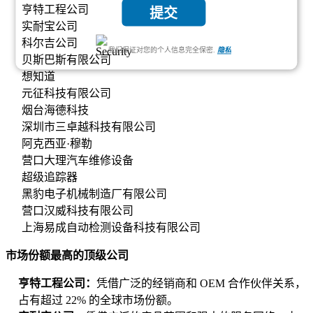
亨特工程公司
提交
实耐宝公司
科尔吉公司
我们保证对您的个人信息完全保密.
隐私
贝斯巴斯有限公司
想知道
元征科技有限公司
烟台海德科技
深圳市三卓越科技有限公司
阿克西亚·穆勒
营口大理汽车维修设备
超级追踪器
黑豹电子机械制造厂有限公司
营口汉威科技有限公司
上海易成自动检测设备科技有限公司
市场份额最高的顶级公司
亨特工程公司：
凭借广泛的经销商和 OEM 合作伙伴关系，
占有超过 22% 的全球市场份额。