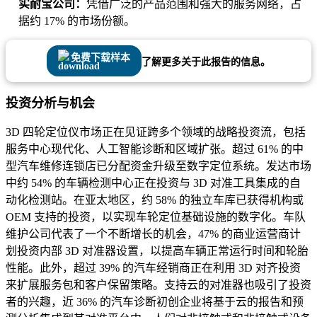
实耐宝公司：
凭借广泛的产品范围和强大的服务网络，占
据约 17% 的市场份额。
免费下载样本
了解更多关于此报告的信息。
投资分析与机会
3D 四轮定位仪市场正在见证跨多个领域的战略投资流，包括
服务中心现代化、人工智能诊断和区域扩张。超过 61% 的中
型汽车维修连锁店已分配资金升级至数字定位系统。发达市场
中约 54% 的车辆检测中心正在投资与 3D 对准工具集成的自
动化检测站。在亚太地区，约 58% 的独立车库已获得机构或
OEM 支持的投资，以实现车轮定位基础设施的数字化。车队
维护公司代表了一个不断增长的机会，47% 的商业运营商计
划投资内部 3D 对准器设置，以提高车辆正常运行时间和轮胎
性能。此外，超过 39% 的汽车经销商正在利用 3D 对齐投资
来扩展服务包和客户保留策略。支持云的对准器也吸引了投资
者的兴趣，近 36% 的汽车诊断初创企业将基于云的报告和预