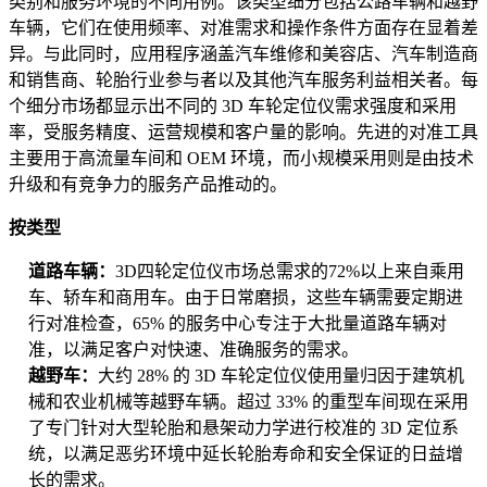
类别和服务环境的不同用例。该类型细分包括公路车辆和越野
车辆，它们在使用频率、对准需求和操作条件方面存在显着差
异。与此同时，应用程序涵盖汽车维修和美容店、汽车制造商
和销售商、轮胎行业参与者以及其他汽车服务利益相关者。每
个细分市场都显示出不同的 3D 车轮定位仪需求强度和采用
率，受服务精度、运营规模和客户量的影响。先进的对准工具
主要用于高流量车间和 OEM 环境，而小规模采用则是由技术
升级和有竞争力的服务产品推动的。
按类型
道路车辆：
3D四轮定位仪市场总需求的72%以上来自乘用
车、轿车和商用车。由于日常磨损，这些车辆需要定期进
行对准检查，65% 的服务中心专注于大批量道路车辆对
准，以满足客户对快速、准确服务的需求。
越野车：
大约 28% 的 3D 车轮定位仪使用量归因于建筑机
械和农业机械等越野车辆。超过 33% 的重型车间现在采用
了专门针对大型轮胎和悬架动力学进行校准的 3D 定位系
统，以满足恶劣环境中延长轮胎寿命和安全保证的日益增
长的需求。