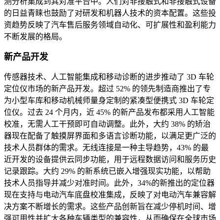
测分析集成到其对准平台中。人们对非接触式和非接触式设备
的日益青睐也鼓励了对研发和机器人技术的资本配置。这些投
资趋势反映了汽车售后服务领域自动化、可扩展性和盈利能力
不断发展的格局。
新产品开发
传感器技术、人工智能集成和移动诊断的进步推动了 3D 车轮
定位仪市场的新产品开发。超过 52% 的领先制造商推出了专
为小型车库和移动机械师量身定制的紧凑型便携式 3D 车轮定
位仪。过去 24 个月内，近 45% 的新产品发布都采用人工智能
校准，无需人工干预即可自动调整。此外，大约 38% 的矫治
器现在配备了触摸屏界面和多语言诊断功能，以满足更广泛的
技术人员群体的需求。无线连接是一种主导趋势，43% 的最
近开发的设备提供云同步功能，用于远程数据访问和服务历史
记录跟踪。大约 29% 的新系统已嵌入增强现实功能，以帮助
技术人员指导并减少对准时间。此外，34%的新推出的定位器
现在支持与电动汽车底盘校准集成，反映了对电动汽车兼容解
决方案不断增长的需求。这些产品创新旨在减少停机时间、增
强可用性并扩大各种车辆类型的兼容性，从而确保在全球市场