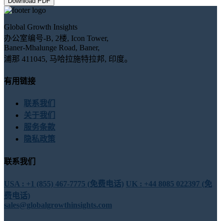
Download PDF
Global Growth Insights
办公室编号-B, 2楼, Icon Tower,
Baner-Mhalunge Road, Baner,
浦那 411045, 马哈拉施特拉邦, 印度。
有用链接
联系我们
关于我们
服务条款
隐私政策
联系我们
USA : +1 (855) 467-7775 (免费电话)
UK : +44 8085 022397 (免
费电话)
sales@globalgrowthinsights.com