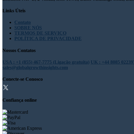
Links Úteis
Contato
SOBRE NÓS
TERMOS DE SERVIÇO
POLÍTICA DE PRIVACIDADE
Nossos Contatos
USA : +1 (855) 467-7775 (Ligação gratuita)
UK : +44 8085 022397
sales@globalgrowthinsights.com
Conecte-se Conosco
Confiança online