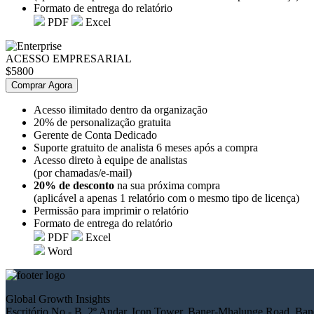
Formato de entrega do relatório
PDF
Excel
ACESSO EMPRESARIAL
$5800
Comprar Agora
Acesso ilimitado dentro da organização
20% de personalização gratuita
Gerente de Conta Dedicado
Suporte gratuito de analista 6 meses após a compra
Acesso direto à equipe de analistas
(por chamadas/e-mail)
20% de desconto
na sua próxima compra
(aplicável a apenas 1 relatório com o mesmo tipo de licença)
Permissão para imprimir o relatório
Formato de entrega do relatório
PDF
Excel
Word
Global Growth Insights
Escritório No.- B, 2º Andar, Icon Tower, Baner-Mhalunge Road, Bane