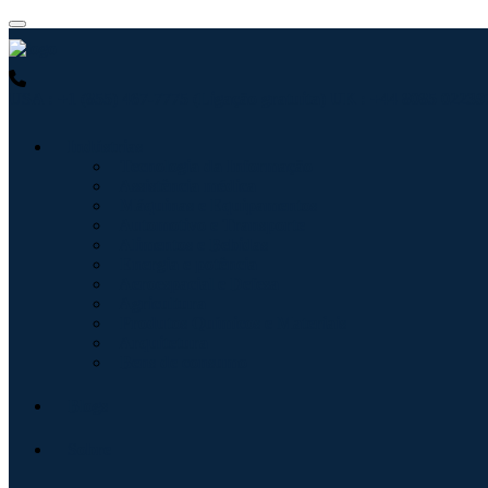
USA : +1 (855) 467-7775 (Ligação gratuita)
UK : +44 8085 022397
Indústrias
Tecnologia da Informação
Assistência médica
Máquinas e Equipamentos
Automotivo e Transporte
Alimentos e Bebidas
Energia e potência
Aeroespacial e Defesa
Agricultura
Produtos Químicos e Materiais
Arquitetura
Bens de consumo
Blogs
Sobre