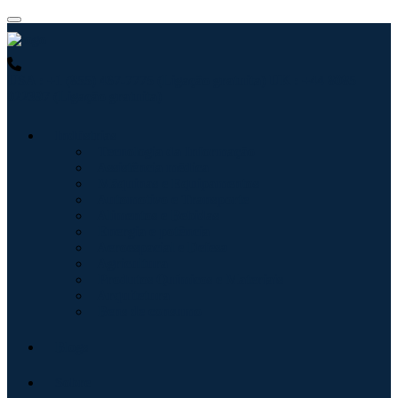
USA : +1 (855) 467-7775 (Ligação gratuita)
UK : +44 8085
022397 (Ligação gratuita)
Indústrias
Tecnologia da Informação
Assistência médica
Máquinas e Equipamentos
Automotivo e Transporte
Alimentos e Bebidas
Energia e potência
Aeroespacial e Defesa
Agricultura
Produtos Químicos e Materiais
Arquitetura
Bens de consumo
Blogs
Sobre