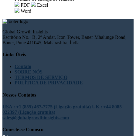
PDF
Excel
Word
Global Growth Insights
Escritório No.- B, 2º Andar, Icon Tower, Baner-Mhalunge Road,
Baner, Pune 411045, Maharashtra, Índia.
Links Úteis
Contato
SOBRE NÓS
TERMOS DE SERVIÇO
POLÍTICA DE PRIVACIDADE
Nossos Contatos
USA : +1 (855) 467-7775 (Ligação gratuita)
UK : +44 8085
022397 (Ligação gratuita)
sales@globalgrowthinsights.com
Conecte-se Conosco